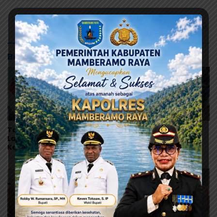
Baca Juga
Tonny Tesar Turun ke
Pelukan dan Air Mata di
Lapas Doyo Baru,
Biak, Dualisme Dewan
Kebutuhan Alkes dan
Adat Papua Berakhir
Keamanan Jadi Sorotan