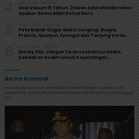
4
Juli 2, 2026
1092 Lihat
Usai Vakum 15 Tahun, Dewan Adat Mamberamo-
Apawer Resmi Miliki Ketua Baru
5
Juni 27, 2026
1039 Lihat
Peta Babak Gugur Makin Lengkap, Belgia,
Prancis, Spanyol, Senegal dan Tanjung Verde
Melaju
6
Juni 29, 2026
997 Lihat
Mecky Alle: Jangan Terprovokasi Isu Hoaks,
Kehadiran Kodim untuk Kepentingan
Masyarakat Mamberamo Raya
Berita Kriminal
Ini adalah contoh deskripsi untuk widget recent post
wpberita, anda bisa memasukkan deskripsi pada widget
ini.