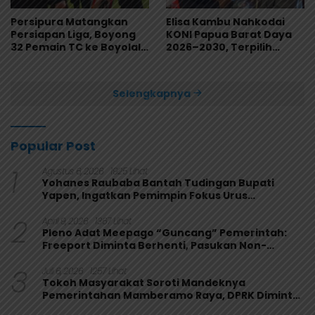
Persipura Matangkan
Elisa Kambu Nahkodai
Persiapan Liga, Boyong
KONI Papua Barat Daya
32 Pemain TC ke Boyolali
2026–2030, Terpilih
Usai Bungkam Eks PON
Secara Aklamasi
Papua 4-1
Selengkapnya
Popular Post
1
Agustus 6, 2026
1925 Lihat
Yohanes Raubaba Bantah Tudingan Bupati
Yapen, Ingatkan Pemimpin Fokus Urus
Kepentingan Rakyat
2
April 9, 2026
1367 Lihat
Pleno Adat Meepago “Guncang” Pemerintah:
Freeport Diminta Berhenti, Pasukan Non-
Organik Harus Ditarik
3
Juli 6, 2026
1257 Lihat
Tokoh Masyarakat Soroti Mandeknya
Pemerintahan Mamberamo Raya, DPRK Diminta
Perkuat Fungsi Pengawasan