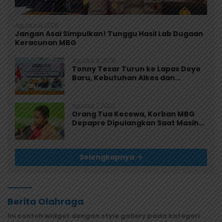
Agustus 8, 2026
Jangan Asal Simpulkan! Tunggu Hasil Lab Dugaan
Keracunan MBG
Agustus 8, 2026
Tonny Tesar Turun ke Lapas Doyo
Baru, Kebutuhan Alkes dan
Keamanan Jadi Sorotan
Agustus 7, 2026
Orang Tua Kecewa, Korban MBG
Depapre Dipulangkan Saat Masih
Muntah dan Diare
Selengkapnya
Berita Olahraga
Ini contoh widget dengan style gallery pada kategori