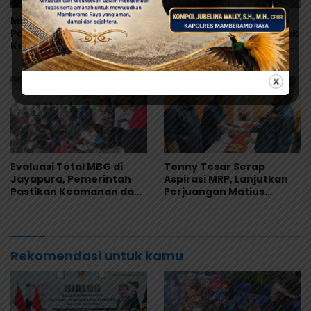
MRP Tegaskan Dukungan
Warisan Leluhur Pulang
Papua Utara: “Ini Soal
ke Papua, Ribuan Artefak
Keadilan bagi Saireri”
dari Amerika Diserahkan
ke Museum Uncen
Evaluasi Total MBG di
Tonny Tesar Serap
Jayapura, Pemerintah
Aspirasi MRP, Lanjutkan
Pastikan Keamanan dan
Perjuangan Matius
Kualitas Makanan
Awaitouw, Kawal
Perlindungan RUU
Masyarakat Adat
Rekomendasi untuk kamu