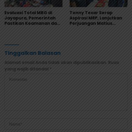
Evaluasi Total MBG di
Tonny Tesar Serap
Jayapura, Pemerintah
Aspirasi MRP, Lanjutkan
Pastikan Keamanan dan
Perjuangan Matius
Kualitas Makanan
Awaitouw, Kawal
Perlindungan RUU
Masyarakat Adat
Tinggalkan Balasan
Alamat email Anda tidak akan dipublikasikan.
Ruas
yang wajib ditandai
*