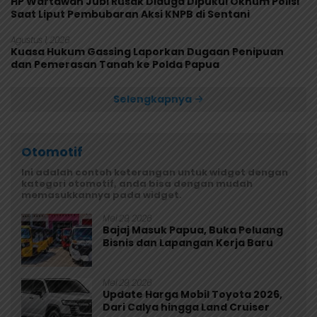
HP Wartawan Jubi Rusak Diduga Dipukul Oknum Polisi
Saat Liput Pembubaran Aksi KNPB di Sentani
Agustus 1, 2026
Kuasa Hukum Gassing Laporkan Dugaan Penipuan
dan Pemerasan Tanah ke Polda Papua
Selengkapnya
Otomotif
Ini adalah contoh keterangan untuk widget dengan
kategori otomotif, anda bisa dengan mudah
memasukkannya pada widget.
Mei 29, 2026
Bajaj Masuk Papua, Buka Peluang
Bisnis dan Lapangan Kerja Baru
Mei 29, 2026
Update Harga Mobil Toyota 2026,
Dari Calya hingga Land Cruiser