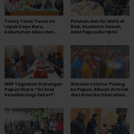
Tonny Tesar Turun ke
Pelukan dan Air Mata di
Lapas Doyo Baru,
Biak, Dualisme Dewan
Kebutuhan Alkes dan
Adat Papua Berakhir
Keamanan Jadi Sorotan
MRP Tegaskan Dukungan
Warisan Leluhur Pulang
Papua Utara: “Ini Soal
ke Papua, Ribuan Artefak
Keadilan bagi Saireri”
dari Amerika Diserahkan
ke Museum Uncen