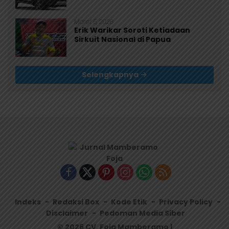
Maret 5, 2026
Erik Warikar Soroti Ketiadaan
Sirkuit Nasional di Papua
Selengkapnya
Indeks
Redaksi Box
Kode Etik
Privacy Policy
Disclaimer
Pedoman Media Siber
© 2026 CV. Foja Mamberamo |