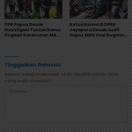
DPR Papua Desak
Ketua Komisi D DPRK
Investigasi Tuntas Kasus
Jayapura Desak Audit
Dugaan Keracunan MBG
Dapur MBG Usai Dugaan
di Jayapura
Keracunan Massal di
Depapre
Tinggalkan Balasan
Alamat email Anda tidak akan dipublikasikan.
Ruas
yang wajib ditandai
*