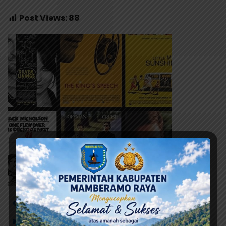
Post Views:
88
Caleg Marthinus Maisani
KPU dan Bawaslu Intan Jaya
Nasdem Intan Jaya