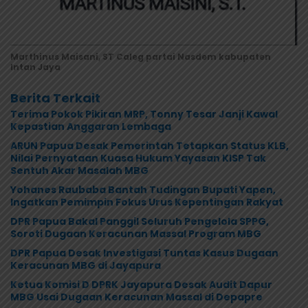
Marthinus Maisani, ST Caleg partai Nasdem kabupaten
Intan Jaya
Berita Terkait
Terima Pokok Pikiran MRP, Tonny Tesar Janji Kawal
Kepastian Anggaran Lembaga
ARUN Papua Desak Pemerintah Tetapkan Status KLB,
Nilai Pernyataan Kuasa Hukum Yayasan KISP Tak
Sentuh Akar Masalah MBG
Yohanes Raubaba Bantah Tudingan Bupati Yapen,
Ingatkan Pemimpin Fokus Urus Kepentingan Rakyat
DPR Papua Bakal Panggil Seluruh Pengelola SPPG,
Soroti Dugaan Keracunan Massal Program MBG
DPR Papua Desak Investigasi Tuntas Kasus Dugaan
Keracunan MBG di Jayapura
Ketua Komisi D DPRK Jayapura Desak Audit Dapur
MBG Usai Dugaan Keracunan Massal di Depapre