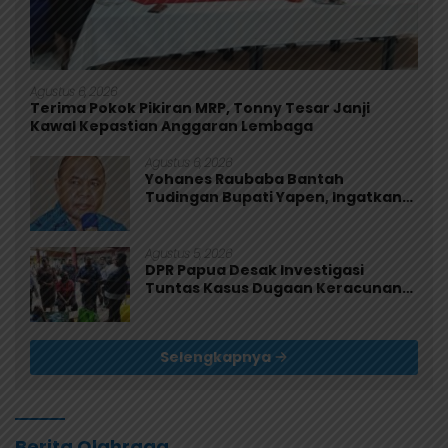
Agustus 6, 2026
Terima Pokok Pikiran MRP, Tonny Tesar Janji
Kawal Kepastian Anggaran Lembaga
Agustus 6, 2026
Yohanes Raubaba Bantah
Tudingan Bupati Yapen, Ingatkan
Pemimpin Fokus Urus Kepentingan
Rakyat
Agustus 5, 2026
DPR Papua Desak Investigasi
Tuntas Kasus Dugaan Keracunan
MBG di Jayapura
Selengkapnya
Berita Olahraga