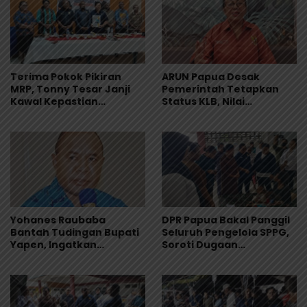
Terima Pokok Pikiran
ARUN Papua Desak
MRP, Tonny Tesar Janji
Pemerintah Tetapkan
Kawal Kepastian
Status KLB, Nilai
Anggaran Lembaga
Pernyataan Kuasa
Hukum Yayasan KISP Tak
Sentuh Akar Masalah
MBG
Yohanes Raubaba
DPR Papua Bakal Panggil
Bantah Tudingan Bupati
Seluruh Pengelola SPPG,
Yapen, Ingatkan
Soroti Dugaan
Pemimpin Fokus Urus
Keracunan Massal
Kepentingan Rakyat
Program MBG