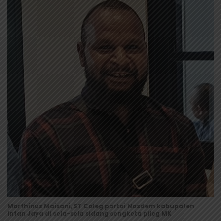
Marthinus Maisani, ST Caleg partai Nasdem kabupaten
Intan Jaya di sela-sela sidang sengketa pileg MK