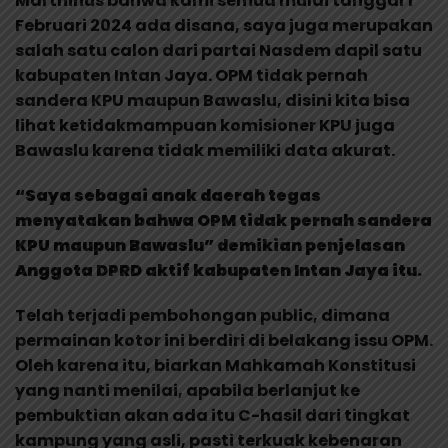
Marthinus bahwa kami semua mulai tanggal 1
Februari 2024 ada disana, saya juga merupakan
salah satu calon dari partai Nasdem dapil satu
kabupaten Intan Jaya. OPM tidak pernah
sandera KPU maupun Bawaslu, disini kita bisa
lihat ketidakmampuan komisioner KPU juga
Bawaslu karena tidak memiliki data akurat.
“Saya sebagai anak daerah tegas
menyatakan bahwa OPM tidak pernah sandera
KPU maupun Bawaslu” demikian penjelasan
Anggota DPRD aktif kabupaten Intan Jaya itu.
Telah terjadi pembohongan public, dimana
permainan kotor ini berdiri di belakang issu OPM.
Oleh karena itu, biarkan Mahkamah Konstitusi
yang nanti menilai, apabila berlanjut ke
pembuktian akan ada itu C-hasil dari tingkat
kampung yang asli, pasti terkuak kebenaran