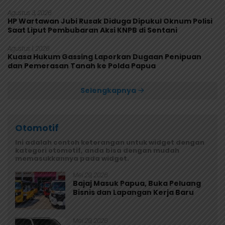
Rusak
Agustus 3, 2026
HP Wartawan Jubi Rusak Diduga Dipukul Oknum Polisi
Saat Liput Pembubaran Aksi KNPB di Sentani
Agustus 1, 2026
Kuasa Hukum Gassing Laporkan Dugaan Penipuan
dan Pemerasan Tanah ke Polda Papua
Selengkapnya
Otomotif
Ini adalah contoh keterangan untuk widget dengan
kategori otomotif, anda bisa dengan mudah
memasukkannya pada widget.
Mei 29, 2026
Bajaj Masuk Papua, Buka Peluang
Bisnis dan Lapangan Kerja Baru
Mei 29, 2026