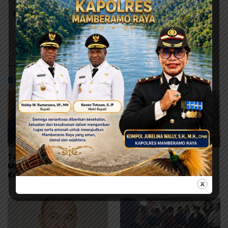
Provinsi Papua Tengah
Sengketa Pileg di MK
Baca Juga
Terima Pokok Pikiran
ARUN Papua Desak
MRP, Tonny Tesar Janji
Pemerintah Tetapkan
Kawal Kepastian
Status KLB, Nilai
Anggaran Lembaga
Pernyataan Kuasa
Hukum Yayasan KISP Tak
Sentuh Akar Masalah
MBG