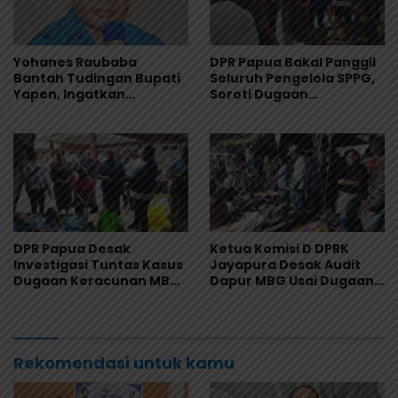
Yohanes Raubaba
DPR Papua Bakal Panggil
Bantah Tudingan Bupati
Seluruh Pengelola SPPG,
Yapen, Ingatkan
Soroti Dugaan
Pemimpin Fokus Urus
Keracunan Massal
Kepentingan Rakyat
Program MBG
DPR Papua Desak
Ketua Komisi D DPRK
Investigasi Tuntas Kasus
Jayapura Desak Audit
Dugaan Keracunan MBG
Dapur MBG Usai Dugaan
di Jayapura
Keracunan Massal di
Depapre
Rekomendasi untuk kamu