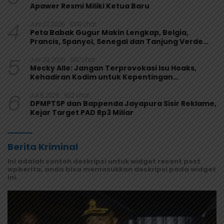
Apawer Resmi Miliki Ketua Baru
4
Juni 27, 2026
1009 Lihat
Peta Babak Gugur Makin Lengkap, Belgia,
Prancis, Spanyol, Senegal dan Tanjung Verde
Melaju
5
Juni 29, 2026
980 Lihat
Mecky Alle: Jangan Terprovokasi Isu Hoaks,
Kehadiran Kodim untuk Kepentingan
Masyarakat Mamberamo Raya
6
Juli 8, 2026
922 Lihat
DPMPTSP dan Bappenda Jayapura Sisir Reklame,
Kejar Target PAD Rp3 Miliar
Berita Kriminal
Ini adalah contoh deskripsi untuk widget recent post
wpberita, anda bisa memasukkan deskripsi pada widget
ini.