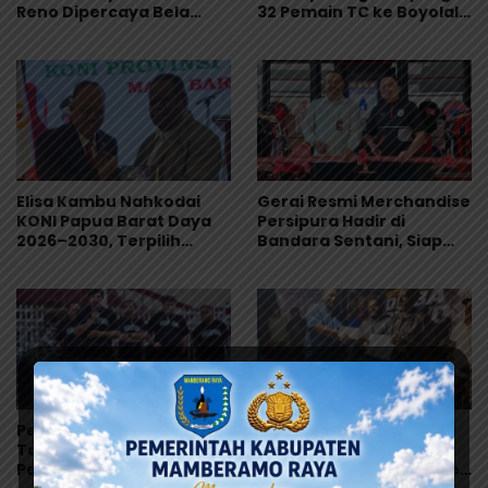
Reno Dipercaya Bela
32 Pemain TC ke Boyolali
Indonesia All-Star Lawan
Usai Bungkam Eks PON
Aston Villa
Papua 4-1
Elisa Kambu Nahkodai
Gerai Resmi Merchandise
KONI Papua Barat Daya
Persipura Hadir di
2026–2030, Terpilih
Bandara Sentani, Siap
Secara Aklamasi
Jadi Oleh-Oleh Khas
Papua
Persipura Berburu
Yahya–Silvester Tampil
Talenta Muda, 130
Perkasa, Tutup
Pemain U-21 Ikuti Seleksi
Turnamen Domino Carel