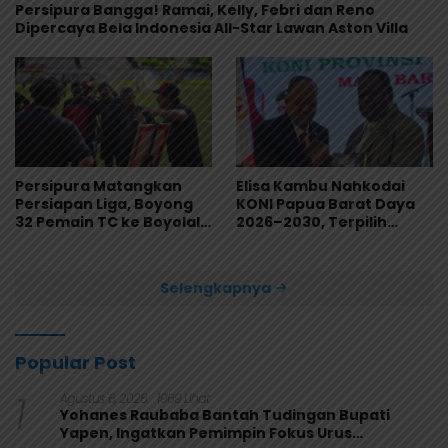
Persipura Bangga! Ramai, Kelly, Febri dan Reno
Dipercaya Bela Indonesia All-Star Lawan Aston Villa
Persipura Matangkan
Elisa Kambu Nahkodai
Persiapan Liga, Boyong
KONI Papua Barat Daya
32 Pemain TC ke Boyolali
2026–2030, Terpilih
Usai Bungkam Eks PON
Secara Aklamasi
Papua 4-1
Selengkapnya
Popular Post
1
Agustus 6, 2026
1969 Lihat
Yohanes Raubaba Bantah Tudingan Bupati
Yapen, Ingatkan Pemimpin Fokus Urus