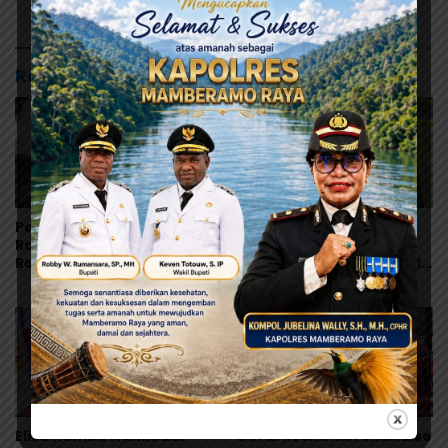
untuk Musim 2026/2027
Suebu dengan Gelar
Juara
Rekomendasi untuk kamu
Persipura Bangga!
Persipura Matangkan
Ramai, Kelly, Febri dan
Persiapan Liga, Boyong
Reno Dipercaya Bela
32 Pemain TC ke Boyolali
Indonesia All-Star Lawan
Usai Bungkam Eks PON
Aston Villa
Papua 4-1
Elisa Kambu Nahkodai
Gerai Resmi Merchandise