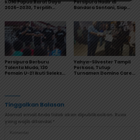
KONI Papua Barat Daya
Persipura Hadir di
2026–2030, Terpilih
Bandara Sentani, Siap
Secara Aklamasi
Jadi Oleh-Oleh Khas
Papua
Persipura Berburu
Yahya–Silvester Tampil
Talenta Muda, 130
Perkasa, Tutup
Pemain U-21 Ikuti Seleksi
Turnamen Domino Carel
untuk Musim 2026/2027
Suebu dengan Gelar
Juara
Tinggalkan Balasan
Alamat email Anda tidak akan dipublikasikan.
Ruas
yang wajib ditandai
*