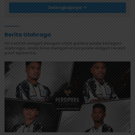
Selengkapnya
Berita Olahraga
Ini contoh widget dengan style gallery pada kategori
olahraga, anda bisa mengaturnya pada widget recent
post wpberita.