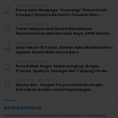
Kepentingan Rakyat
2
April 9, 2026
1370 Lihat
Pleno Adat Meepago “Guncang” Pemerintah:
Freeport Diminta Berhenti, Pasukan Non-
Organik Harus Ditarik
3
Juli 6, 2026
1269 Lihat
Tokoh Masyarakat Soroti Mandeknya
Pemerintahan Mamberamo Raya, DPRK Diminta
Perkuat Fungsi Pengawasan
4
Juli 2, 2026
1100 Lihat
Usai Vakum 15 Tahun, Dewan Adat Mamberamo-
Apawer Resmi Miliki Ketua Baru
5
Juni 27, 2026
1042 Lihat
Peta Babak Gugur Makin Lengkap, Belgia,
Prancis, Spanyol, Senegal dan Tanjung Verde
Melaju
6
Juni 29, 2026
1000 Lihat
Mecky Alle: Jangan Terprovokasi Isu Hoaks,
Kehadiran Kodim untuk Kepentingan
Masyarakat Mamberamo Raya
Berita Kriminal
Ini adalah contoh deskripsi untuk widget recent post