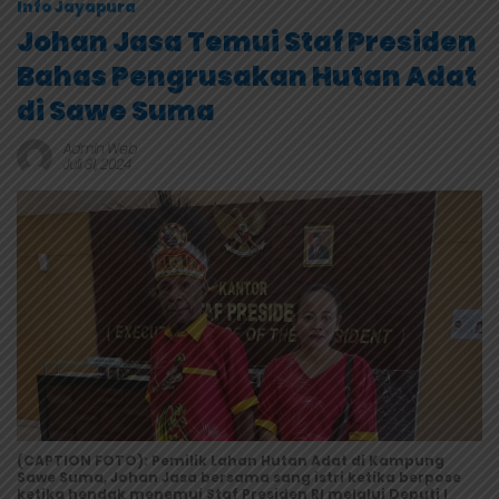
Info Jayapura
Johan Jasa Temui Staf Presiden
Bahas Pengrusakan Hutan Adat
di Sawe Suma
Admin Web
Juli 31, 2024
(CAPTION FOTO): Pemilik Lahan Hutan Adat di Kampung
Sawe Suma, Johan Jasa bersama sang istri ketika berpose
ketika hendak menemui Staf Presiden RI melalui Deputi I