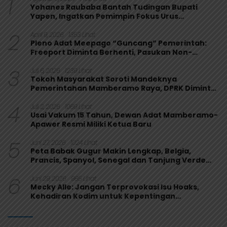
1
Yohanes Raubaba Bantah Tudingan Bupati
Yapen, Ingatkan Pemimpin Fokus Urus
Kepentingan Rakyat
2
April 9, 2026
1353 Lihat
Pleno Adat Meepago “Guncang” Pemerintah:
Freeport Diminta Berhenti, Pasukan Non-
Organik Harus Ditarik
3
Juli 6, 2026
1239 Lihat
Tokoh Masyarakat Soroti Mandeknya
Pemerintahan Mamberamo Raya, DPRK Diminta
Perkuat Fungsi Pengawasan
4
Juli 2, 2026
1069 Lihat
Usai Vakum 15 Tahun, Dewan Adat Mamberamo-
Apawer Resmi Miliki Ketua Baru
5
Juni 27, 2026
1024 Lihat
Peta Babak Gugur Makin Lengkap, Belgia,
Prancis, Spanyol, Senegal dan Tanjung Verde
Melaju
6
Juni 29, 2026
985 Lihat
Mecky Alle: Jangan Terprovokasi Isu Hoaks,
Kehadiran Kodim untuk Kepentingan
Masyarakat Mamberamo Raya