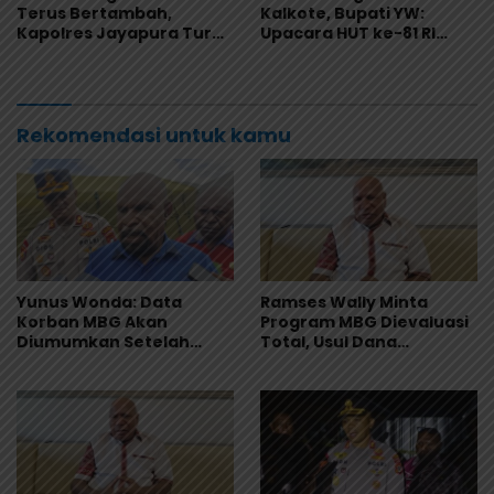
Terus Bertambah,
Kalkote, Bupati YW:
Kapolres Jayapura Turun
Upacara HUT ke-81 RI
Langsung ke Puskesmas
Kabupaten Jayapura
dan RS
Libatkan Seluruh Distrik
Rekomendasi untuk kamu
Yunus Wonda: Data
Ramses Wally Minta
Korban MBG Akan
Program MBG Dievaluasi
Diumumkan Setelah
Total, Usul Dana
Observasi Tiga Hari
Langsung Dikelola
Sekolah