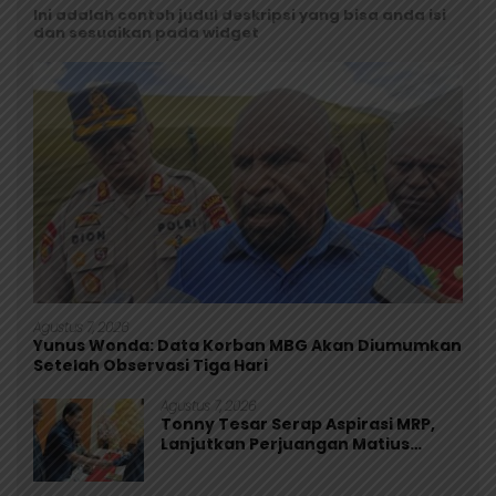
Ini adalah contoh judul deskripsi yang bisa anda isi
dan sesuaikan pada widget
Agustus 7, 2026
Yunus Wonda: Data Korban MBG Akan Diumumkan
Setelah Observasi Tiga Hari
Agustus 7, 2026
Tonny Tesar Serap Aspirasi MRP,
Lanjutkan Perjuangan Matius
Awaitouw, Kawal Perlindungan RUU
Masyarakat Adat