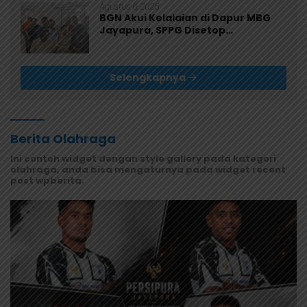
Agustus 6, 2026
BGN Akui Kelalaian di Dapur MBG
Jayapura, SPPG Disetop
Sementara dan Dievaluasi Total
Selengkapnya
Berita Olahraga
Ini contoh widget dengan style gallery pada kategori
olahraga, anda bisa mengaturnya pada widget recent
post wpberita.