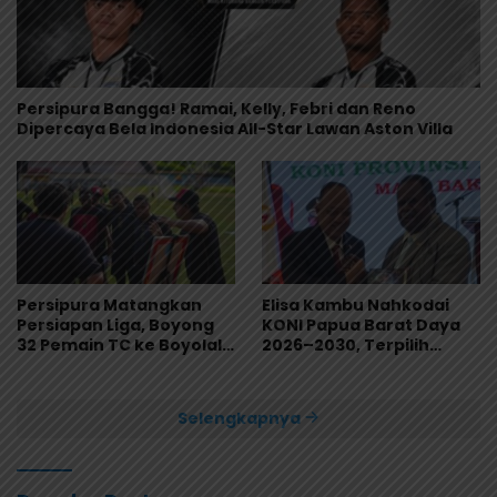
Persipura Bangga! Ramai, Kelly, Febri dan Reno
Dipercaya Bela Indonesia All-Star Lawan Aston Villa
Persipura Matangkan
Elisa Kambu Nahkodai
Persiapan Liga, Boyong
KONI Papua Barat Daya
32 Pemain TC ke Boyolali
2026–2030, Terpilih
Usai Bungkam Eks PON
Secara Aklamasi
Papua 4-1
Selengkapnya