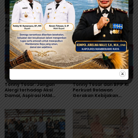
Tonny Tesar Serap
Ketua Komisi D DPRK
Aspirasi MRP, Lanjutkan
Jayapura Desak Audit
Perjuangan Matius
Dapur MBG Usai Dugaan
Awaitouw, Kawal
Keracunan Massal di
Perlindungan RUU
Depapre
Masyarakat Adat
Tonny Tesar: Jangan
Tonny Tesar dan BPIP RI
Alergi terhadap Aksi
Perkuat Relawan
Damai, Aspirasi HAM
Gerakan Kebijakan
Adalah Bagian dari
Pancasila di Jayapura
Demokrasi