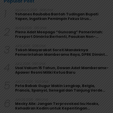
Popular Post
1
Agustus 6, 2026
1408 Lihat
Yohanes Raubaba Bantah Tudingan Bupati
Yapen, Ingatkan Pemimpin Fokus Urus
Kepentingan Rakyat
2
April 9, 2026
1351 Lihat
Pleno Adat Meepago “Guncang” Pemerintah:
Freeport Diminta Berhenti, Pasukan Non-
Organik Harus Ditarik
3
Juli 6, 2026
1238 Lihat
Tokoh Masyarakat Soroti Mandeknya
Pemerintahan Mamberamo Raya, DPRK Diminta
Perkuat Fungsi Pengawasan
4
Juli 2, 2026
1067 Lihat
Usai Vakum 15 Tahun, Dewan Adat Mamberamo-
Apawer Resmi Miliki Ketua Baru
5
Juni 27, 2026
1023 Lihat
Peta Babak Gugur Makin Lengkap, Belgia,
Prancis, Spanyol, Senegal dan Tanjung Verde
Melaju
6
Juni 29, 2026
984 Lihat
Mecky Alle: Jangan Terprovokasi Isu Hoaks,
Kehadiran Kodim untuk Kepentingan
Masyarakat Mamberamo Raya