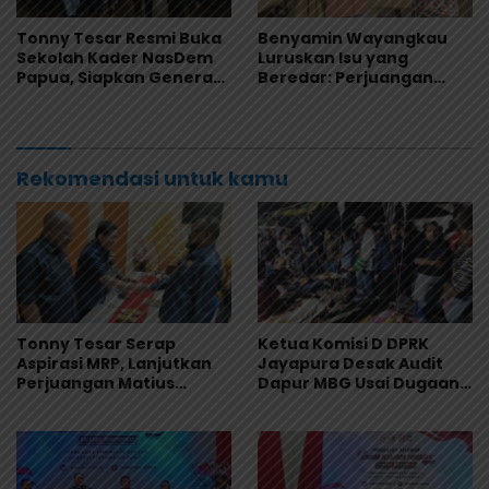
Tonny Tesar Resmi Buka
Benyamin Wayangkau
Sekolah Kader NasDem
Luruskan Isu yang
Papua, Siapkan Generasi
Beredar: Perjuangan
Muda Berjiwa Nasionalis
Papua Utara Murni
dan Siap Memimpin
Aspirasi Rakyat
Rekomendasi untuk kamu
Tonny Tesar Serap
Ketua Komisi D DPRK
Aspirasi MRP, Lanjutkan
Jayapura Desak Audit
Perjuangan Matius
Dapur MBG Usai Dugaan
Awaitouw, Kawal
Keracunan Massal di
Perlindungan RUU
Depapre
Masyarakat Adat