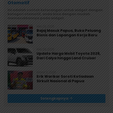
Otomotif
Ini adalah contoh keterangan untuk widget dengan
kategori otomotif, anda bisa dengan mudah
memasukkannya pada widget.
Mei 29, 2026
Bajaj Masuk Papua, Buka Peluang
Bisnis dan Lapangan Kerja Baru
Mei 29, 2026
Update Harga Mobil Toyota 2026,
Dari Calya hingga Land Cruiser
Maret 5, 2026
Erik Warikar Soroti Ketiadaan
Sirkuit Nasional di Papua
Selengkapnya