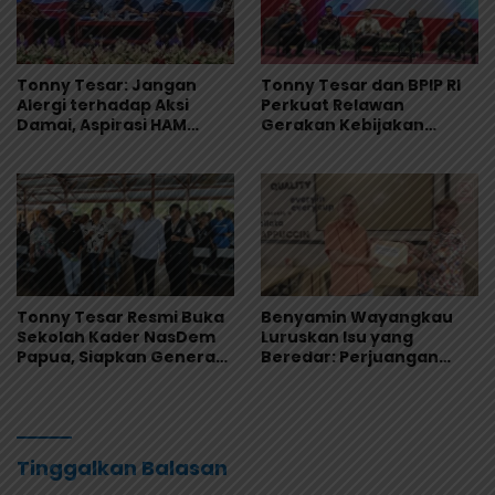
Tonny Tesar: Jangan
Tonny Tesar dan BPIP RI
Alergi terhadap Aksi
Perkuat Relawan
Damai, Aspirasi HAM
Gerakan Kebijakan
Adalah Bagian dari
Pancasila di Jayapura
Demokrasi
Tonny Tesar Resmi Buka
Benyamin Wayangkau
Sekolah Kader NasDem
Luruskan Isu yang
Papua, Siapkan Generasi
Beredar: Perjuangan
Muda Berjiwa Nasionalis
Papua Utara Murni
dan Siap Memimpin
Aspirasi Rakyat
Tinggalkan Balasan