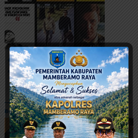
# 6 Distrik Rampungkan Pleno
# Efra J. Tunya
# KPU Kabupaten Jayapura
Baca Juga