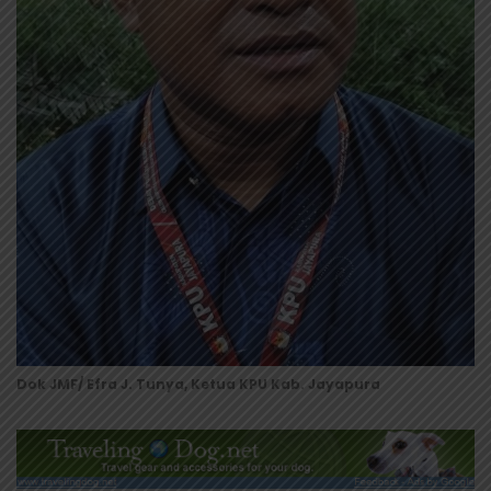
Dok JMF/ Efra J. Tunya, Ketua KPU Kab. Jayapura