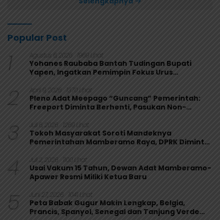
Selengkapnya
Popular Post
1
Agustus 6, 2026
1969 Lihat
Yohanes Raubaba Bantah Tudingan Bupati
Yapen, Ingatkan Pemimpin Fokus Urus
Kepentingan Rakyat
2
April 9, 2026
1370 Lihat
Pleno Adat Meepago “Guncang” Pemerintah:
Freeport Diminta Berhenti, Pasukan Non-
Organik Harus Ditarik
3
Juli 6, 2026
1269 Lihat
Tokoh Masyarakat Soroti Mandeknya
Pemerintahan Mamberamo Raya, DPRK Diminta
Perkuat Fungsi Pengawasan
4
Juli 2, 2026
1100 Lihat
Usai Vakum 15 Tahun, Dewan Adat Mamberamo-
Apawer Resmi Miliki Ketua Baru
5
Juni 27, 2026
1041 Lihat
Peta Babak Gugur Makin Lengkap, Belgia,
Prancis, Spanyol, Senegal dan Tanjung Verde