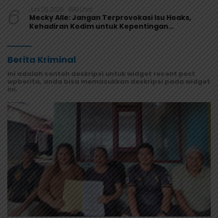
Melaju
6
Juni 29, 2026
999 Lihat
Mecky Alle: Jangan Terprovokasi Isu Hoaks,
Kehadiran Kodim untuk Kepentingan
Masyarakat Mamberamo Raya
Berita Kriminal
Ini adalah contoh deskripsi untuk widget recent post
wpberita, anda bisa memasukkan deskripsi pada widget
ini.