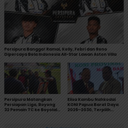
Persipura Bangga! Ramai, Kelly, Febri dan Reno
Dipercaya Bela Indonesia All-Star Lawan Aston Villa
Persipura Matangkan
Elisa Kambu Nahkodai
Persiapan Liga, Boyong
KONI Papua Barat Daya
32 Pemain TC ke Boyolali
2026–2030, Terpilih
Usai Bungkam Eks PON
Secara Aklamasi
Papua 4-1