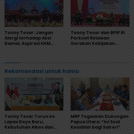
Tonny Tesar: Jangan
Tonny Tesar dan BPIP RI
Alergi terhadap Aksi
Perkuat Relawan
Damai, Aspirasi HAM
Gerakan Kebijakan
Adalah Bagian dari
Pancasila di Jayapura
Demokrasi
Rekomendasi untuk kamu
Tonny Tesar Turun ke
MRP Tegaskan Dukungan
Lapas Doyo Baru,
Papua Utara: “Ini Soal
Kebutuhan Alkes dan
Keadilan bagi Saireri”
Keamanan Jadi Sorotan