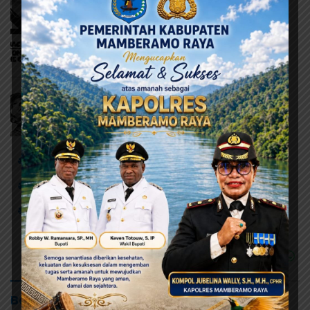
# Pilkada Kabupaten Jayapura
# Pilkada Serentak
# Yunus Wonda - Haris Yoku
Baca Juga