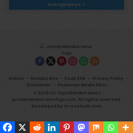
Selengkapnya
Indeks
Redaksi Box
Kode Etik
Privacy Policy
Disclaimer
Pedoman Media Siber
© 2026 CV. Foja Mamberamo |
jurnalmamberamofoja.com. All rights reserved.
Developed by m-onetech.com