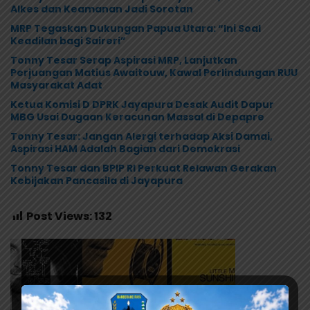
Alkes dan Keamanan Jadi Sorotan
MRP Tegaskan Dukungan Papua Utara: “Ini Soal
Keadilan bagi Saireri”
Tonny Tesar Serap Aspirasi MRP, Lanjutkan
Perjuangan Matius Awaitouw, Kawal Perlindungan RUU
Masyarakat Adat
Ketua Komisi D DPRK Jayapura Desak Audit Dapur
MBG Usai Dugaan Keracunan Massal di Depapre
Tonny Tesar: Jangan Alergi terhadap Aksi Damai,
Aspirasi HAM Adalah Bagian dari Demokrasi
Tonny Tesar dan BPIP RI Perkuat Relawan Gerakan
Kebijakan Pancasila di Jayapura
Post Views:
132