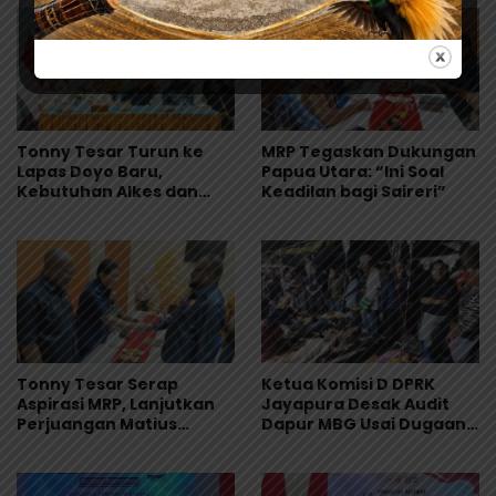
Tonny Tesar Turun ke
MRP Tegaskan Dukungan
Lapas Doyo Baru,
Papua Utara: “Ini Soal
Kebutuhan Alkes dan
Keadilan bagi Saireri”
Keamanan Jadi Sorotan
Tonny Tesar Serap
Ketua Komisi D DPRK
Aspirasi MRP, Lanjutkan
Jayapura Desak Audit
Perjuangan Matius
Dapur MBG Usai Dugaan
Awaitouw, Kawal
Keracunan Massal di
Perlindungan RUU
Depapre
Masyarakat Adat