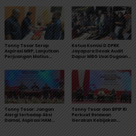
Tonny Tesar Serap
Ketua Komisi D DPRK
Aspirasi MRP, Lanjutkan
Jayapura Desak Audit
Perjuangan Matius
Dapur MBG Usai Dugaan
Awaitouw, Kawal
Keracunan Massal di
Perlindungan RUU
Depapre
Masyarakat Adat
Tonny Tesar: Jangan
Tonny Tesar dan BPIP RI
Alergi terhadap Aksi
Perkuat Relawan
Damai, Aspirasi HAM
Gerakan Kebijakan
Adalah Bagian dari
Pancasila di Jayapura
Demokrasi