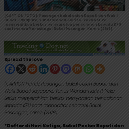
(CAPTION FOTO): Pasangan bakal calon Bupati dan Wakil
Bupati Jayapura, Yunus Wonda-Haris R. Yoku ketika
menyerahkan berkas persyaratan pencalonan kepada KPU
saat mendaftar sebagai Bakal Pasangan, Kamis (29/8).
Spread the love
(CAPTION FOTO): Pasangan bakal calon Bupati dan
Wakil Bupati Jayapura, Yunus Wonda-Haris R. Yoku
ketika menyerahkan berkas persyaratan pencalonan
kepada KPU saat mendaftar sebagai Bakal
Pasangan, Kamis (29/8).
*Daftar di Hari Ketiga, Bakal Paslon Bupati dan