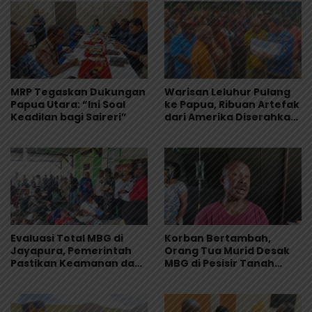
MRP Tegaskan Dukungan
Warisan Leluhur Pulang
Papua Utara: “Ini Soal
ke Papua, Ribuan Artefak
Keadilan bagi Saireri”
dari Amerika Diserahkan
ke Museum Uncen
Evaluasi Total MBG di
Korban Bertambah,
Jayapura, Pemerintah
Orang Tua Murid Desak
Pastikan Keamanan dan
MBG di Pesisir Tanah
Kualitas Makanan
Merah Dihentikan