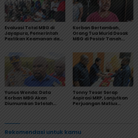
Evaluasi Total MBG di
Korban Bertambah,
Jayapura, Pemerintah
Orang Tua Murid Desak
Pastikan Keamanan dan
MBG di Pesisir Tanah
Kualitas Makanan
Merah Dihentikan
Yunus Wonda: Data
Tonny Tesar Serap
Korban MBG Akan
Aspirasi MRP, Lanjutkan
Diumumkan Setelah
Perjuangan Matius
Observasi Tiga Hari
Awaitouw, Kawal
Perlindungan RUU
Masyarakat Adat
Rekomendasi untuk kamu