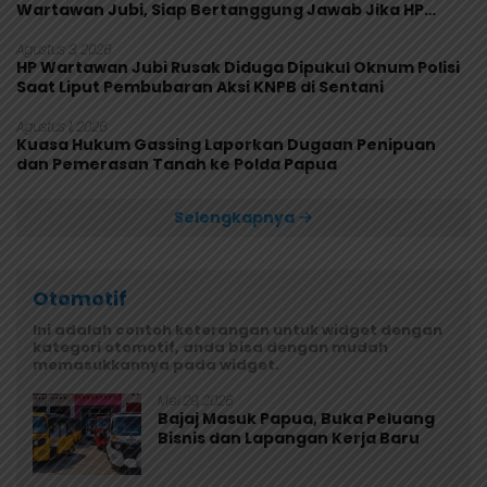
Wartawan Jubi, Siap Bertanggung Jawab Jika HP
Rusak
Agustus 3, 2026
HP Wartawan Jubi Rusak Diduga Dipukul Oknum Polisi
Saat Liput Pembubaran Aksi KNPB di Sentani
Agustus 1, 2026
Kuasa Hukum Gassing Laporkan Dugaan Penipuan
dan Pemerasan Tanah ke Polda Papua
Selengkapnya
Otomotif
Ini adalah contoh keterangan untuk widget dengan
kategori otomotif, anda bisa dengan mudah
memasukkannya pada widget.
Mei 29, 2026
Bajaj Masuk Papua, Buka Peluang
Bisnis dan Lapangan Kerja Baru