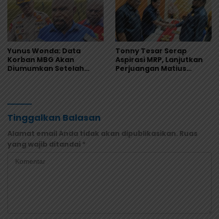
Yunus Wonda: Data
Tonny Tesar Serap
Korban MBG Akan
Aspirasi MRP, Lanjutkan
Diumumkan Setelah
Perjuangan Matius
Observasi Tiga Hari
Awaitouw, Kawal
Perlindungan RUU
Masyarakat Adat
Tinggalkan Balasan
Alamat email Anda tidak akan dipublikasikan.
Ruas
yang wajib ditandai
*