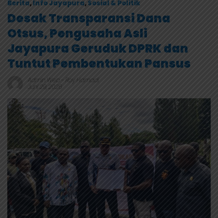
Berita
,
Info Jayapura
,
Sosial & Politik
Desak Transparansi Dana
Otsus, Pengusaha Asli
Jayapura Geruduk DPRK dan
Tuntut Pembentukan Pansus
Admin Web
-
Roy Hamadi
Juni 29, 2026