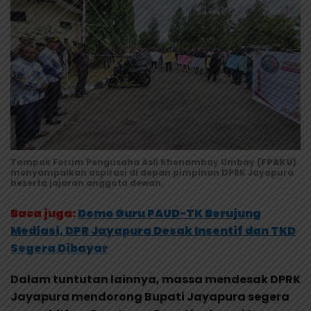
Tampak Forum Pengusaha Asli Khenambay Umbay (
FPAKU
)
menyampaikan aspirasi di depan pimpinan DPRK Jayapura
beserta jajaran anggota dewan.
Baca juga:
Demo Guru PAUD-TK Berujung
Mediasi, DPR Jayapura Desak Insentif dan TKD
Segera Dibayar
Dalam tuntutan lainnya, massa mendesak DPRK
Jayapura mendorong Bupati Jayapura segera