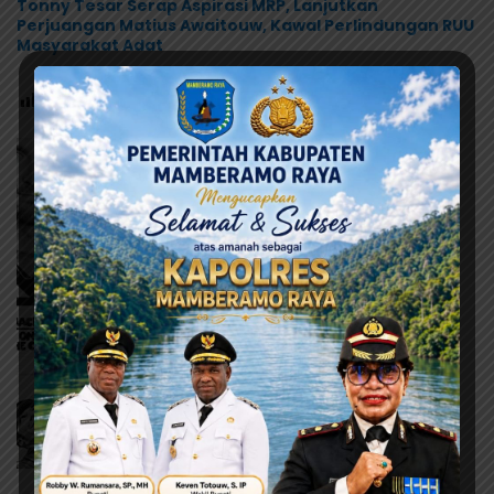
Tonny Tesar Serap Aspirasi MRP, Lanjutkan
Perjuangan Matius Awaitouw, Kawal Perlindungan RUU
Masyarakat Adat
Post Views:
837