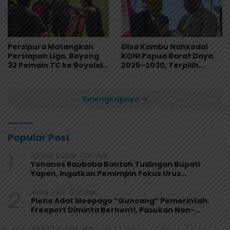
Persipura Matangkan
Elisa Kambu Nahkodai
Persiapan Liga, Boyong
KONI Papua Barat Daya
32 Pemain TC ke Boyolali
2026–2030, Terpilih
Usai Bungkam Eks PON
Secara Aklamasi
Papua 4-1
Selengkapnya
Popular Post
1
Agustus 6, 2026
1705 Lihat
Yohanes Raubaba Bantah Tudingan Bupati
Yapen, Ingatkan Pemimpin Fokus Urus
Kepentingan Rakyat
2
April 9, 2026
1356 Lihat
Pleno Adat Meepago “Guncang” Pemerintah:
Freeport Diminta Berhenti, Pasukan Non-
Organik Harus Ditarik
Juli 6, 2026
1244 Lihat