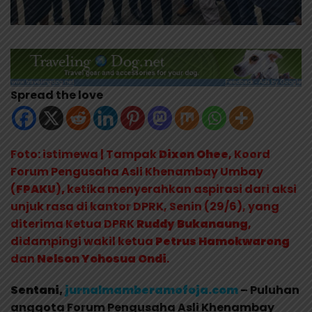
Spread the love
Foto: istimewa | Tampak
Dixon Ohee
, Koord
Forum Pengusaha Asli Khenambay Umbay
(
FPAKU
)
,
ketika menyerahkan aspirasi dari aksi
unjuk rasa di kantor DPRK, Senin (29/6), yang
diterima Ketua DPRK
Ruddy Bukanaung
,
didampingi wakil ketua
Petrus Hamokwarong
dan
Nelson Yohosua Ondi
.
Sentani,
jurnalmamberamofoja.com
– Puluhan
anggota Forum Pengusaha Asli Khenambay