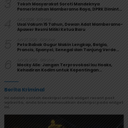
3
Tokoh Masyarakat Soroti Mandeknya
Pemerintahan Mamberamo Raya, DPRK Diminta
Perkuat Fungsi Pengawasan
4
Juli 2, 2026
1073 Lihat
Usai Vakum 15 Tahun, Dewan Adat Mamberamo-
Apawer Resmi Miliki Ketua Baru
5
Juni 27, 2026
1029 Lihat
Peta Babak Gugur Makin Lengkap, Belgia,
Prancis, Spanyol, Senegal dan Tanjung Verde
Melaju
6
Juni 29, 2026
989 Lihat
Mecky Alle: Jangan Terprovokasi Isu Hoaks,
Kehadiran Kodim untuk Kepentingan
Masyarakat Mamberamo Raya
Berita Kriminal
Ini adalah contoh deskripsi untuk widget recent post
wpberita, anda bisa memasukkan deskripsi pada widget
ini.