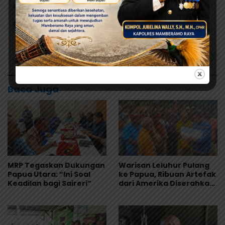
# Dana Otsus
# Demo damai
# DPRK
# FPAKU
# Pengusaha Asli Papua
Baca Juga
MRP Tegaskan Dukungan
Warisan Leluhur Pulang
Papua Utara: “Ini Soal
ke Papua, Ribuan Artefak
Keadilan bagi Saireri”
dari Amerika Diserahkan
ke Museum Uncen