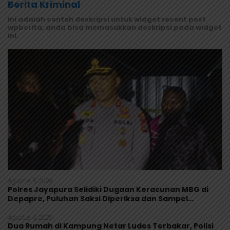
Berita Kriminal
Ini adalah contoh deskripsi untuk widget recent post
wpberita, anda bisa memasukkan deskripsi pada widget
ini.
Agustus 5, 2026
Polres Jayapura Selidiki Dugaan Keracunan MBG di
Depapre, Puluhan Saksi Diperiksa dan Sampel
Makanan Diuji
Agustus 4, 2026
Dua Rumah di Kampung Netar Ludes Terbakar, Polisi