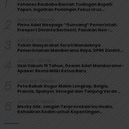
1
Yohanes Raubaba Bantah Tudingan Bupati
Yapen, Ingatkan Pemimpin Fokus Urus
Kepentingan Rakyat
2
April 9, 2026
1366 Lihat
Pleno Adat Meepago “Guncang” Pemerintah:
Freeport Diminta Berhenti, Pasukan Non-
Organik Harus Ditarik
3
Juli 6, 2026
1256 Lihat
Tokoh Masyarakat Soroti Mandeknya
Pemerintahan Mamberamo Raya, DPRK Diminta
Perkuat Fungsi Pengawasan
4
Juli 2, 2026
1091 Lihat
Usai Vakum 15 Tahun, Dewan Adat Mamberamo-
Apawer Resmi Miliki Ketua Baru
5
Juni 27, 2026
1038 Lihat
Peta Babak Gugur Makin Lengkap, Belgia,
Prancis, Spanyol, Senegal dan Tanjung Verde
Melaju
6
Juni 29, 2026
996 Lihat
Mecky Alle: Jangan Terprovokasi Isu Hoaks,
Kehadiran Kodim untuk Kepentingan
Masyarakat Mamberamo Raya