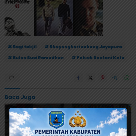
# Bagi takjil
# Bhayangkari cabang Jayapura
# Bulan Suci Ramadhan
# Polsek Sentani Kota
Baca Juga