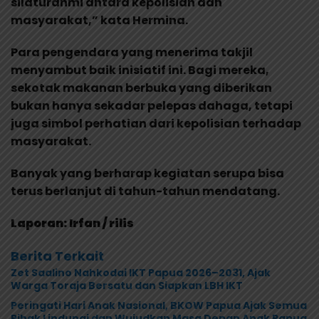
silaturahmi antara kepolisian dan
masyarakat,” kata Hermina.
Para pengendara yang menerima takjil
menyambut baik inisiatif ini. Bagi mereka,
sekotak makanan berbuka yang diberikan
bukan hanya sekadar pelepas dahaga, tetapi
juga simbol perhatian dari kepolisian terhadap
masyarakat.
Banyak yang berharap kegiatan serupa bisa
terus berlanjut di tahun-tahun mendatang.
Laporan: Irfan / rilis
Berita Terkait
Zet Saalino Nahkodai IKT Papua 2026–2031, Ajak
Warga Toraja Bersatu dan Siapkan LBH IKT
Peringati Hari Anak Nasional, BKOW Papua Ajak Semua
Pihak Lindungi dan Wujudkan Masa Depan Anak Papua