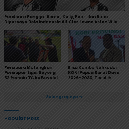
Persipura Bangga! Ramai, Kelly, Febri dan Reno
Dipercaya Bela Indonesia All-Star Lawan Aston Villa
Persipura Matangkan
Elisa Kambu Nahkodai
Persiapan Liga, Boyong
KONI Papua Barat Daya
32 Pemain TC ke Boyolali
2026–2030, Terpilih
Usai Bungkam Eks PON
Secara Aklamasi
Papua 4-1
Selengkapnya
Popular Post
Agustus 6, 2026
1909 Lihat