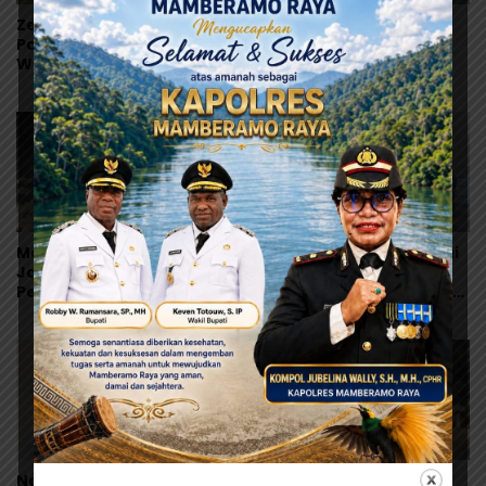
Zet Saalino Nahkodai IKT
Peringati Hari Anak
Papua 2026–2031, Ajak
Nasional, BKOW Papua
Warga Toraja Bersatu
Ajak Semua Pihak
dan Siapkan LBH IKT
Lindungi dan Wujudkan
Masa Depan Anak Papua
Mantan Wali Kota
AKBP Zeth Saalino Resmi
Jayapura dan Tokoh
Maju Calon Ketua IKT
Persipura Menase
Papua, Usung Semangat
Roberth Kambu
Kebersamaan
Meninggal Dunia
Nobar Final Piala Dunia
Puluhan Tahun