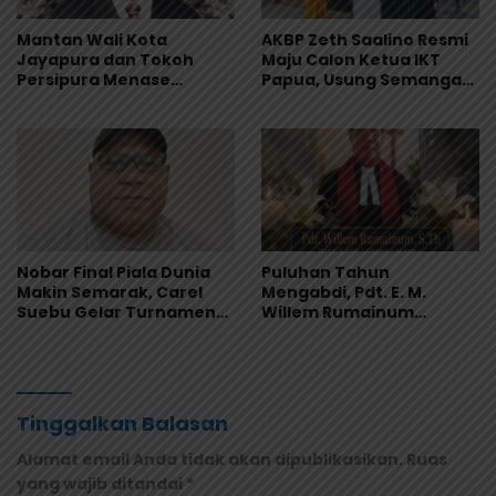
Mantan Wali Kota
AKBP Zeth Saalino Resmi
Jayapura dan Tokoh
Maju Calon Ketua IKT
Persipura Menase
Papua, Usung Semangat
Roberth Kambu
Kebersamaan
Meninggal Dunia
Nobar Final Piala Dunia
Puluhan Tahun
Makin Semarak, Carel
Mengabdi, Pdt. E. M.
Suebu Gelar Turnamen
Willem Rumainum
Domino Gratis di Pantai
Tinggalkan Warisan Iman
Howe
dan Keteladanan
Tinggalkan Balasan
Alamat email Anda tidak akan dipublikasikan.
Ruas
yang wajib ditandai
*