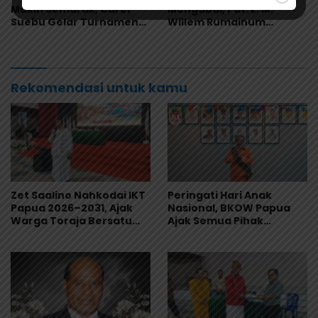
Makin Semarak, Carel
Mengabdi, Pdt. E. M.
Suebu Gelar Turnamen
Willem Rumainum
Domino Gratis di Pantai
Tinggalkan Warisan Iman
Howe
dan Keteladanan
Rekomendasi untuk kamu
Zet Saalino Nahkodai IKT
Peringati Hari Anak
Papua 2026–2031, Ajak
Nasional, BKOW Papua
Warga Toraja Bersatu
Ajak Semua Pihak
dan Siapkan LBH IKT
Lindungi dan Wujudkan
Masa Depan Anak Papua