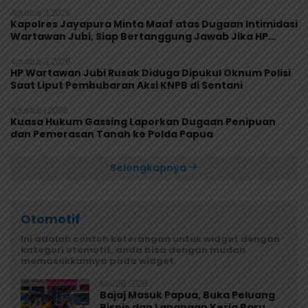
Agustus 3, 2026
Kapolres Jayapura Minta Maaf atas Dugaan Intimidasi
Wartawan Jubi, Siap Bertanggung Jawab Jika HP
Rusak
Agustus 3, 2026
HP Wartawan Jubi Rusak Diduga Dipukul Oknum Polisi
Saat Liput Pembubaran Aksi KNPB di Sentani
Agustus 1, 2026
Kuasa Hukum Gassing Laporkan Dugaan Penipuan
dan Pemerasan Tanah ke Polda Papua
Selengkapnya
Otomotif
Ini adalah contoh keterangan untuk widget dengan
kategori otomotif, anda bisa dengan mudah
memasukkannya pada widget.
Mei 29, 2026
Bajaj Masuk Papua, Buka Peluang
Bisnis dan Lapangan Kerja Baru