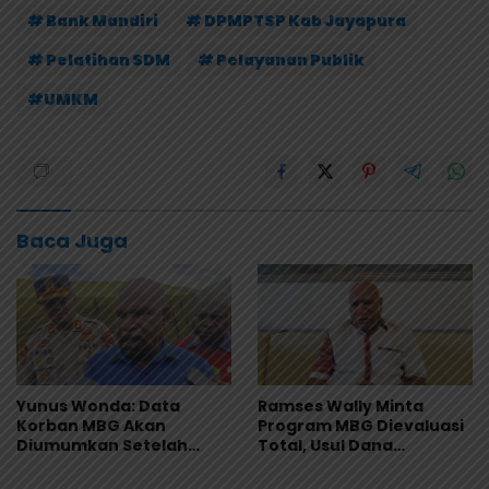
# Bank Mandiri
# DPMPTSP Kab Jayapura
# Pelatihan SDM
# Pelayanan Publik
#UMKM
Baca Juga
Yunus Wonda: Data
Ramses Wally Minta
Korban MBG Akan
Program MBG Dievaluasi
Diumumkan Setelah
Total, Usul Dana
Observasi Tiga Hari
Langsung Dikelola
Sekolah