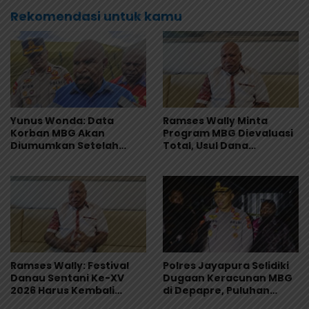
Rekomendasi untuk kamu
Yunus Wonda: Data
Ramses Wally Minta
Korban MBG Akan
Program MBG Dievaluasi
Diumumkan Setelah
Total, Usul Dana
Observasi Tiga Hari
Langsung Dikelola
Sekolah
Ramses Wally: Festival
Polres Jayapura Selidiki
Danau Sentani Ke-XV
Dugaan Keracunan MBG
2026 Harus Kembali
di Depapre, Puluhan
Masuk Kalender Event
Saksi Diperiksa dan