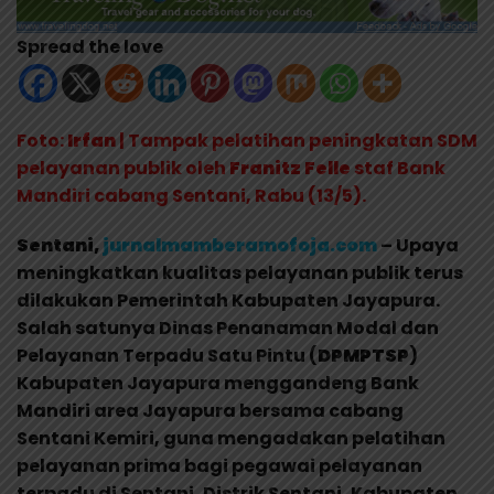
Spread the love
Foto:
Irfan
| Tampak pelatihan peningkatan SDM
pelayanan publik oleh
Franitz Felle
staf Bank
Mandiri cabang Sentani, Rabu (13/5).
Sentani,
jurnalmamberamofoja.com
– Upaya
meningkatkan kualitas pelayanan publik terus
dilakukan Pemerintah Kabupaten Jayapura.
Salah satunya Dinas Penanaman Modal dan
Pelayanan Terpadu Satu Pintu (
DPMPTSP
)
Kabupaten Jayapura menggandeng Bank
Mandiri area Jayapura bersama cabang
Sentani Kemiri, guna mengadakan pelatihan
pelayanan prima bagi pegawai pelayanan
terpadu di Sentani, Distrik Sentani, Kabupaten