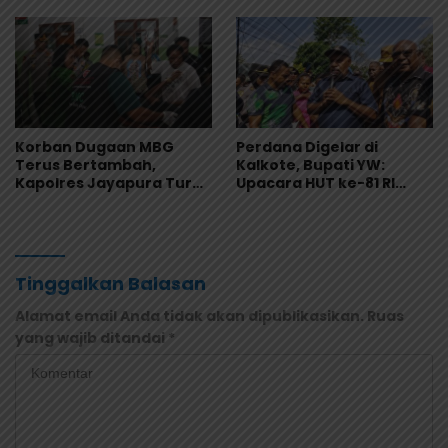
Nasional
Sampel Makanan Diuji
Korban Dugaan MBG
Perdana Digelar di
Terus Bertambah,
Kalkote, Bupati YW:
Kapolres Jayapura Turun
Upacara HUT ke-81 RI
Langsung ke Puskesmas
Kabupaten Jayapura
dan RS
Libatkan Seluruh Distrik
Tinggalkan Balasan
Alamat email Anda tidak akan dipublikasikan.
Ruas
yang wajib ditandai
*