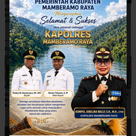
Robby Rumansara:
Pemkab Mamberamo
Digitalisasi Keuangan
Raya Gandeng Bank
Jadi Kunci Percepatan
Papua, Percepat
Pembangunan
Digitalisasi Pengelolaan
Mamberamo Raya
Keuangan Daerah
Rekomendasi untuk kamu
Sambut HUT RI dan HUT
Sambut HUT ke-28, Bank
Bank Mandiri, Region XII
Mandiri Region XII Gelar
Bagikan 280 Paket
Donor Darah Libatkan
Makanan Lewat Program
280 Pendonor di
Livin’ Berbagi Rp1
Jayapura