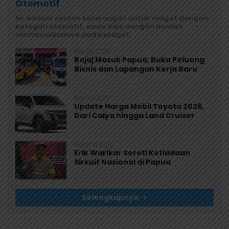
Otomotif
Ini adalah contoh keterangan untuk widget dengan
kategori otomotif, anda bisa dengan mudah
memasukkannya pada widget.
Mei 29, 2026
Bajaj Masuk Papua, Buka Peluang
Bisnis dan Lapangan Kerja Baru
Mei 29, 2026
Update Harga Mobil Toyota 2026,
Dari Calya hingga Land Cruiser
Maret 5, 2026
Erik Warikar Soroti Ketiadaan
Sirkuit Nasional di Papua
Selengkapnya