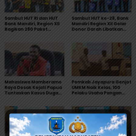
Sambut HUT RI dan HUT
Sambut HUT ke-28, Bank
Bank Mandiri, Region XII
Mandiri Region XII Gelar
Bagikan 280 Paket
Donor Darah Libatkan
Makanan Lewat Program
280 Pendonor di
Livin’ Berbagi Rp1
Jayapura
Mahasiswa Mamberamo
Pemkab Jayapura Genjot
Raya Desak Kejati Papua
UMKM Naik Kelas, 100
Tuntaskan Kasus Dugaan
Pelaku Usaha Pangan
Penyimpangan Dana
Dibekali Standar
Beasiswa Rp.16, 9 Miliar
Keamanan Produk