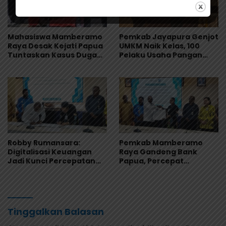
Mahasiswa Mamberamo
Pemkab Jayapura Genjot
Raya Desak Kejati Papua
UMKM Naik Kelas, 100
Tuntaskan Kasus Dugaan
Pelaku Usaha Pangan
Penyimpangan Dana
Dibekali Standar
Beasiswa Rp.16, 9 Miliar
Keamanan Produk
Robby Rumansara:
Pemkab Mamberamo
Digitalisasi Keuangan
Raya Gandeng Bank
Jadi Kunci Percepatan
Papua, Percepat
Pembangunan
Digitalisasi Pengelolaan
Mamberamo Raya
Keuangan Daerah
Tinggalkan Balasan