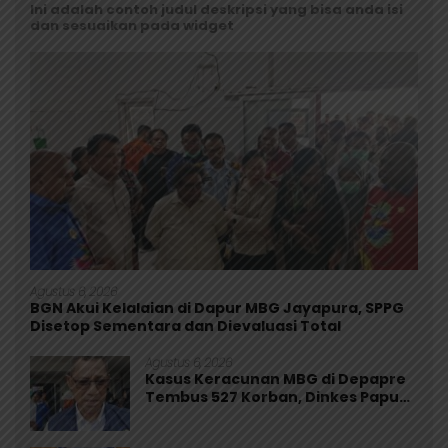
Ini adalah contoh judul deskripsi yang bisa anda isi
dan sesuaikan pada widget
Agustus 6, 2026
BGN Akui Kelalaian di Dapur MBG Jayapura, SPPG
Disetop Sementara dan Dievaluasi Total
Agustus 6, 2026
Kasus Keracunan MBG di Depapre
Tembus 527 Korban, Dinkes Papua
Pastikan Tak Ada Pasien Kritis