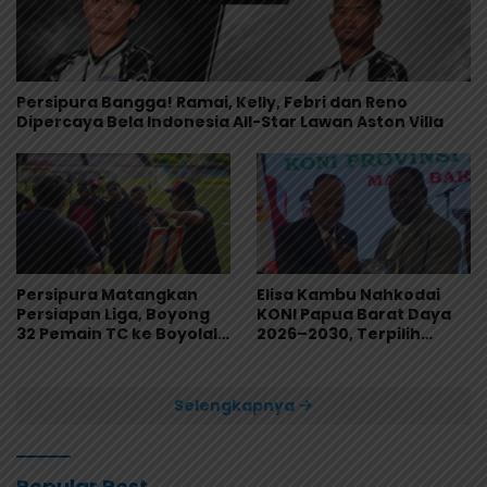
Persipura Bangga! Ramai, Kelly, Febri dan Reno
Dipercaya Bela Indonesia All-Star Lawan Aston Villa
Persipura Matangkan
Elisa Kambu Nahkodai
Persiapan Liga, Boyong
KONI Papua Barat Daya
32 Pemain TC ke Boyolali
2026–2030, Terpilih
Usai Bungkam Eks PON
Secara Aklamasi
Papua 4-1
Selengkapnya
Popular Post