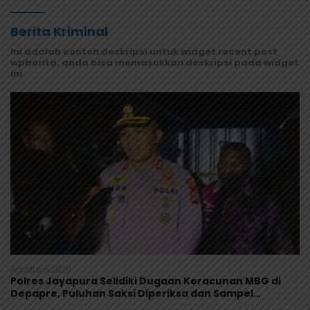
Berita Kriminal
Ini adalah contoh deskripsi untuk widget recent post
wpberita, anda bisa memasukkan deskripsi pada widget
ini.
Agustus 5, 2026
Polres Jayapura Selidiki Dugaan Keracunan MBG di
Depapre, Puluhan Saksi Diperiksa dan Sampel
Makanan Diuji