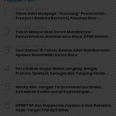
1
April 9, 2026
1350 Lihat
Pleno Adat Meepago “Guncang” Pemerintah:
Freeport Diminta Berhenti, Pasukan Non-
Organik Harus Ditarik
2
Juli 6, 2026
1235 Lihat
Tokoh Masyarakat Soroti Mandeknya
Pemerintahan Mamberamo Raya, DPRK Diminta
Perkuat Fungsi Pengawasan
3
Juli 2, 2026
1066 Lihat
Usai Vakum 15 Tahun, Dewan Adat Mamberamo-
Apawer Resmi Miliki Ketua Baru
4
Juni 27, 2026
1018 Lihat
Peta Babak Gugur Makin Lengkap, Belgia,
Prancis, Spanyol, Senegal dan Tanjung Verde
Melaju
5
Juni 29, 2026
984 Lihat
Mecky Alle: Jangan Terprovokasi Isu Hoaks,
Kehadiran Kodim untuk Kepentingan
Masyarakat Mamberamo Raya
6
Juli 8, 2026
928 Lihat
DPMPTSP dan Bappenda Jayapura Sisir Reklame,
Kejar Target PAD Rp3 Miliar