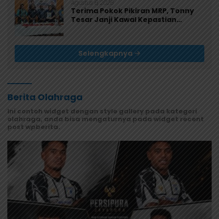
Agustus 6, 2026
Terima Pokok Pikiran MRP, Tonny
Tesar Janji Kawal Kepastian
Anggaran Lembaga
Selengkapnya
Berita Olahraga
Ini contoh widget dengan style gallery pada kategori
olahraga, anda bisa mengaturnya pada widget recent
post wpberita.