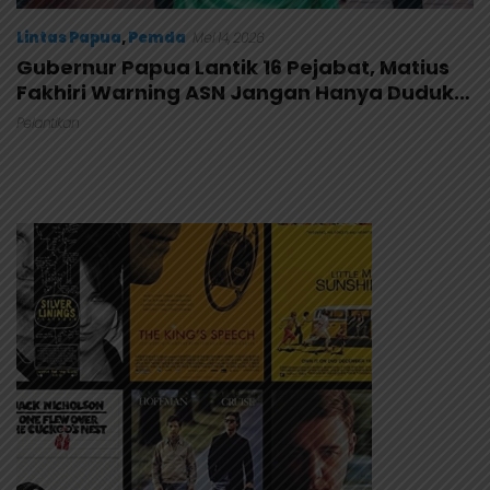
Lintas Papua
,
Pemda
Mei 14, 2026
Gubernur Papua Lantik 16 Pejabat, Matius
Fakhiri Warning ASN Jangan Hanya Duduk
di Balik Meja
Pelantikan