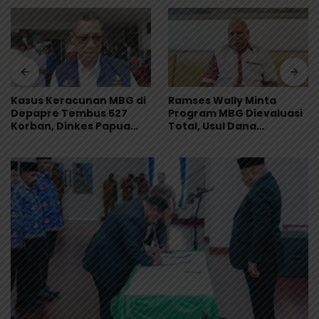
Kasus Keracunan MBG di
Ramses Wally Minta
Depapre Tembus 527
Program MBG Dievaluasi
Korban, Dinkes Papua
Total, Usul Dana
Pastikan Tak Ada Pasien
Langsung Dikelola
Kritis
Sekolah