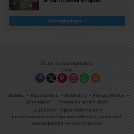
Sirkuit Nasional di Papua
Selengkapnya
Indeks
Redaksi Box
Kode Etik
Privacy Policy
Disclaimer
Pedoman Media Siber
© 2026 CV. Foja Mamberamo |
jurnalmamberamofoja.com. All rights reserved.
Developed by m-onetech.com