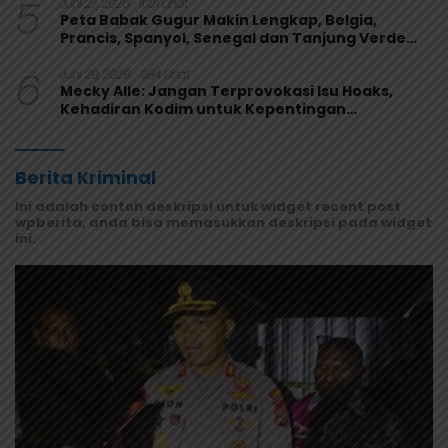
5
Juni 27, 2026
1021 Lihat
Peta Babak Gugur Makin Lengkap, Belgia,
Prancis, Spanyol, Senegal dan Tanjung Verde
Melaju
6
Juni 29, 2026
984 Lihat
Mecky Alle: Jangan Terprovokasi Isu Hoaks,
Kehadiran Kodim untuk Kepentingan
Masyarakat Mamberamo Raya
Berita Kriminal
Ini adalah contoh deskripsi untuk widget recent post
wpberita, anda bisa memasukkan deskripsi pada widget
ini.