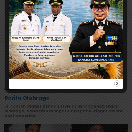
Disetop Sementara dan Dievaluasi Total
Agustus 6, 2026
Kasus Keracunan MBG di Depapre
Tembus 527 Korban, Dinkes Papua
Pastikan Tak Ada Pasien Kritis
Agustus 6, 2026
Terima Pokok Pikiran MRP, Tonny
Tesar Janji Kawal Kepastian
Anggaran Lembaga
Selengkapnya
Berita Olahraga
Ini contoh widget dengan style gallery pada kategori
olahraga, anda bisa mengaturnya pada widget recent
post wpberita.