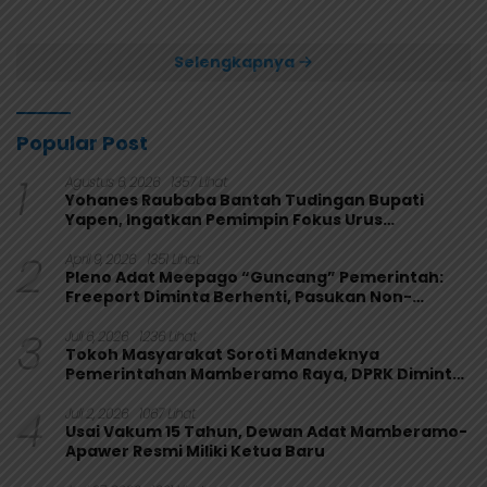
Usai Bungkam Eks PON
Secara Aklamasi
Papua 4-1
Selengkapnya
Popular Post
1
Agustus 6, 2026
1357 Lihat
Yohanes Raubaba Bantah Tudingan Bupati
Yapen, Ingatkan Pemimpin Fokus Urus
Kepentingan Rakyat
2
April 9, 2026
1351 Lihat
Pleno Adat Meepago “Guncang” Pemerintah:
Freeport Diminta Berhenti, Pasukan Non-
Organik Harus Ditarik
3
Juli 6, 2026
1236 Lihat
Tokoh Masyarakat Soroti Mandeknya
Pemerintahan Mamberamo Raya, DPRK Diminta
Perkuat Fungsi Pengawasan
4
Juli 2, 2026
1067 Lihat
Usai Vakum 15 Tahun, Dewan Adat Mamberamo-
Apawer Resmi Miliki Ketua Baru