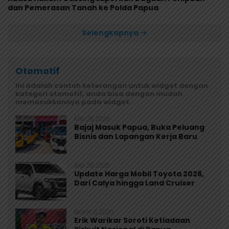
dan Pemerasan Tanah ke Polda Papua
Selengkapnya
Otomotif
Ini adalah contoh keterangan untuk widget dengan
kategori otomotif, anda bisa dengan mudah
memasukkannya pada widget.
Mei 29, 2026
Bajaj Masuk Papua, Buka Peluang
Bisnis dan Lapangan Kerja Baru
Mei 29, 2026
Update Harga Mobil Toyota 2026,
Dari Calya hingga Land Cruiser
Maret 5, 2026
Erik Warikar Soroti Ketiadaan