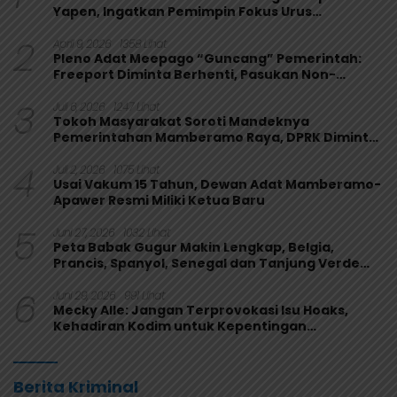
Yapen, Ingatkan Pemimpin Fokus Urus
Kepentingan Rakyat
2
April 9, 2026
1358 Lihat
Pleno Adat Meepago “Guncang” Pemerintah:
Freeport Diminta Berhenti, Pasukan Non-
Organik Harus Ditarik
3
Juli 6, 2026
1247 Lihat
Tokoh Masyarakat Soroti Mandeknya
Pemerintahan Mamberamo Raya, DPRK Diminta
Perkuat Fungsi Pengawasan
4
Juli 2, 2026
1075 Lihat
Usai Vakum 15 Tahun, Dewan Adat Mamberamo-
Apawer Resmi Miliki Ketua Baru
5
Juni 27, 2026
1032 Lihat
Peta Babak Gugur Makin Lengkap, Belgia,
Prancis, Spanyol, Senegal dan Tanjung Verde
Melaju
6
Juni 29, 2026
991 Lihat
Mecky Alle: Jangan Terprovokasi Isu Hoaks,
Kehadiran Kodim untuk Kepentingan
Masyarakat Mamberamo Raya
Berita Kriminal