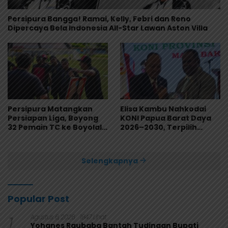
Persipura Bangga! Ramai, Kelly, Febri dan Reno
Dipercaya Bela Indonesia All-Star Lawan Aston Villa
Persipura Matangkan
Elisa Kambu Nahkodai
Persiapan Liga, Boyong
KONI Papua Barat Daya
32 Pemain TC ke Boyolali
2026–2030, Terpilih
Usai Bungkam Eks PON
Secara Aklamasi
Papua 4-1
Selengkapnya
Popular Post
1
Agustus 6, 2026
1847 Lihat
Yohanes Raubaba Bantah Tudingan Bupati