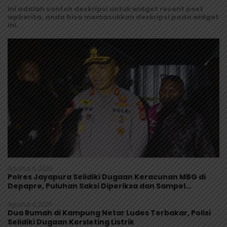
Ini adalah contoh deskripsi untuk widget recent post
wpberita, anda bisa memasukkan deskripsi pada widget
ini.
Agustus 5, 2026
Polres Jayapura Selidiki Dugaan Keracunan MBG di
Depapre, Puluhan Saksi Diperiksa dan Sampel
Makanan Diuji
Agustus 4, 2026
Dua Rumah di Kampung Netar Ludes Terbakar, Polisi
Selidiki Dugaan Korsleting Listrik