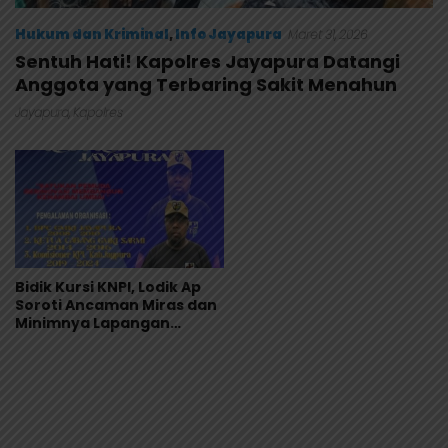
Hukum dan Kriminal
,
Info Jayapura
Maret 31, 2026
Sentuh Hati! Kapolres Jayapura Datangi
Anggota yang Terbaring Sakit Menahun
Jayapura
,
Kapolres
Bidik Kursi KNPI, Lodik Ap
Soroti Ancaman Miras dan
Minimnya Lapangan
Pekerjaan Pemuda