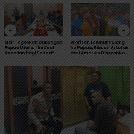
MRP Tegaskan Dukungan
Warisan Leluhur Pulang
Papua Utara: “Ini Soal
ke Papua, Ribuan Artefak
Keadilan bagi Saireri”
dari Amerika Diserahkan
ke Museum Uncen