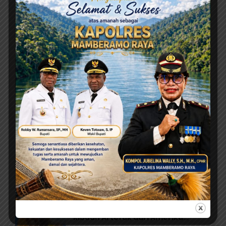
Agustus 7, 2026
Orang Tua Kecewa, Korban MBG Depapre
Dipulangkan Saat Masih Muntah dan Diare
Agustus 7, 2026
MRP Tegaskan Dukungan Papua
Utara: “Ini Soal Keadilan bagi
Saireri”
Agustus 7, 2026
Warisan Leluhur Pulang ke Papua,
Ribuan Artefak dari Amerika