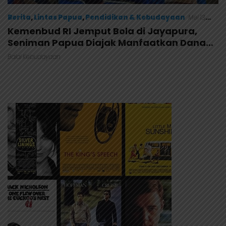
Berita
,
Lintas Papua
,
Pendidikan & Kebudayaan
Mei 13,
2026
Kemenbud RI Jemput Bola di Jayapura,
Seniman Papua Diajak Manfaatkan Dana
“Indonesia Raya”
Balai Kebudayaan