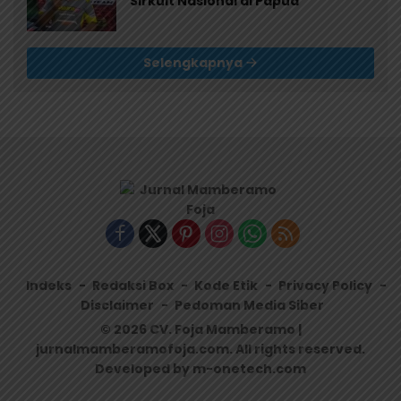
Sirkuit Nasional di Papua
Selengkapnya
Indeks
Redaksi Box
Kode Etik
Privacy Policy
Disclaimer
Pedoman Media Siber
© 2026 CV. Foja Mamberamo |
jurnalmamberamofoja.com. All rights reserved.
Developed by m-onetech.com