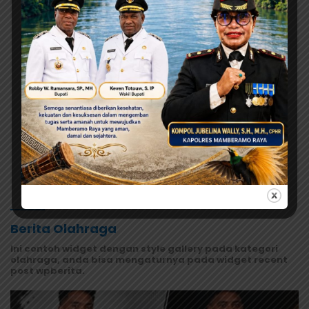
Dipulangkan Saat Masih Muntah dan Diare
Agustus 7, 2026
MRP Tegaskan Dukungan Papua
Utara: “Ini Soal Keadilan bagi
Saireri”
Agustus 7, 2026
Warisan Leluhur Pulang ke Papua,
Ribuan Artefak dari Amerika
Diserahkan ke Museum Uncen
Selengkapnya
Berita Olahraga
Ini contoh widget dengan style gallery pada kategori
olahraga, anda bisa mengaturnya pada widget recent
post wpberita.