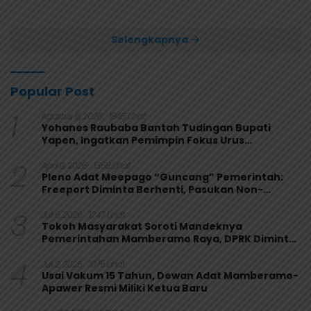
Usai Bungkam Eks PON
Secara Aklamasi
Papua 4-1
Selengkapnya
Popular Post
1
Agustus 6, 2026
1845 Lihat
Yohanes Raubaba Bantah Tudingan Bupati
Yapen, Ingatkan Pemimpin Fokus Urus
Kepentingan Rakyat
2
April 9, 2026
1358 Lihat
Pleno Adat Meepago “Guncang” Pemerintah:
Freeport Diminta Berhenti, Pasukan Non-
Organik Harus Ditarik
3
Juli 6, 2026
1247 Lihat
Tokoh Masyarakat Soroti Mandeknya
Pemerintahan Mamberamo Raya, DPRK Diminta
Perkuat Fungsi Pengawasan
4
Juli 2, 2026
1075 Lihat
Usai Vakum 15 Tahun, Dewan Adat Mamberamo-
Apawer Resmi Miliki Ketua Baru