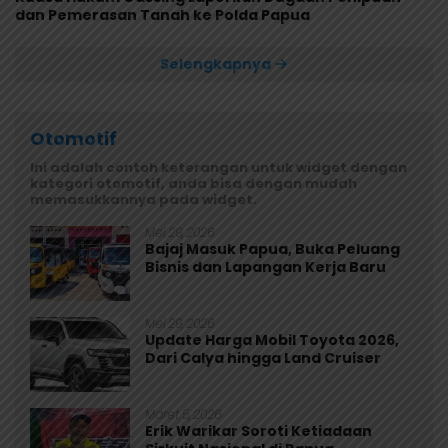
dan Pemerasan Tanah ke Polda Papua
Selengkapnya
Otomotif
Ini adalah contoh keterangan untuk widget dengan
kategori otomotif, anda bisa dengan mudah
memasukkannya pada widget.
Mei 29, 2026
Bajaj Masuk Papua, Buka Peluang
Bisnis dan Lapangan Kerja Baru
Mei 29, 2026
Update Harga Mobil Toyota 2026,
Dari Calya hingga Land Cruiser
Maret 5, 2026
Erik Warikar Soroti Ketiadaan