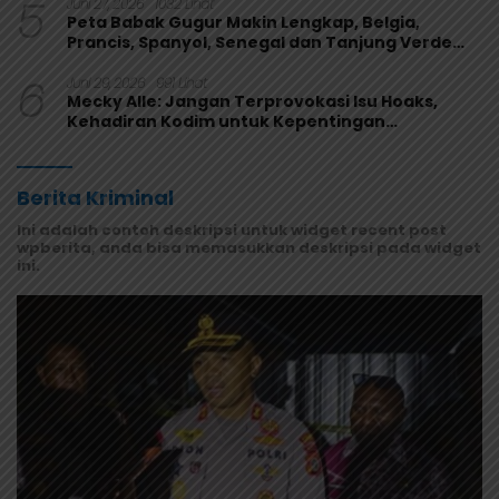
5
Juni 27, 2026
1032 Lihat
Peta Babak Gugur Makin Lengkap, Belgia,
Prancis, Spanyol, Senegal dan Tanjung Verde
Melaju
6
Juni 29, 2026
991 Lihat
Mecky Alle: Jangan Terprovokasi Isu Hoaks,
Kehadiran Kodim untuk Kepentingan
Masyarakat Mamberamo Raya
Berita Kriminal
Ini adalah contoh deskripsi untuk widget recent post
wpberita, anda bisa memasukkan deskripsi pada widget
ini.