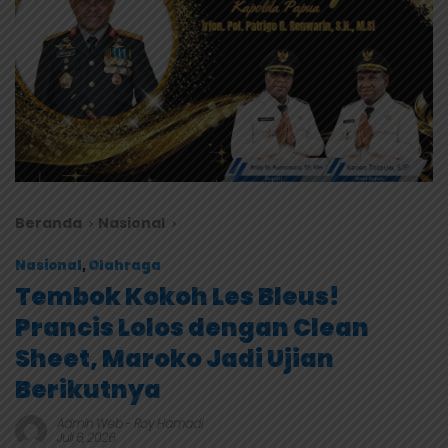
Beranda
Nasional
Nasional
,
Olahraga
Tembok Kokoh Les Bleus!
Prancis Lolos dengan Clean
Sheet, Maroko Jadi Ujian
Berikutnya
Admin Web
-
Roy Hamadi
Juli 6, 2026