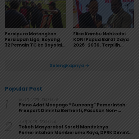
Persipura Matangkan
Elisa Kambu Nahkodai
Persiapan Liga, Boyong
KONI Papua Barat Daya
32 Pemain TC ke Boyolali
2026–2030, Terpilih
Usai Bungkam Eks PON
Secara Aklamasi
Papua 4-1
Selengkapnya
Popular Post
1
April 9, 2026
1347 Lihat
Pleno Adat Meepago “Guncang” Pemerintah:
Freeport Diminta Berhenti, Pasukan Non-
Organik Harus Ditarik
2
Juli 6, 2026
1233 Lihat
Tokoh Masyarakat Soroti Mandeknya
Pemerintahan Mamberamo Raya, DPRK Diminta
Perkuat Fungsi Pengawasan