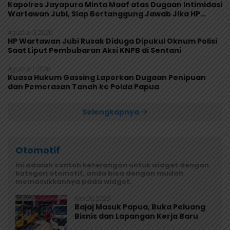
Kapolres Jayapura Minta Maaf atas Dugaan Intimidasi
Wartawan Jubi, Siap Bertanggung Jawab Jika HP
Rusak
Agustus 3, 2026
HP Wartawan Jubi Rusak Diduga Dipukul Oknum Polisi
Saat Liput Pembubaran Aksi KNPB di Sentani
Agustus 1, 2026
Kuasa Hukum Gassing Laporkan Dugaan Penipuan
dan Pemerasan Tanah ke Polda Papua
Selengkapnya
Otomotif
Ini adalah contoh keterangan untuk widget dengan
kategori otomotif, anda bisa dengan mudah
memasukkannya pada widget.
Mei 29, 2026
Bajaj Masuk Papua, Buka Peluang
Bisnis dan Lapangan Kerja Baru