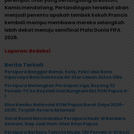
perempat final yang berlangsung di Boston,
Kamis mendatang. Pertandingan tersebut akan
menjadi penentu apakah tembok kokoh Prancis
kembali mampu membawa mereka selangkah
lebih dekat menuju semifinal Piala Dunia FIFA
2026.
Laporan: Redaksi
Berita Terkait
Persipura Bangga! Ramai, Kelly, Febri dan Reno
Dipercaya Bela Indonesia All-Star Lawan Aston Villa
Persipura Matangkan Persiapan Liga, Boyong 32
Pemain TC ke Boyolali Usai Bungkam Eks PON Papua 4-
1
Elisa Kambu Nahkodai KONI Papua Barat Daya 2026–
2030, Terpilih Secara Aklamasi
Gerai Resmi Merchandise Persipura Hadir di Bandara
Sentani, Siap Jadi Oleh-Oleh Khas Papua
Persipura Berburu Talenta Muda, 130 Pemain U-21 Ikuti