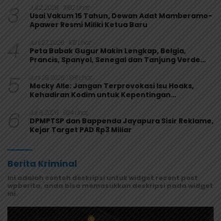
3
Juli 2, 2026
1062 Lihat
Usai Vakum 15 Tahun, Dewan Adat Mamberamo-
Apawer Resmi Miliki Ketua Baru
4
Juni 27, 2026
1011 Lihat
Peta Babak Gugur Makin Lengkap, Belgia,
Prancis, Spanyol, Senegal dan Tanjung Verde
Melaju
5
Juni 29, 2026
981 Lihat
Mecky Alle: Jangan Terprovokasi Isu Hoaks,
Kehadiran Kodim untuk Kepentingan
Masyarakat Mamberamo Raya
6
Juli 8, 2026
924 Lihat
DPMPTSP dan Bappenda Jayapura Sisir Reklame,
Kejar Target PAD Rp3 Miliar
Berita Kriminal
Ini adalah contoh deskripsi untuk widget recent post
wpberita, anda bisa memasukkan deskripsi pada widget
ini.