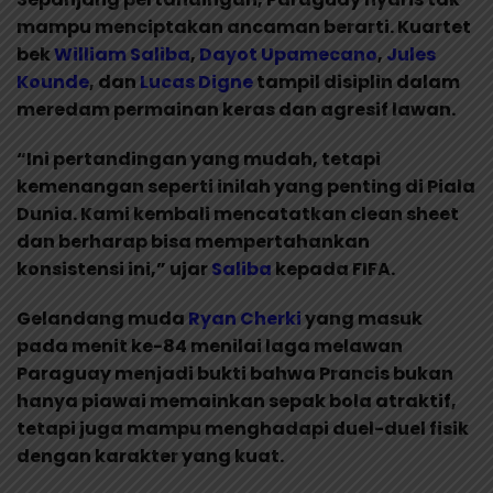
mampu menciptakan ancaman berarti. Kuartet
bek
William
Saliba
,
Dayot Upamecano
,
Jules
Kounde
, dan
Lucas
Digne
tampil disiplin dalam
meredam permainan keras dan agresif lawan.
“Ini pertandingan yang mudah, tetapi
kemenangan seperti inilah yang penting di Piala
Dunia. Kami kembali mencatatkan clean sheet
dan berharap bisa mempertahankan
konsistensi ini,” ujar
Saliba
kepada FIFA.
Gelandang muda
Ryan Cherki
yang masuk
pada menit ke-84 menilai laga melawan
Paraguay menjadi bukti bahwa Prancis bukan
hanya piawai memainkan sepak bola atraktif,
tetapi juga mampu menghadapi duel-duel fisik
dengan karakter yang kuat.