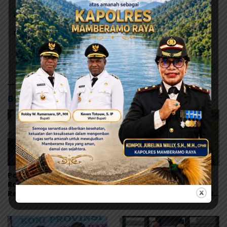
# 16 Besar
# Piala Dunia 2026
# Prancis Vs Paraguay
1-0
Baca Juga
Persipura Bangga!
Persipura Matangkan
Ramai, Kelly, Febri dan
Persiapan Liga, Boyong
Reno Dipercaya Bela
32 Pemain TC ke Boyolali
Indonesia All-Star Lawan
Usai Bungkam Eks PON
Aston Villa
Papua 4-1