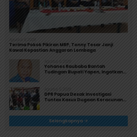
Agustus 6, 2026
Terima Pokok Pikiran MRP, Tonny Tesar Janji
Kawal Kepastian Anggaran Lembaga
Agustus 6, 2026
Yohanes Raubaba Bantah
Tudingan Bupati Yapen, Ingatkan
Pemimpin Fokus Urus Kepentingan
Rakyat
Agustus 5, 2026
DPR Papua Desak Investigasi
Tuntas Kasus Dugaan Keracunan
MBG di Jayapura
Selengkapnya