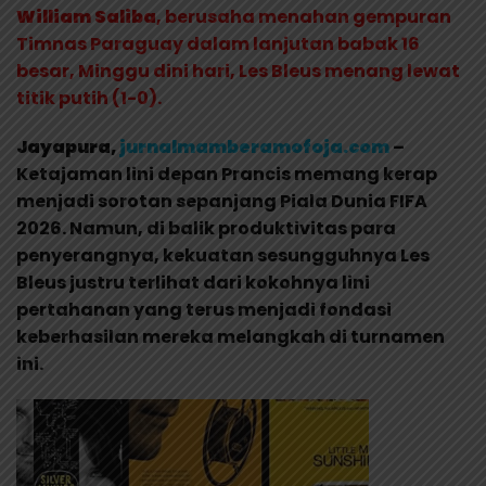
William
Saliba
, berusaha menahan gempuran
Timnas Paraguay dalam lanjutan babak 16
besar, Minggu dini hari, Les Bleus menang lewat
titik putih (1-0).
Jayapura,
jurnalmamberamofoja.com
–
Ketajaman lini depan Prancis memang kerap
menjadi sorotan sepanjang Piala Dunia FIFA
2026. Namun, di balik produktivitas para
penyerangnya, kekuatan sesungguhnya Les
Bleus justru terlihat dari kokohnya lini
pertahanan yang terus menjadi fondasi
keberhasilan mereka melangkah di turnamen
ini.