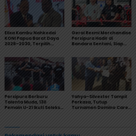
Elisa Kambu Nahkodai
Gerai Resmi Merchandise
KONI Papua Barat Daya
Persipura Hadir di
2026–2030, Terpilih
Bandara Sentani, Siap
Secara Aklamasi
Jadi Oleh-Oleh Khas
Papua
Persipura Berburu
Yahya–Silvester Tampil
Talenta Muda, 130
Perkasa, Tutup
Pemain U-21 Ikuti Seleksi
Turnamen Domino Carel
untuk Musim 2026/2027
Suebu dengan Gelar
Juara
Rekomendasi untuk kamu