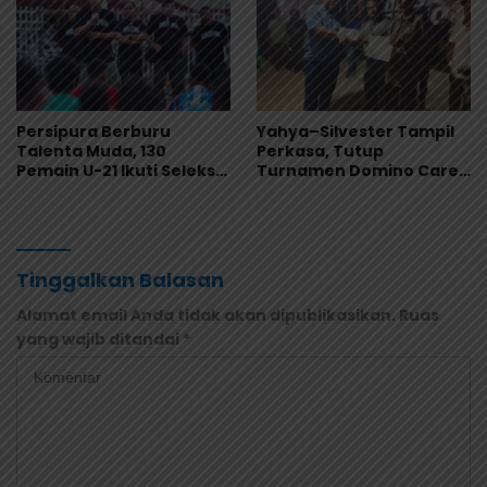
Persipura Berburu
Yahya–Silvester Tampil
Talenta Muda, 130
Perkasa, Tutup
Pemain U-21 Ikuti Seleksi
Turnamen Domino Carel
untuk Musim 2026/2027
Suebu dengan Gelar
Juara
Tinggalkan Balasan
Alamat email Anda tidak akan dipublikasikan.
Ruas
yang wajib ditandai
*