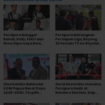
Persipura Bangga!
Persipura Matangkan
Ramai, Kelly, Febri dan
Persiapan Liga, Boyong
Reno Dipercaya Bela
32 Pemain TC ke Boyolali
Indonesia All-Star Lawan
Usai Bungkam Eks PON
Aston Villa
Papua 4-1
Elisa Kambu Nahkodai
Gerai Resmi Merchandise
KONI Papua Barat Daya
Persipura Hadir di
2026–2030, Terpilih
Bandara Sentani, Siap
Secara Aklamasi
Jadi Oleh-Oleh Khas
Papua