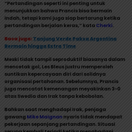
“Pertandingan seperti ini penting untuk
menunjukkan bahwa Prancis bisa bermain
indah, tetapi kami juga siap bertarung ketika
pertandingan berjalan keras,” kata
Cherki
.
Baca juga:
Tanjung Verde Paksa Argentina
Bermain hingga Extra Time
Meski tidak tampil seproduktif biasanya dalam
mencetak gol, Les Bleus justru memperoleh
suntikan kepercayaan diri dari solidnya
organisasi pertahanan. Sebelumnya, Prancis
juga mencatat kemenangan meyakinkan 3-0
atas Swedia dan Irak tanpa kebobolan.
Bahkan saat menghadapi Irak, penjaga
gawang
Mike Maignan
nyaris tidak mendapat
pekerjaan sepanjang pertandingan. Situasi
serupa kembali terjadi ketika menghadapi