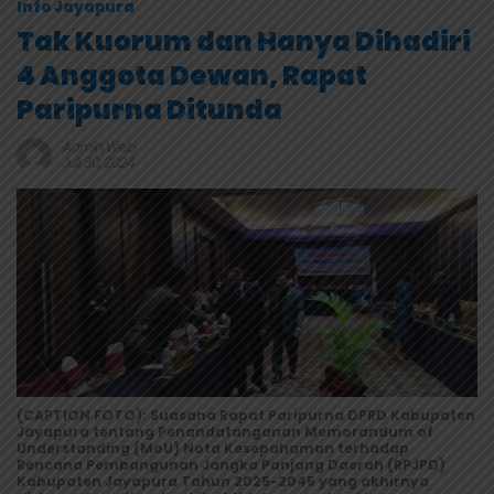
Info Jayapura
Tak Kuorum dan Hanya Dihadiri
4 Anggota Dewan, Rapat
Paripurna Ditunda
Admin Web
Juli 30, 2024
(CAPTION FOTO): Suasana Rapat Paripurna DPRD Kabupaten
Jayapura tentang Penandatanganan Memorandum of
Understanding (MoU) Nota Kesepahaman terhadap
Rencana Pembangunan Jangka Panjang Daerah (RPJPD)
Kabupaten Jayapura Tahun 2025-2045 yang akhirnya