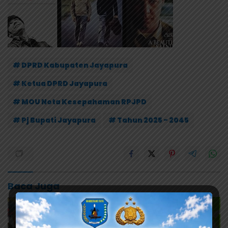
# DPRD Kabupaten Jayapura
# Ketua DPRD Jayapura
# MOU Nota Kesepahaman RPJPD
# Pj Bupati Jayapura
# Tahun 2025 - 2045
Baca Juga