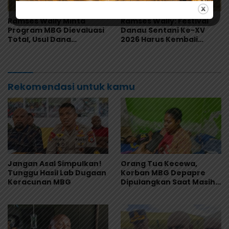
Ramses Wally Minta
Ramses Wally: Festival
Program MBG Dievaluasi
Danau Sentani Ke-XV
Total, Usul Dana
2026 Harus Kembali
Langsung Dikelola
Masuk Kalender Event
Sekolah
Nasional
Rekomendasi untuk kamu
Jangan Asal Simpulkan!
Orang Tua Kecewa,
Tunggu Hasil Lab Dugaan
Korban MBG Depapre
Keracunan MBG
Dipulangkan Saat Masih
Muntah dan Diare