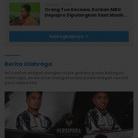
Agustus 7, 2026
Orang Tua Kecewa, Korban MBG
Depapre Dipulangkan Saat Masih
Muntah dan Diare
Selengkapnya
Berita Olahraga
Ini contoh widget dengan style gallery pada kategori
olahraga, anda bisa mengaturnya pada widget recent
post wpberita.