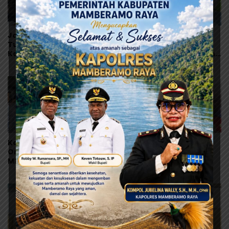
Jangan Asal Simpulkan!
Orang Tua Kecewa,
Tunggu Hasil Lab Dugaan
Korban MBG Depapre
Keracunan MBG
Dipulangkan Saat Masih
Muntah dan Diare
Korban Bertambah,
Yunus Wonda: Data
Orang Tua Murid Desak
Korban MBG Akan
MBG di Pesisir Tanah
Diumumkan Setelah
Merah Dihentikan
Observasi Tiga Hari