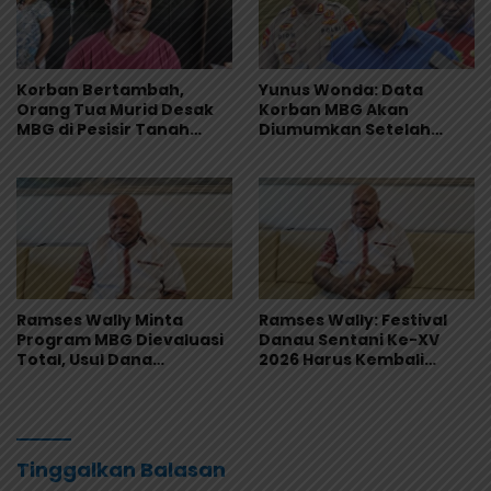
Korban Bertambah,
Yunus Wonda: Data
Orang Tua Murid Desak
Korban MBG Akan
MBG di Pesisir Tanah
Diumumkan Setelah
Merah Dihentikan
Observasi Tiga Hari
Ramses Wally Minta
Ramses Wally: Festival
Program MBG Dievaluasi
Danau Sentani Ke-XV
Total, Usul Dana
2026 Harus Kembali
Langsung Dikelola
Masuk Kalender Event
Sekolah
Nasional
Tinggalkan Balasan