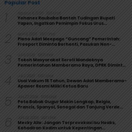
Popular Post
1
Agustus 6, 2026
1921 Lihat
Yohanes Raubaba Bantah Tudingan Bupati
Yapen, Ingatkan Pemimpin Fokus Urus
Kepentingan Rakyat
2
April 9, 2026
1367 Lihat
Pleno Adat Meepago “Guncang” Pemerintah:
Freeport Diminta Berhenti, Pasukan Non-
Organik Harus Ditarik
3
Juli 6, 2026
1257 Lihat
Tokoh Masyarakat Soroti Mandeknya
Pemerintahan Mamberamo Raya, DPRK Diminta
Perkuat Fungsi Pengawasan
4
Juli 2, 2026
1092 Lihat
Usai Vakum 15 Tahun, Dewan Adat Mamberamo-
Apawer Resmi Miliki Ketua Baru
5
Juni 27, 2026
1039 Lihat
Peta Babak Gugur Makin Lengkap, Belgia,
Prancis, Spanyol, Senegal dan Tanjung Verde
Melaju
6
Juni 29, 2026
997 Lihat
Mecky Alle: Jangan Terprovokasi Isu Hoaks,
Kehadiran Kodim untuk Kepentingan