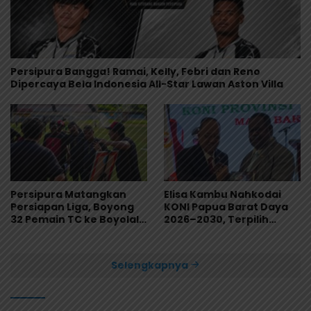
Persipura Bangga! Ramai, Kelly, Febri dan Reno
Dipercaya Bela Indonesia All-Star Lawan Aston Villa
Persipura Matangkan
Elisa Kambu Nahkodai
Persiapan Liga, Boyong
KONI Papua Barat Daya
32 Pemain TC ke Boyolali
2026–2030, Terpilih
Usai Bungkam Eks PON
Secara Aklamasi
Papua 4-1
Selengkapnya