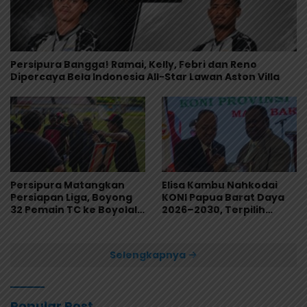
Persipura Bangga! Ramai, Kelly, Febri dan Reno
Dipercaya Bela Indonesia All-Star Lawan Aston Villa
Persipura Matangkan
Elisa Kambu Nahkodai
Persiapan Liga, Boyong
KONI Papua Barat Daya
32 Pemain TC ke Boyolali
2026–2030, Terpilih
Usai Bungkam Eks PON
Secara Aklamasi
Papua 4-1
Selengkapnya
Popular Post