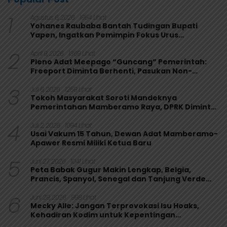
1
Agustus 6, 2026
1954 Lihat
Yohanes Raubaba Bantah Tudingan Bupati
Yapen, Ingatkan Pemimpin Fokus Urus
Kepentingan Rakyat
2
April 9, 2026
1369 Lihat
Pleno Adat Meepago “Guncang” Pemerintah:
Freeport Diminta Berhenti, Pasukan Non-
Organik Harus Ditarik
3
Juli 6, 2026
1259 Lihat
Tokoh Masyarakat Soroti Mandeknya
Pemerintahan Mamberamo Raya, DPRK Diminta
Perkuat Fungsi Pengawasan
4
Juli 2, 2026
1094 Lihat
Usai Vakum 15 Tahun, Dewan Adat Mamberamo-
Apawer Resmi Miliki Ketua Baru
5
Juni 27, 2026
1041 Lihat
Peta Babak Gugur Makin Lengkap, Belgia,
Prancis, Spanyol, Senegal dan Tanjung Verde
Melaju
6
Juni 29, 2026
998 Lihat
Mecky Alle: Jangan Terprovokasi Isu Hoaks,
Kehadiran Kodim untuk Kepentingan
Masyarakat Mamberamo Raya