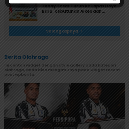
Agustus 8, 2026
Tonny Tesar Turun ke Lapas Doyo
Baru, Kebutuhan Alkes dan
Keamanan Jadi Sorotan
Selengkapnya
Berita Olahraga
Ini contoh widget dengan style gallery pada kategori
olahraga, anda bisa mengaturnya pada widget recent
post wpberita.