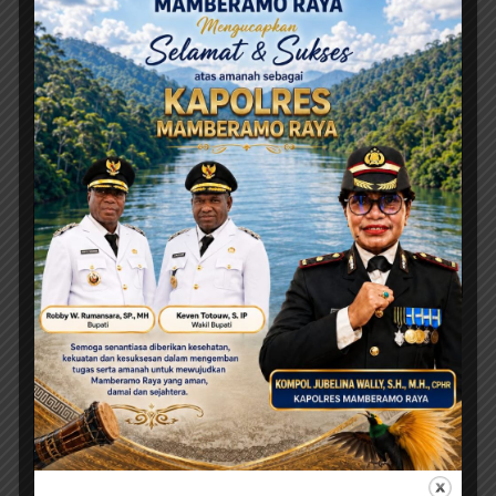
Ini adalah contoh judul deskripsi yang bisa anda isi
dan sesuaikan pada widget
Agustus 8, 2026
Enam Tahun Sertifikat Tak Kunjung Diserahkan,
Kuasa Hukum Satriyani Siap Laporkan Dugaan
Mafia Tanah ke Polda Papua
Agustus 8, 2026
Jangan Asal Simpulkan! Tunggu
Hasil Lab Dugaan Keracunan MBG