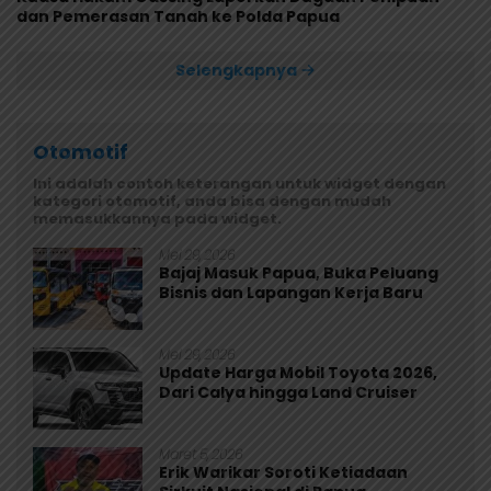
dan Pemerasan Tanah ke Polda Papua
Selengkapnya
Otomotif
Ini adalah contoh keterangan untuk widget dengan
kategori otomotif, anda bisa dengan mudah
memasukkannya pada widget.
Mei 29, 2026
Bajaj Masuk Papua, Buka Peluang
Bisnis dan Lapangan Kerja Baru
Mei 29, 2026
Update Harga Mobil Toyota 2026,
Dari Calya hingga Land Cruiser
Maret 5, 2026
Erik Warikar Soroti Ketiadaan