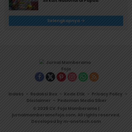
Sirkuit Nasional di Papua
Selengkapnya
Indeks
Redaksi Box
Kode Etik
Privacy Policy
Disclaimer
Pedoman Media Siber
© 2026 CV. Foja Mamberamo |
jurnalmamberamofoja.com. All rights reserved.
Developed by m-onetech.com