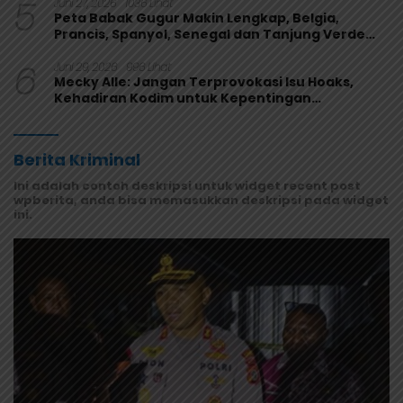
5
Juni 27, 2026
1036 Lihat
Peta Babak Gugur Makin Lengkap, Belgia,
Prancis, Spanyol, Senegal dan Tanjung Verde
Melaju
6
Juni 29, 2026
996 Lihat
Mecky Alle: Jangan Terprovokasi Isu Hoaks,
Kehadiran Kodim untuk Kepentingan
Masyarakat Mamberamo Raya
Berita Kriminal
Ini adalah contoh deskripsi untuk widget recent post
wpberita, anda bisa memasukkan deskripsi pada widget
ini.