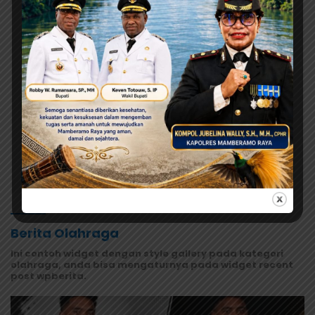
Keracunan MBG
Agustus 8, 2026
Tonny Tesar Turun ke Lapas Doyo
Baru, Kebutuhan Alkes dan
Keamanan Jadi Sorotan
Agustus 7, 2026
Orang Tua Kecewa, Korban MBG
Depapre Dipulangkan Saat Masih
Muntah dan Diare
Selengkapnya
Berita Olahraga
Ini contoh widget dengan style gallery pada kategori
olahraga, anda bisa mengaturnya pada widget recent
post wpberita.