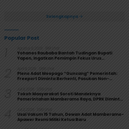
Usai Bungkam Eks PON
Secara Aklamasi
Papua 4-1
Selengkapnya
Popular Post
1
Agustus 6, 2026
1891 Lihat
Yohanes Raubaba Bantah Tudingan Bupati
Yapen, Ingatkan Pemimpin Fokus Urus
Kepentingan Rakyat
2
April 9, 2026
1366 Lihat
Pleno Adat Meepago “Guncang” Pemerintah:
Freeport Diminta Berhenti, Pasukan Non-
Organik Harus Ditarik
3
Juli 6, 2026
1256 Lihat
Tokoh Masyarakat Soroti Mandeknya
Pemerintahan Mamberamo Raya, DPRK Diminta
Perkuat Fungsi Pengawasan
4
Juli 2, 2026
1090 Lihat
Usai Vakum 15 Tahun, Dewan Adat Mamberamo-
Apawer Resmi Miliki Ketua Baru