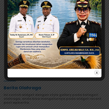
Agustus 8, 2026
Tonny Tesar Turun ke Lapas Doyo Baru,
Kebutuhan Alkes dan Keamanan Jadi Sorotan
Agustus 7, 2026
Orang Tua Kecewa, Korban MBG
Depapre Dipulangkan Saat Masih
Muntah dan Diare
Agustus 7, 2026
MRP Tegaskan Dukungan Papua
Utara: “Ini Soal Keadilan bagi
Saireri”
Selengkapnya
Berita Olahraga
Ini contoh widget dengan style gallery pada kategori
olahraga, anda bisa mengaturnya pada widget recent
post wpberita.