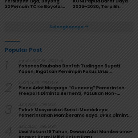
Persiapan Liga, Boyong
KONI Papua Barat Daya
32 Pemain TC ke Boyolali
2026–2030, Terpilih
Usai Bungkam Eks PON
Secara Aklamasi
Papua 4-1
Selengkapnya
Popular Post
1
Agustus 6, 2026
1871 Lihat
Yohanes Raubaba Bantah Tudingan Bupati
Yapen, Ingatkan Pemimpin Fokus Urus
Kepentingan Rakyat
2
April 9, 2026
1364 Lihat
Pleno Adat Meepago “Guncang” Pemerintah:
Freeport Diminta Berhenti, Pasukan Non-
Organik Harus Ditarik
3
Juli 6, 2026
1256 Lihat
Tokoh Masyarakat Soroti Mandeknya
Pemerintahan Mamberamo Raya, DPRK Diminta
Perkuat Fungsi Pengawasan
4
Juli 2, 2026
1085 Lihat
Usai Vakum 15 Tahun, Dewan Adat Mamberamo-
Apawer Resmi Miliki Ketua Baru