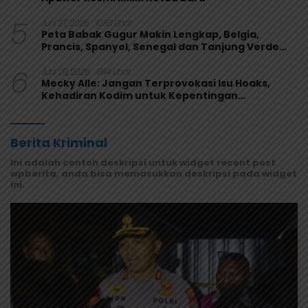
5
Juni 27, 2026
1036 Lihat
Peta Babak Gugur Makin Lengkap, Belgia,
Prancis, Spanyol, Senegal dan Tanjung Verde
Melaju
6
Juni 29, 2026
994 Lihat
Mecky Alle: Jangan Terprovokasi Isu Hoaks,
Kehadiran Kodim untuk Kepentingan
Masyarakat Mamberamo Raya
Berita Kriminal
Ini adalah contoh deskripsi untuk widget recent post
wpberita, anda bisa memasukkan deskripsi pada widget
ini.