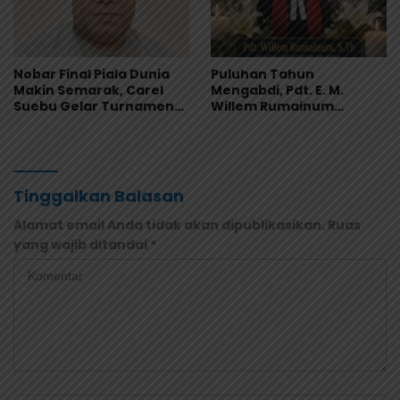
Nobar Final Piala Dunia
Puluhan Tahun
Makin Semarak, Carel
Mengabdi, Pdt. E. M.
Suebu Gelar Turnamen
Willem Rumainum
Domino Gratis di Pantai
Tinggalkan Warisan Iman
Howe
dan Keteladanan
Tinggalkan Balasan
Alamat email Anda tidak akan dipublikasikan.
Ruas
yang wajib ditandai
*