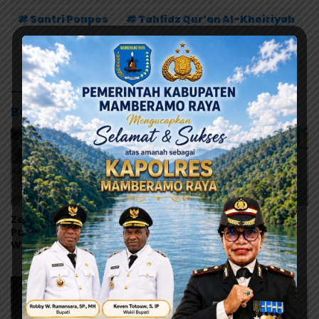
# Santri Ponpes
# Tahfidz Qur’an Al-Khoiriyah
Baca Juga
Zet Saalino Nahkodai IKT
Peringati Hari Anak
Papua 2026–2031, Ajak
Nasional, BKOW Papua
Warga Toraja Bersatu
Ajak Semua Pihak
dan Siapkan LBH IKT
Lindungi dan Wujudkan
Masa Depan Anak Papua