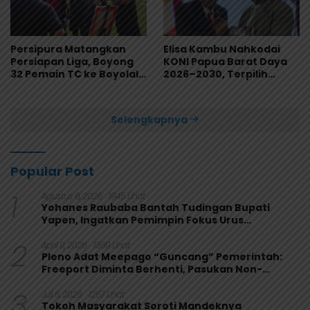
Persipura Matangkan
Elisa Kambu Nahkodai
Persiapan Liga, Boyong
KONI Papua Barat Daya
32 Pemain TC ke Boyolali
2026–2030, Terpilih
Usai Bungkam Eks PON
Secara Aklamasi
Papua 4-1
Selengkapnya
Popular Post
1
Agustus 6, 2026
1945 Lihat
Yohanes Raubaba Bantah Tudingan Bupati
Yapen, Ingatkan Pemimpin Fokus Urus
Kepentingan Rakyat
2
April 9, 2026
1369 Lihat
Pleno Adat Meepago “Guncang” Pemerintah:
Freeport Diminta Berhenti, Pasukan Non-
Organik Harus Ditarik
3
Juli 6, 2026
1257 Lihat
Tokoh Masyarakat Soroti Mandeknya