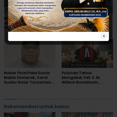
Mantan Wali Kota
AKBP Zeth Saalino Resmi
Jayapura dan Tokoh
Maju Calon Ketua IKT
Persipura Menase
Papua, Usung Semangat
Roberth Kambu
Kebersamaan
Meninggal Dunia
Nobar Final Piala Dunia
Puluhan Tahun
Makin Semarak, Carel
Mengabdi, Pdt. E. M.
Suebu Gelar Turnamen
Willem Rumainum
Domino Gratis di Pantai
Tinggalkan Warisan Iman
Howe
dan Keteladanan
Rekomendasi untuk kamu