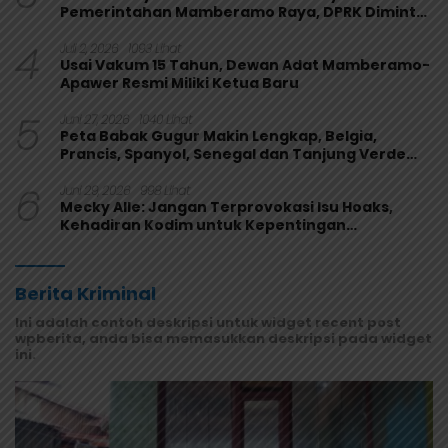
Pemerintahan Mamberamo Raya, DPRK Diminta
Perkuat Fungsi Pengawasan
4
Juli 2, 2026
1093 Lihat
Usai Vakum 15 Tahun, Dewan Adat Mamberamo-
Apawer Resmi Miliki Ketua Baru
5
Juni 27, 2026
1040 Lihat
Peta Babak Gugur Makin Lengkap, Belgia,
Prancis, Spanyol, Senegal dan Tanjung Verde
Melaju
6
Juni 29, 2026
998 Lihat
Mecky Alle: Jangan Terprovokasi Isu Hoaks,
Kehadiran Kodim untuk Kepentingan
Masyarakat Mamberamo Raya
Berita Kriminal
Ini adalah contoh deskripsi untuk widget recent post
wpberita, anda bisa memasukkan deskripsi pada widget
ini.