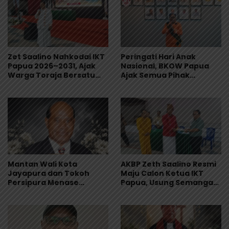
Zet Saalino Nahkodai IKT
Peringati Hari Anak
Papua 2026–2031, Ajak
Nasional, BKOW Papua
Warga Toraja Bersatu
Ajak Semua Pihak
dan Siapkan LBH IKT
Lindungi dan Wujudkan
Masa Depan Anak Papua
Mantan Wali Kota
AKBP Zeth Saalino Resmi
Jayapura dan Tokoh
Maju Calon Ketua IKT
Persipura Menase
Papua, Usung Semangat
Roberth Kambu
Kebersamaan
Meninggal Dunia