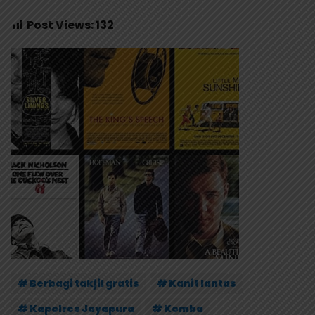
Post Views:
132
# Berbagi takjil gratis
# Kanit lantas
# Kapolres Jayapura
# Komba