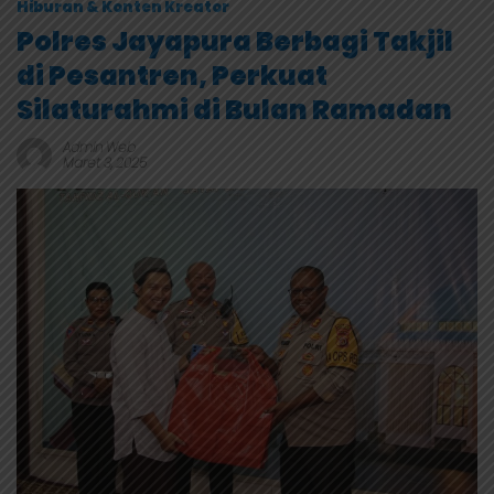
Hiburan & Konten Kreator
Polres Jayapura Berbagi Takjil
di Pesantren, Perkuat
Silaturahmi di Bulan Ramadan
Admin Web
Maret 3, 2025