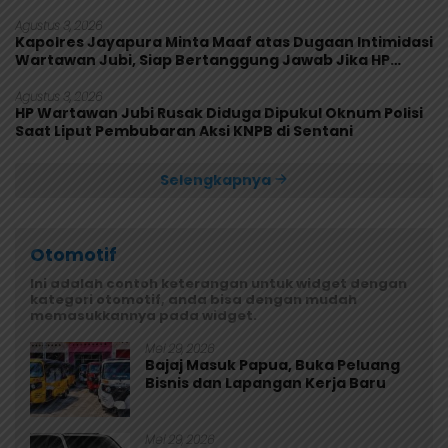
Agustus 3, 2026
Kapolres Jayapura Minta Maaf atas Dugaan Intimidasi
Wartawan Jubi, Siap Bertanggung Jawab Jika HP
Rusak
Agustus 3, 2026
HP Wartawan Jubi Rusak Diduga Dipukul Oknum Polisi
Saat Liput Pembubaran Aksi KNPB di Sentani
Selengkapnya
Otomotif
Ini adalah contoh keterangan untuk widget dengan
kategori otomotif, anda bisa dengan mudah
memasukkannya pada widget.
Mei 29, 2026
Bajaj Masuk Papua, Buka Peluang
Bisnis dan Lapangan Kerja Baru
Mei 29, 2026