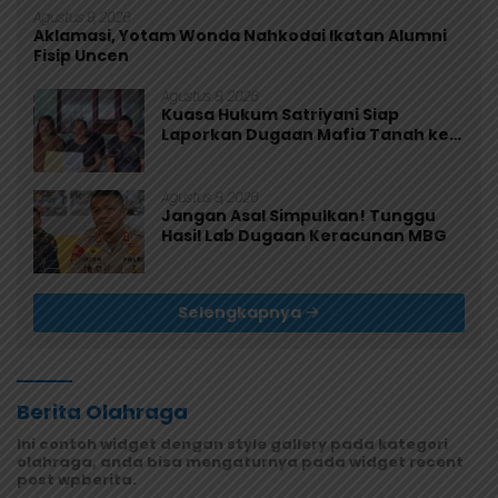
Agustus 9, 2026
Aklamasi, Yotam Wonda Nahkodai Ikatan Alumni
Fisip Uncen
Agustus 8, 2026
Kuasa Hukum Satriyani Siap
Laporkan Dugaan Mafia Tanah ke
Polda Papua
Agustus 8, 2026
Jangan Asal Simpulkan! Tunggu
Hasil Lab Dugaan Keracunan MBG
Selengkapnya
Berita Olahraga
Ini contoh widget dengan style gallery pada kategori
olahraga, anda bisa mengaturnya pada widget recent
post wpberita.