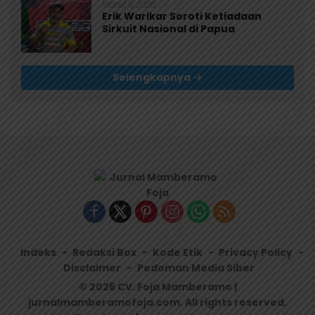
Maret 5, 2026
Erik Warikar Soroti Ketiadaan
Sirkuit Nasional di Papua
Selengkapnya
Indeks
Redaksi Box
Kode Etik
Privacy Policy
Disclaimer
Pedoman Media Siber
© 2026 CV. Foja Mamberamo |
jurnalmamberamofoja.com. All rights reserved.