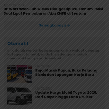
Rusak
Agustus 3, 2026
HP Wartawan Jubi Rusak Diduga Dipukul Oknum Polisi
Saat Liput Pembubaran Aksi KNPB di Sentani
Selengkapnya
Otomotif
Ini adalah contoh keterangan untuk widget dengan
kategori otomotif, anda bisa dengan mudah
memasukkannya pada widget.
Mei 29, 2026
Bajaj Masuk Papua, Buka Peluang
Bisnis dan Lapangan Kerja Baru
Mei 29, 2026
Update Harga Mobil Toyota 2026,
Dari Calya hingga Land Cruiser