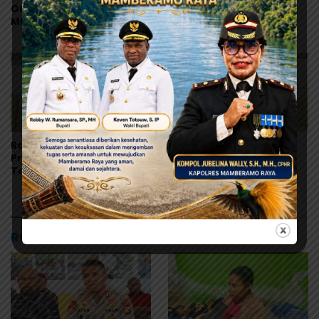
Orang Tua Murid Desak
Korban MBG Akan
MBG di Pesisir Tanah
Diumumkan Setelah
Merah Dihentikan
Observasi Tiga Hari
Ramses Wally Minta
Ramses Wally: Festival
Program MBG Dievaluasi
Danau Sentani Ke-XV
Total, Usul Dana
2026 Harus Kembali
Langsung Dikelola
Masuk Kalender Event
Sekolah
Nasional
Rekomendasi untuk kamu