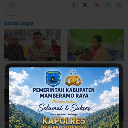
Baca Juga
Jangan Asal Simpulkan!
Orang Tua Kecewa,
Tunggu Hasil Lab Dugaan
Korban MBG Depapre
Keracunan MBG
Dipulangkan Saat Masih
Muntah dan Diare
Korban Bertambah,
Yunus Wonda: Data