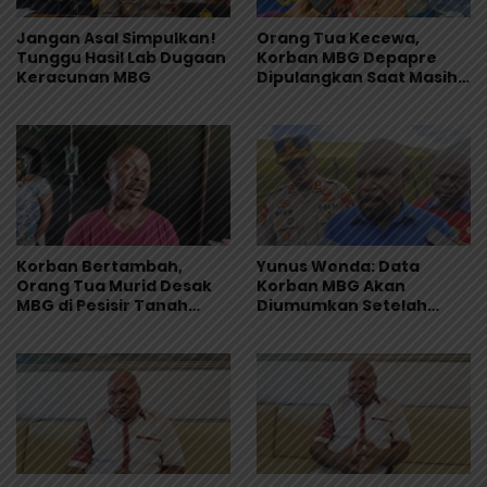
Jangan Asal Simpulkan!
Orang Tua Kecewa,
Tunggu Hasil Lab Dugaan
Korban MBG Depapre
Keracunan MBG
Dipulangkan Saat Masih
Muntah dan Diare
Korban Bertambah,
Yunus Wonda: Data
Orang Tua Murid Desak
Korban MBG Akan
MBG di Pesisir Tanah
Diumumkan Setelah
Merah Dihentikan
Observasi Tiga Hari