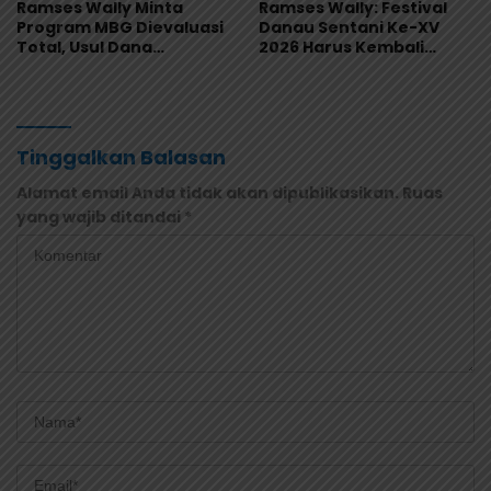
Ramses Wally Minta
Ramses Wally: Festival
Program MBG Dievaluasi
Danau Sentani Ke-XV
Total, Usul Dana
2026 Harus Kembali
Langsung Dikelola
Masuk Kalender Event
Sekolah
Nasional
Tinggalkan Balasan
Alamat email Anda tidak akan dipublikasikan.
Ruas
yang wajib ditandai
*