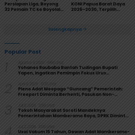
Persiapan Liga, Boyong
KONI Papua Barat Daya
32 Pemain TC ke Boyolali
2026–2030, Terpilih
Usai Bungkam Eks PON
Secara Aklamasi
Papua 4-1
Selengkapnya
Popular Post
1
Agustus 6, 2026
1966 Lihat
Yohanes Raubaba Bantah Tudingan Bupati
Yapen, Ingatkan Pemimpin Fokus Urus
Kepentingan Rakyat
2
April 9, 2026
1370 Lihat
Pleno Adat Meepago “Guncang” Pemerintah:
Freeport Diminta Berhenti, Pasukan Non-
Organik Harus Ditarik
3
Juli 6, 2026
1259 Lihat
Tokoh Masyarakat Soroti Mandeknya
Pemerintahan Mamberamo Raya, DPRK Diminta
Perkuat Fungsi Pengawasan
4
Juli 2, 2026
1095 Lihat
Usai Vakum 15 Tahun, Dewan Adat Mamberamo-