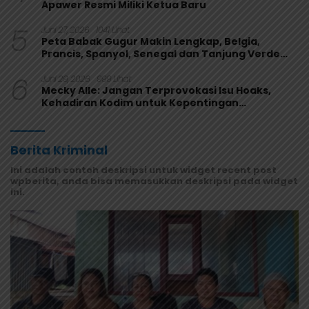
Apawer Resmi Miliki Ketua Baru
5
Juni 27, 2026
1041 Lihat
Peta Babak Gugur Makin Lengkap, Belgia,
Prancis, Spanyol, Senegal dan Tanjung Verde
Melaju
6
Juni 29, 2026
999 Lihat
Mecky Alle: Jangan Terprovokasi Isu Hoaks,
Kehadiran Kodim untuk Kepentingan
Masyarakat Mamberamo Raya
Berita Kriminal
Ini adalah contoh deskripsi untuk widget recent post
wpberita, anda bisa memasukkan deskripsi pada widget
ini.