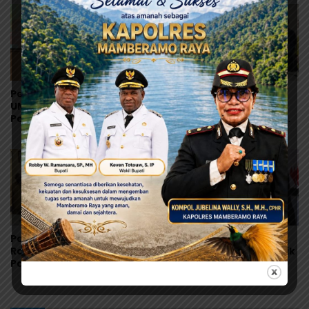
Pemkab Jayapura Genjot
Robby Rumansara:
UMKM Naik Kelas, 100
Digitalisasi Keuangan
Pelaku Usaha Pangan
Jadi Kunci Percepatan
Dibekali Standar
Pembangunan
Keamanan Produk
Mamberamo Raya
Pemkab Mamberamo
Perkuat Program
Raya Gandeng Bank
Nasional, Prabowo Lantik
Papua, Percepat
Kepala BGN dan
Digitalisasi Pengelolaan
Pimpinan Universitas
Keuangan Daerah
Republik Indonesia