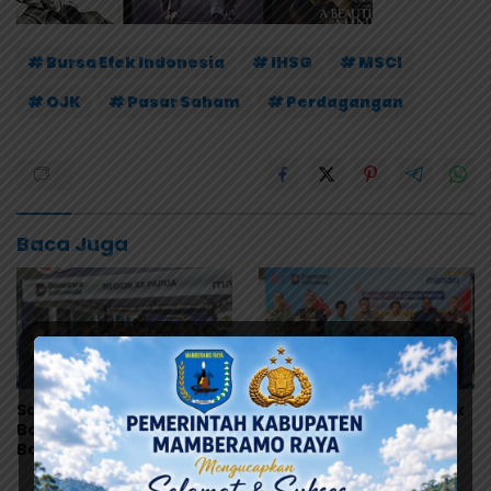
# Bursa Efek Indonesia
# IHSG
# MSCI
# OJK
# Pasar Saham
# Perdagangan
Baca Juga
Sambut HUT RI dan HUT
Sambut HUT ke-28, Bank
Bank Mandiri, Region XII
Mandiri Region XII Gelar
Bagikan 280 Paket
Donor Darah Libatkan
Makanan Lewat Program
280 Pendonor di
Livin’ Berbagi Rp1
Jayapura