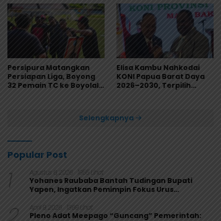
Persipura Matangkan
Elisa Kambu Nahkodai
Persiapan Liga, Boyong
KONI Papua Barat Daya
32 Pemain TC ke Boyolali
2026–2030, Terpilih
Usai Bungkam Eks PON
Secara Aklamasi
Papua 4-1
Selengkapnya
Popular Post
1
Agustus 6, 2026
1955 Lihat
Yohanes Raubaba Bantah Tudingan Bupati
Yapen, Ingatkan Pemimpin Fokus Urus
Kepentingan Rakyat
2
April 9, 2026
1369 Lihat
Pleno Adat Meepago “Guncang” Pemerintah: