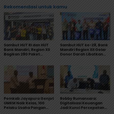
Rekomendasi untuk kamu
Sambut HUT RI dan HUT
Sambut HUT ke-28, Bank
Bank Mandiri, Region XII
Mandiri Region XII Gelar
Bagikan 280 Paket
Donor Darah Libatkan
Makanan Lewat Program
280 Pendonor di
Livin’ Berbagi Rp1
Jayapura
Pemkab Jayapura Genjot
Robby Rumansara:
UMKM Naik Kelas, 100
Digitalisasi Keuangan
Pelaku Usaha Pangan
Jadi Kunci Percepatan
Dibekali Standar
Pembangunan