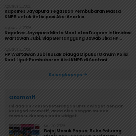
Agustus 3, 2026
Kapolres Jayapura Tegaskan Pembubaran Massa
KNPB untuk Antisipasi Aksi Anarkis
Agustus 3, 2026
Kapolres Jayapura Minta Maaf atas Dugaan Intimidasi
Wartawan Jubi, Siap Bertanggung Jawab Jika HP
Rusak
Agustus 3, 2026
HP Wartawan Jubi Rusak Diduga Dipukul Oknum Polisi
Saat Liput Pembubaran Aksi KNPB di Sentani
Selengkapnya
Otomotif
Ini adalah contoh keterangan untuk widget dengan
kategori otomotif, anda bisa dengan mudah
memasukkannya pada widget.
Mei 29, 2026
Bajaj Masuk Papua, Buka Peluang