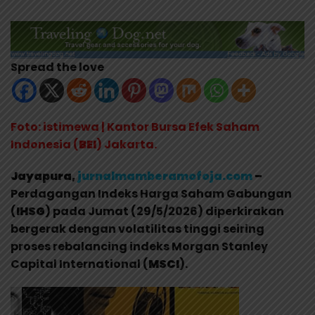
Spread the love
Foto: istimewa | Kantor Bursa Efek Saham
Indonesia (
BEI
) Jakarta.
Jayapura,
jurnalmamberamofoja.com
–
Perdagangan Indeks Harga Saham Gabungan
(
IHSG
) pada Jumat (29/5/2026) diperkirakan
bergerak dengan volatilitas tinggi seiring
proses rebalancing indeks Morgan Stanley
Capital International (
MSCI
).