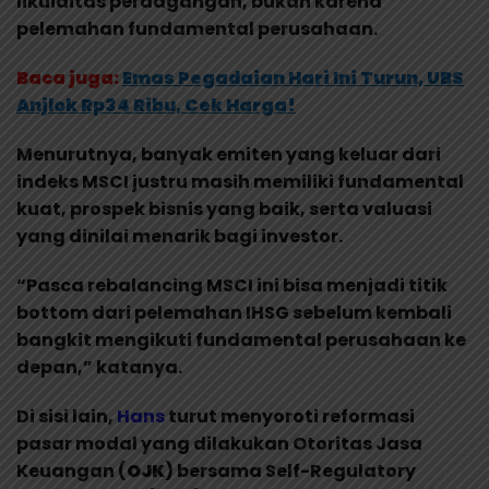
likuiditas perdagangan, bukan karena
pelemahan fundamental perusahaan.
Baca juga:
Emas Pegadaian Hari Ini Turun, UBS
Anjlok Rp34 Ribu, Cek Harga!
Menurutnya, banyak emiten yang keluar dari
indeks MSCI justru masih memiliki fundamental
kuat, prospek bisnis yang baik, serta valuasi
yang dinilai menarik bagi investor.
“Pasca rebalancing MSCI ini bisa menjadi titik
bottom dari pelemahan IHSG sebelum kembali
bangkit mengikuti fundamental perusahaan ke
depan,” katanya.
Di sisi lain,
Hans
turut menyoroti reformasi
pasar modal yang dilakukan Otoritas Jasa
Keuangan (
OJK
) bersama Self-Regulatory