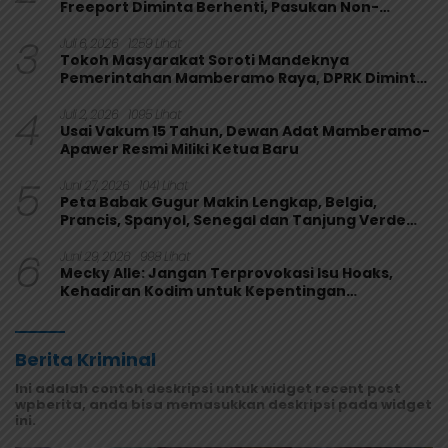
Freeport Diminta Berhenti, Pasukan Non-
Organik Harus Ditarik
3
Juli 6, 2026
1259 Lihat
Tokoh Masyarakat Soroti Mandeknya
Pemerintahan Mamberamo Raya, DPRK Diminta
Perkuat Fungsi Pengawasan
4
Juli 2, 2026
1095 Lihat
Usai Vakum 15 Tahun, Dewan Adat Mamberamo-
Apawer Resmi Miliki Ketua Baru
5
Juni 27, 2026
1041 Lihat
Peta Babak Gugur Makin Lengkap, Belgia,
Prancis, Spanyol, Senegal dan Tanjung Verde
Melaju
6
Juni 29, 2026
998 Lihat
Mecky Alle: Jangan Terprovokasi Isu Hoaks,
Kehadiran Kodim untuk Kepentingan
Masyarakat Mamberamo Raya
Berita Kriminal
Ini adalah contoh deskripsi untuk widget recent post
wpberita, anda bisa memasukkan deskripsi pada widget
ini.