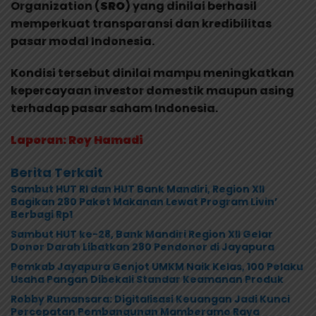
Organization (
SRO
) yang dinilai berhasil
memperkuat transparansi dan kredibilitas
pasar modal Indonesia.
Kondisi tersebut dinilai mampu meningkatkan
kepercayaan investor domestik maupun asing
terhadap pasar saham Indonesia.
Laporan: Roy Hamadi
Berita Terkait
Sambut HUT RI dan HUT Bank Mandiri, Region XII
Bagikan 280 Paket Makanan Lewat Program Livin’
Berbagi Rp1
Sambut HUT ke-28, Bank Mandiri Region XII Gelar
Donor Darah Libatkan 280 Pendonor di Jayapura
Pemkab Jayapura Genjot UMKM Naik Kelas, 100 Pelaku
Usaha Pangan Dibekali Standar Keamanan Produk
Robby Rumansara: Digitalisasi Keuangan Jadi Kunci
Percepatan Pembangunan Mamberamo Raya