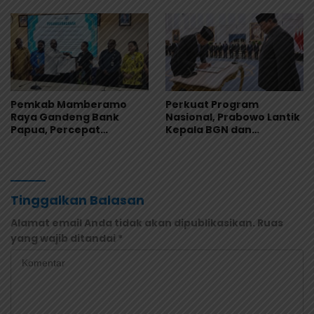
Keamanan Produk
Mamberamo Raya
Pemkab Mamberamo
Perkuat Program
Raya Gandeng Bank
Nasional, Prabowo Lantik
Papua, Percepat
Kepala BGN dan
Digitalisasi Pengelolaan
Pimpinan Universitas
Keuangan Daerah
Republik Indonesia
Tinggalkan Balasan
Alamat email Anda tidak akan dipublikasikan.
Ruas
yang wajib ditandai
*