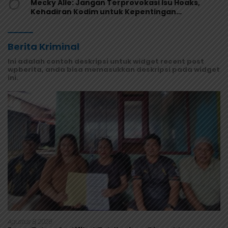
6
Mecky Alle: Jangan Terprovokasi Isu Hoaks,
Kehadiran Kodim untuk Kepentingan
Masyarakat Mamberamo Raya
Berita Kriminal
Ini adalah contoh deskripsi untuk widget recent post
wpberita, anda bisa memasukkan deskripsi pada widget
ini.
Agustus 8, 2026