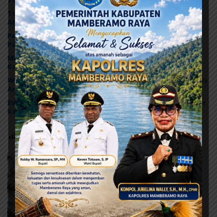
Tanah ke Polda Papua
Tonny Tesar Turun ke Lapas Doyo Baru, Kebutuhan
Alkes dan Keamanan Jadi Sorotan
Pelukan dan Air Mata di Biak, Dualisme Dewan Adat
Papua Berakhir
MRP Tegaskan Dukungan Papua Utara: “Ini Soal
Keadilan bagi Saireri”
Warisan Leluhur Pulang ke Papua, Ribuan Artefak dari
Amerika Diserahkan ke Museum Uncen
Evaluasi Total MBG di Jayapura, Pemerintah Pastikan
Keamanan dan Kualitas Makanan
Post Views:
114