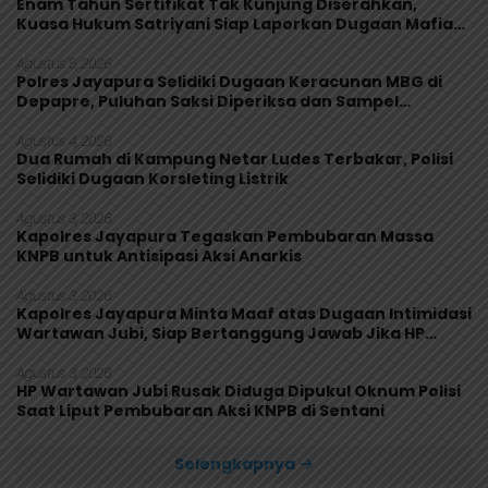
Enam Tahun Sertifikat Tak Kunjung Diserahkan,
Kuasa Hukum Satriyani Siap Laporkan Dugaan Mafia
Tanah ke Polda Papua
Agustus 5, 2026
Polres Jayapura Selidiki Dugaan Keracunan MBG di
Depapre, Puluhan Saksi Diperiksa dan Sampel
Makanan Diuji
Agustus 4, 2026
Dua Rumah di Kampung Netar Ludes Terbakar, Polisi
Selidiki Dugaan Korsleting Listrik
Agustus 3, 2026
Kapolres Jayapura Tegaskan Pembubaran Massa
KNPB untuk Antisipasi Aksi Anarkis
Agustus 3, 2026
Kapolres Jayapura Minta Maaf atas Dugaan Intimidasi
Wartawan Jubi, Siap Bertanggung Jawab Jika HP
Rusak
Agustus 3, 2026
HP Wartawan Jubi Rusak Diduga Dipukul Oknum Polisi
Saat Liput Pembubaran Aksi KNPB di Sentani
Selengkapnya