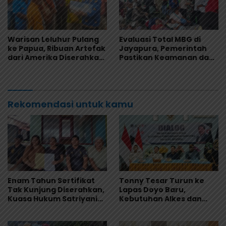
Warisan Leluhur Pulang
Evaluasi Total MBG di
ke Papua, Ribuan Artefak
Jayapura, Pemerintah
dari Amerika Diserahkan
Pastikan Keamanan dan
ke Museum Uncen
Kualitas Makanan
Rekomendasi untuk kamu
Enam Tahun Sertifikat
Tonny Tesar Turun ke
Tak Kunjung Diserahkan,
Lapas Doyo Baru,
Kuasa Hukum Satriyani
Kebutuhan Alkes dan
Siap Laporkan Dugaan
Keamanan Jadi Sorotan
Mafia Tanah ke Polda
Papua