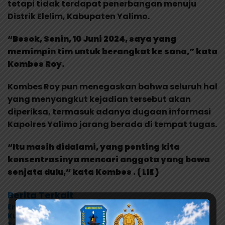
tetapi tidak terdapat penerbangan menuju
Distrik Elelim, Kabupaten Yalimo.
“Besok, Senin, 10 Juni 2024, saya yang
memimpin tim untuk berangkat ke sana,” kata
Kombes Roy.
Kombes Roy pun menegaskan bahwa seluruh hal
yang menyangkut kejadian tersebut akan
diperiksa, termasuk adanya dugaan informasi
Kapolres Yalimo jarang berada di tempat tugas.
“Itu masih didalami, yang penting kita
konsentrasinya mencari anggota yang bawa
senjata dulu,” kata Kombes . ( LIE )
Berita Terkait
Enam Tahun Sertifikat Tak Kunjung Diserahkan,
Kuasa Hukum Satriyani Siap Laporkan Dugaan Mafia