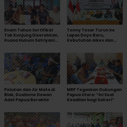
Enam Tahun Sertifikat
Tonny Tesar Turun ke
Tak Kunjung Diserahkan,
Lapas Doyo Baru,
Kuasa Hukum Satriyani
Kebutuhan Alkes dan
Siap Laporkan Dugaan
Keamanan Jadi Sorotan
Mafia Tanah ke Polda
Papua
Pelukan dan Air Mata di
MRP Tegaskan Dukungan
Biak, Dualisme Dewan
Papua Utara: “Ini Soal
Adat Papua Berakhir
Keadilan bagi Saireri”