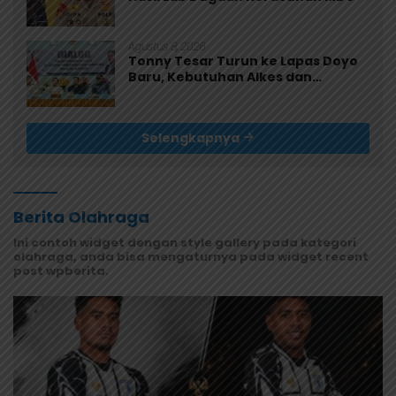
Agustus 8, 2026
Tonny Tesar Turun ke Lapas Doyo
Baru, Kebutuhan Alkes dan
Keamanan Jadi Sorotan
Selengkapnya
Berita Olahraga
Ini contoh widget dengan style gallery pada kategori
olahraga, anda bisa mengaturnya pada widget recent
post wpberita.