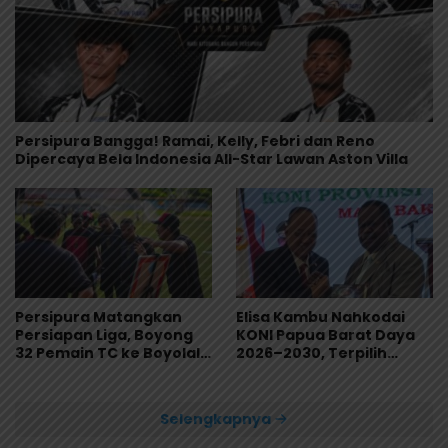
Persipura Bangga! Ramai, Kelly, Febri dan Reno
Dipercaya Bela Indonesia All-Star Lawan Aston Villa
Persipura Matangkan
Elisa Kambu Nahkodai
Persiapan Liga, Boyong
KONI Papua Barat Daya
32 Pemain TC ke Boyolali
2026–2030, Terpilih
Usai Bungkam Eks PON
Secara Aklamasi
Papua 4-1
Selengkapnya