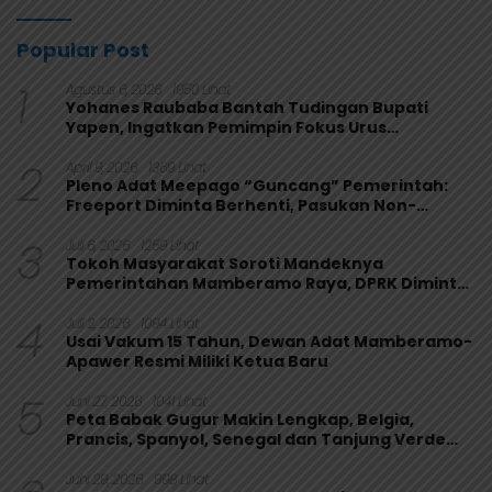
Popular Post
1
Agustus 6, 2026
1950 Lihat
Yohanes Raubaba Bantah Tudingan Bupati
Yapen, Ingatkan Pemimpin Fokus Urus
Kepentingan Rakyat
2
April 9, 2026
1369 Lihat
Pleno Adat Meepago “Guncang” Pemerintah:
Freeport Diminta Berhenti, Pasukan Non-
Organik Harus Ditarik
3
Juli 6, 2026
1259 Lihat
Tokoh Masyarakat Soroti Mandeknya
Pemerintahan Mamberamo Raya, DPRK Diminta
Perkuat Fungsi Pengawasan
4
Juli 2, 2026
1094 Lihat
Usai Vakum 15 Tahun, Dewan Adat Mamberamo-
Apawer Resmi Miliki Ketua Baru
5
Juni 27, 2026
1041 Lihat
Peta Babak Gugur Makin Lengkap, Belgia,
Prancis, Spanyol, Senegal dan Tanjung Verde
Melaju
Juni 29, 2026
998 Lihat