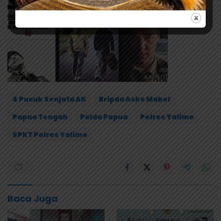
4 Pucuk Senjata AK
Bripda Aske Mabel
Papua Tengah
Polda Papua
Polres Yalimo
SPKT Polres Yalimo
Baca Juga