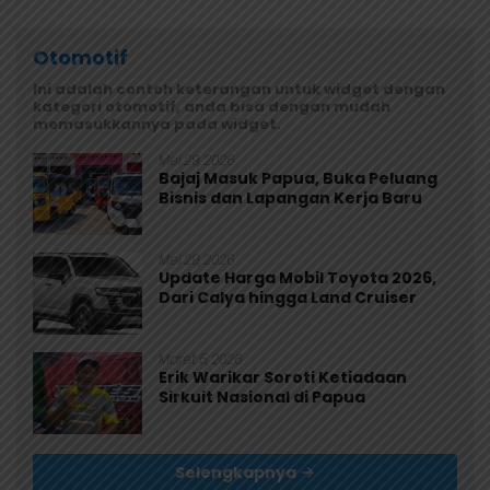
Otomotif
Ini adalah contoh keterangan untuk widget dengan
kategori otomotif, anda bisa dengan mudah
memasukkannya pada widget.
Mei 29, 2026
Bajaj Masuk Papua, Buka Peluang
Bisnis dan Lapangan Kerja Baru
Mei 29, 2026
Update Harga Mobil Toyota 2026,
Dari Calya hingga Land Cruiser
Maret 5, 2026
Erik Warikar Soroti Ketiadaan
Sirkuit Nasional di Papua
Selengkapnya