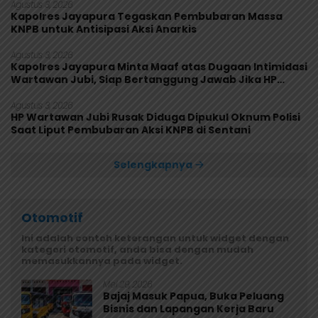
Agustus 3, 2026
Kapolres Jayapura Tegaskan Pembubaran Massa
KNPB untuk Antisipasi Aksi Anarkis
Agustus 3, 2026
Kapolres Jayapura Minta Maaf atas Dugaan Intimidasi
Wartawan Jubi, Siap Bertanggung Jawab Jika HP
Rusak
Agustus 3, 2026
HP Wartawan Jubi Rusak Diduga Dipukul Oknum Polisi
Saat Liput Pembubaran Aksi KNPB di Sentani
Selengkapnya
Otomotif
Ini adalah contoh keterangan untuk widget dengan
kategori otomotif, anda bisa dengan mudah
memasukkannya pada widget.
Mei 29, 2026
Bajaj Masuk Papua, Buka Peluang
Bisnis dan Lapangan Kerja Baru