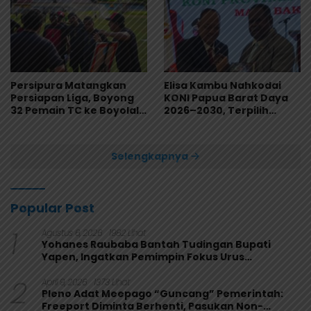
Persipura Matangkan
Elisa Kambu Nahkodai
Persiapan Liga, Boyong
KONI Papua Barat Daya
32 Pemain TC ke Boyolali
2026–2030, Terpilih
Usai Bungkam Eks PON
Secara Aklamasi
Papua 4-1
Selengkapnya
Popular Post
1
Agustus 6, 2026
1982 Lihat
Yohanes Raubaba Bantah Tudingan Bupati
Yapen, Ingatkan Pemimpin Fokus Urus
Kepentingan Rakyat
2
April 9, 2026
1373 Lihat
Pleno Adat Meepago “Guncang” Pemerintah:
Freeport Diminta Berhenti, Pasukan Non-