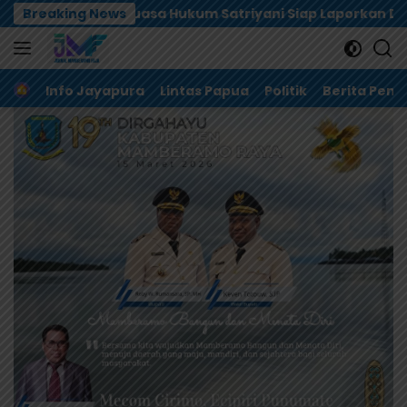
Langsung
a Hukum Satriyani Siap Laporkan Dugaan Mafia Tanah ke 
Breaking News
ke
konten
Home
Info Jayapura
Lintas Papua
Politik
Berita Pem