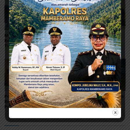
Mahasiswa Mamberamo
Robby Rumansara:
Raya Desak Kejati Papua
Digitalisasi Keuangan
Tuntaskan Kasus Dugaan
Jadi Kunci Percepatan
Penyimpangan Dana
Pembangunan
Beasiswa Rp.16, 9 Miliar
Mamberamo Raya
Pemkab Mamberamo
Bupati Rumansara Lepas
Raya Gandeng Bank
Kontingen Pramuka
Papua, Percepat
Mamberamo Raya ke
Digitalisasi Pengelolaan
Jamnas XII 2026 di
Keuangan Daerah
Cibubur