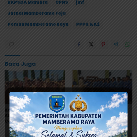
BKPSDA Mambra
CPNS
jmf
Jurnal Mamberamo Foja
Pemda Mamberamo Raya
PPPK & K2
Baca Juga
Komitmen Penuhi Hak
Abisai Rollo Lantik 113
ASN, Pemprov Papua
Pejabat Pemkot
Cairkan TPP 2026 Secara
Jayapura, Tekankan
Bertahap
Integritas dan Pelayanan
Publik