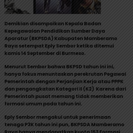
Demikian disampaikan Kepala Badan
Kepegawaian Pendidikan Sumber Daya
Aparatur (BKPSDA) Kabupaten Mamberamo
Raya setempat Eply Sembor ketika ditemui
kamis 14 September di Burmeso.
Menurut Sembor bahwa BKPSD tahun ini ini,
hanya fokus menuntaskan perekrutan Pegawai
Pemerintah dengan Perjanjian Kerja atau PPPK
dan pengangkatan Kategori II (K2) Karena dari
Pemerintah pusat memang tidak memberikan
formasi umum pada tahun ini.
Eply Sembor mengakui untuk penerimaan
tenaga P3K tahun ini pun, BKPSDA Mamberamo
Raya hanya mendapatkan kuota 153 Formasi