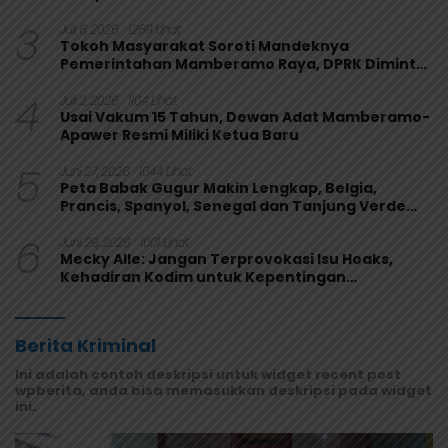
Organik Harus Ditarik
3
Juli 6, 2026
1269 Lihat
Tokoh Masyarakat Soroti Mandeknya
Pemerintahan Mamberamo Raya, DPRK Diminta
Perkuat Fungsi Pengawasan
4
Juli 2, 2026
1104 Lihat
Usai Vakum 15 Tahun, Dewan Adat Mamberamo-
Apawer Resmi Miliki Ketua Baru
5
Juni 27, 2026
1044 Lihat
Peta Babak Gugur Makin Lengkap, Belgia,
Prancis, Spanyol, Senegal dan Tanjung Verde
Melaju
6
Juni 29, 2026
1001 Lihat
Mecky Alle: Jangan Terprovokasi Isu Hoaks,
Kehadiran Kodim untuk Kepentingan
Masyarakat Mamberamo Raya
Berita Kriminal
Ini adalah contoh deskripsi untuk widget recent post
wpberita, anda bisa memasukkan deskripsi pada widget
ini.