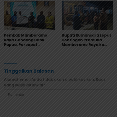
Pemkab Mamberamo
Bupati Rumansara Lepas
Raya Gandeng Bank
Kontingen Pramuka
Papua, Percepat
Mamberamo Raya ke
Digitalisasi Pengelolaan
Jamnas XII 2026 di
Keuangan Daerah
Cibubur
Tinggalkan Balasan
Alamat email Anda tidak akan dipublikasikan.
Ruas
yang wajib ditandai
*