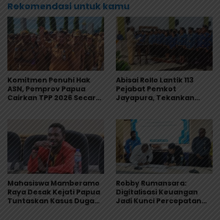
Rekomendasi untuk kamu
Komitmen Penuhi Hak
Abisai Rollo Lantik 113
ASN, Pemprov Papua
Pejabat Pemkot
Cairkan TPP 2026 Secara
Jayapura, Tekankan
Bertahap
Integritas dan Pelayanan
Publik
Mahasiswa Mamberamo
Robby Rumansara:
Raya Desak Kejati Papua
Digitalisasi Keuangan
Tuntaskan Kasus Dugaan
Jadi Kunci Percepatan
Penyimpangan Dana
Pembangunan
Beasiswa Rp.16, 9 Miliar
Mamberamo Raya