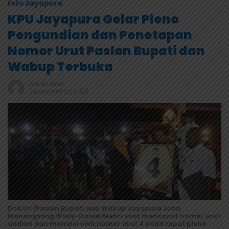
Info Jayapura
KPU Jayapura Gelar Pleno
Pengundian dan Penetapan
Nomor Urut Paslon Bupati dan
Wabup Terbuka
Admin Web
September 24, 2024
Dok ist /Paslon Bupati dan Wabup Jayapura John
Manangsang Wally-Daniel Mebri saat mencabut nomor urut
undian dan memperoleh nomor urut 4 pada rapat pleno