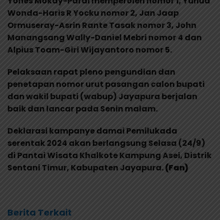
Yones Mokay-Pardi memperoleh nomor 1, Yunud
Wonda-Haris R Yocku nomor 2, Jan Jaap
Ormuseray-Asrin Rante Tasak nomor 3, John
Manangsang Wally-Daniel Mebri nomor 4 dan
Alpius Toam-Giri Wijayantoro nomor 5.
Pelaksaan rapat pleno pengundian dan
penetapan nomor urut pasangan calon bupati
dan wakil bupati (wabup) Jayapura berjalan
baik dan lancar pada Senin malam.
Deklarasi kampanye damai Pemilukada
serentak 2024 akan berlangsung Selasa (24/9)
di Pantai Wisata Khalkote Kampung Asei, Distrik
Sentani Timur, Kabupaten Jayapura.
(Fan)
Berita Terkait