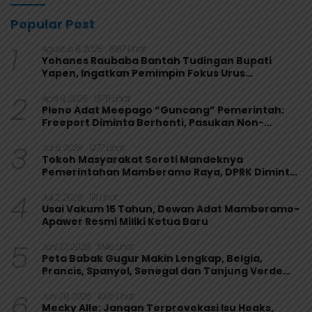
Popular Post
1
Agustus 6, 2026
1987 Lihat
Yohanes Raubaba Bantah Tudingan Bupati
Yapen, Ingatkan Pemimpin Fokus Urus
Kepentingan Rakyat
2
April 9, 2026
1376 Lihat
Pleno Adat Meepago “Guncang” Pemerintah:
Freeport Diminta Berhenti, Pasukan Non-
Organik Harus Ditarik
3
Juli 6, 2026
1277 Lihat
Tokoh Masyarakat Soroti Mandeknya
Pemerintahan Mamberamo Raya, DPRK Diminta
Perkuat Fungsi Pengawasan
4
Juli 2, 2026
1111 Lihat
Usai Vakum 15 Tahun, Dewan Adat Mamberamo-
Apawer Resmi Miliki Ketua Baru
5
Juni 27, 2026
1046 Lihat
Peta Babak Gugur Makin Lengkap, Belgia,
Prancis, Spanyol, Senegal dan Tanjung Verde
Melaju
6
Juni 29, 2026
1005 Lihat
Mecky Alle: Jangan Terprovokasi Isu Hoaks,