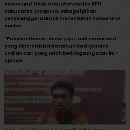
nomor urut tidak ada intervensi ke KPU
Kabupaten Jayapura, sebagai pihak
penyelenggara untuk menentukan nomor urut
paslon.
“Proses ini benar-benar jujur, adil nomor urut
yang diperoleh berdasarkan hasil peroleh
undian dari yang telah berlangsung saat ini,”
ujanya.
Dok ist/ Efra J Tunya, Ketua Komisi Pemilihan Umum