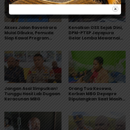
Akses Jalan Ravenirara
Kenalkan OSS Sejak Dini,
Mulai Dibuka, Pemuda
DPM-PTSP Jayapura
Siap Kawal Program
Gelar Lomba Mewarnai
Pemkab Jayapura
untuk 200 Anak
Jangan Asal Simpulkan!
Orang Tua Kecewa,
Tunggu Hasil Lab Dugaan
Korban MBG Depapre
Keracunan MBG
Dipulangkan Saat Masih
Muntah dan Diare