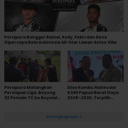
Persipura Bangga! Ramai, Kelly, Febri dan Reno
Dipercaya Bela Indonesia All-Star Lawan Aston Villa
Persipura Matangkan
Elisa Kambu Nahkodai
Persiapan Liga, Boyong
KONI Papua Barat Daya
32 Pemain TC ke Boyolali
2026–2030, Terpilih
Usai Bungkam Eks PON
Secara Aklamasi
Papua 4-1
Selengkapnya