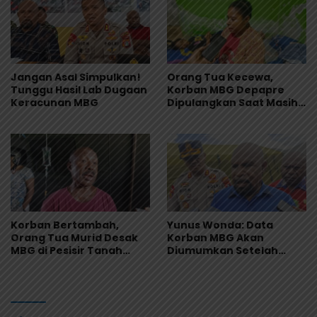
Jangan Asal Simpulkan!
Orang Tua Kecewa,
Tunggu Hasil Lab Dugaan
Korban MBG Depapre
Keracunan MBG
Dipulangkan Saat Masih
Muntah dan Diare
Korban Bertambah,
Yunus Wonda: Data
Orang Tua Murid Desak
Korban MBG Akan
MBG di Pesisir Tanah
Diumumkan Setelah
Merah Dihentikan
Observasi Tiga Hari