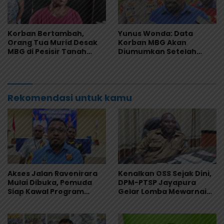
Korban Bertambah,
Yunus Wonda: Data
Orang Tua Murid Desak
Korban MBG Akan
MBG di Pesisir Tanah
Diumumkan Setelah
Merah Dihentikan
Observasi Tiga Hari
Rekomendasi untuk kamu
Akses Jalan Ravenirara
Kenalkan OSS Sejak Dini,
Mulai Dibuka, Pemuda
DPM-PTSP Jayapura
Siap Kawal Program
Gelar Lomba Mewarnai
Pemkab Jayapura
untuk 200 Anak