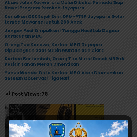
Akses Jalan Ravenirara Mulai Dibuka, Pemuda Siap
Kawal Program Pemkab Jayapura
Kenalkan OSS Sejak Dini, DPM-PTSP Jayapura Gelar
Lomba Mewarnai untuk 200 Anak
Jangan Asal Simpulkan! Tunggu Hasil Lab Dugaan
Keracunan MBG
Orang Tua Kecewa, Korban MBG Depapre
Dipulangkan Saat Masih Muntah dan Diare
Korban Bertambah, Orang Tua Murid Desak MBG di
Pesisir Tanah Merah Dihentikan
Yunus Wonda: Data Korban MBG Akan Diumumkan
Setelah Observasi Tiga Hari
Post Views:
78