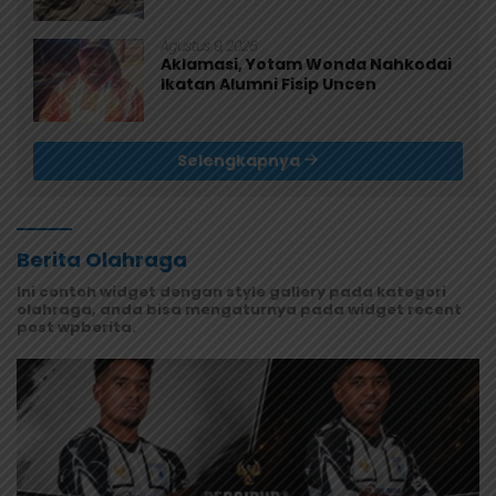
untuk 200 Anak
Agustus 9, 2026
Aklamasi, Yotam Wonda Nahkodai
Ikatan Alumni Fisip Uncen
Selengkapnya
Berita Olahraga
Ini contoh widget dengan style gallery pada kategori
olahraga, anda bisa mengaturnya pada widget recent
post wpberita.