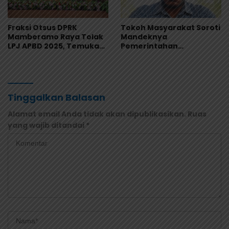
Fraksi Otsus DPRK
Tokoh Masyarakat Soroti
Mamberamo Raya Tolak
Mandeknya
LPJ APBD 2025, Temukan
Pemerintahan
Sejumlah Kejanggalan
Mamberamo Raya, DPRK
Administrasi
Diminta Perkuat Fungsi
Pengawasan
Tinggalkan Balasan
Alamat email Anda tidak akan dipublikasikan.
Ruas
yang wajib ditandai
*