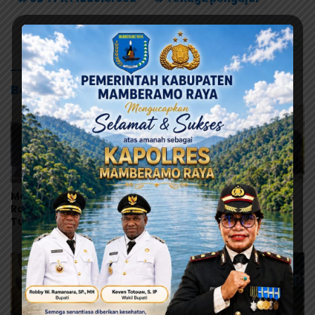
Baca Juga
Mahasiswa Mamberamo
Robby Rumansara:
Raya Desak Kejati Papua
Digitalisasi Keuangan
Tuntaskan Kasus Dugaan
Jadi Kunci Percepatan
Penyimpangan Dana
Pembangunan
Beasiswa Rp.16, 9 Miliar
Mamberamo Raya