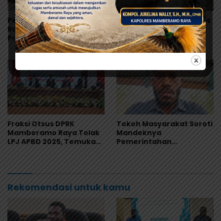
Pemkab Mamberamo
Bupati Rumansara Lepas
Raya Gandeng Bank
Kontingen Pramuka
Papua, Percepat
Mamberamo Raya ke
Digitalisasi Pengelolaan
Jamnas XII 2026 di
Keuangan Daerah
Cibubur
Fraksi Otsus DPRK
Tokoh Masyarakat Soroti
Mamberamo Raya Tolak
Mandeknya
LPJ APBD 2025, Temukan
Pemerintahan
Sejumlah Kejanggalan
Mamberamo Raya, DPRK
Administrasi
Diminta Perkuat Fungsi
Pengawasan
Rekomendasi untuk kamu