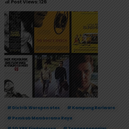
Post Views:
126
# Distrik Waropen atas
# Kampung Bariwaro
# Pemkab Mamberamo Raya
# SD YPK Fiadolorosa
# Tenaga pengajar