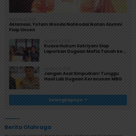
Agustus 9, 2026
Aklamasi, Yotam Wonda Nahkodai Ikatan Alumni
Fisip Uncen
Agustus 8, 2026
Kuasa Hukum Satriyani Siap
Laporkan Dugaan Mafia Tanah ke
Polda Papua
Agustus 8, 2026
Jangan Asal Simpulkan! Tunggu
Hasil Lab Dugaan Keracunan MBG
Selengkapnya
Berita Olahraga
Ini contoh widget dengan style gallery pada kategori