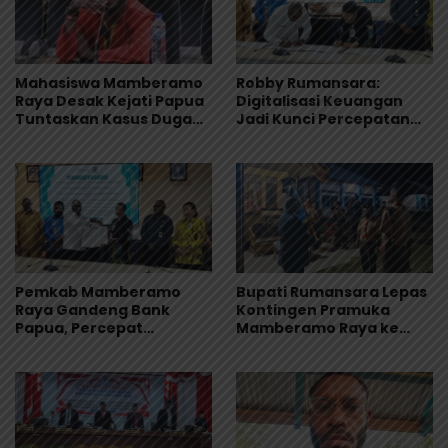
Mahasiswa Mamberamo
Robby Rumansara:
Raya Desak Kejati Papua
Digitalisasi Keuangan
Tuntaskan Kasus Dugaan
Jadi Kunci Percepatan
Penyimpangan Dana
Pembangunan
Beasiswa Rp.16, 9 Miliar
Mamberamo Raya
Pemkab Mamberamo
Bupati Rumansara Lepas
Raya Gandeng Bank
Kontingen Pramuka
Papua, Percepat
Mamberamo Raya ke
Digitalisasi Pengelolaan
Jamnas XII 2026 di
Keuangan Daerah
Cibubur