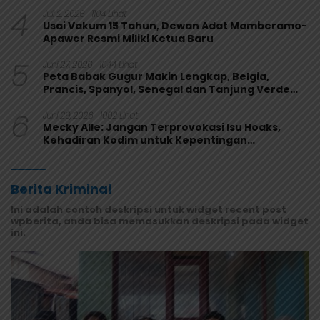
Perkuat Fungsi Pengawasan
4
Juli 2, 2026
1104 Lihat
Usai Vakum 15 Tahun, Dewan Adat Mamberamo-
Apawer Resmi Miliki Ketua Baru
5
Juni 27, 2026
1044 Lihat
Peta Babak Gugur Makin Lengkap, Belgia,
Prancis, Spanyol, Senegal dan Tanjung Verde
Melaju
6
Juni 29, 2026
1002 Lihat
Mecky Alle: Jangan Terprovokasi Isu Hoaks,
Kehadiran Kodim untuk Kepentingan
Masyarakat Mamberamo Raya
Berita Kriminal
Ini adalah contoh deskripsi untuk widget recent post
wpberita, anda bisa memasukkan deskripsi pada widget
ini.