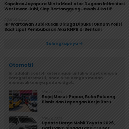
Kapolres Jayapura Minta Maaf atas Dugaan Intimidasi
Wartawan Jubi, Siap Bertanggung Jawab Jika HP
Rusak
Agustus 3, 2026
HP Wartawan Jubi Rusak Diduga Dipukul Oknum Polisi
Saat Liput Pembubaran Aksi KNPB di Sentani
Selengkapnya
Otomotif
Ini adalah contoh keterangan untuk widget dengan
kategori otomotif, anda bisa dengan mudah
memasukkannya pada widget.
Mei 29, 2026
Bajaj Masuk Papua, Buka Peluang
Bisnis dan Lapangan Kerja Baru
Mei 29, 2026
Update Harga Mobil Toyota 2026,
Dari Calya hingga Land Cruiser