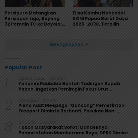
Persipura Matangkan
Elisa Kambu Nahkodai
Persiapan Liga, Boyong
KONI Papua Barat Daya
32 Pemain TC ke Boyolali
2026–2030, Terpilih
Usai Bungkam Eks PON
Secara Aklamasi
Papua 4-1
Selengkapnya
Popular Post
1
Agustus 6, 2026
1982 Lihat
Yohanes Raubaba Bantah Tudingan Bupati
Yapen, Ingatkan Pemimpin Fokus Urus
Kepentingan Rakyat
2
April 9, 2026
1373 Lihat
Pleno Adat Meepago “Guncang” Pemerintah:
Freeport Diminta Berhenti, Pasukan Non-
Organik Harus Ditarik
3
Juli 6, 2026
1269 Lihat
Tokoh Masyarakat Soroti Mandeknya
Pemerintahan Mamberamo Raya, DPRK Diminta