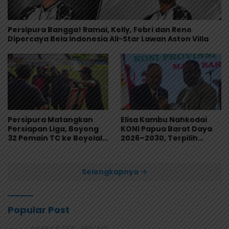
Persipura Bangga! Ramai, Kelly, Febri dan Reno
Dipercaya Bela Indonesia All-Star Lawan Aston Villa
Persipura Matangkan
Elisa Kambu Nahkodai
Persiapan Liga, Boyong
KONI Papua Barat Daya
32 Pemain TC ke Boyolali
2026–2030, Terpilih
Usai Bungkam Eks PON
Secara Aklamasi
Papua 4-1
Selengkapnya
Popular Post
Agustus 6, 2026
1955 Lihat