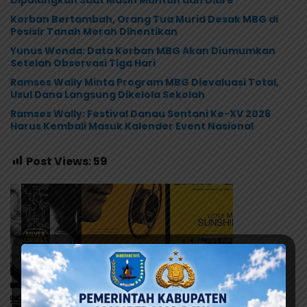
Korban Bertambah, Orang Tua Murid Desak MBG di
Pesisir Tanah Merah Dihentikan
Yunus Wonda: Data Korban MBG Akan Diumumkan
Setelah Observasi Tiga Hari
Ramses Wally Minta Program MBG Dievaluasi Total,
Usul Dana Langsung Dikelola Sekolah
Ramses Wally: Festival Danau Sentani Ke-XV 2026
Harus Kembali Masuk Kalender Event Nasional
Post Views:
59