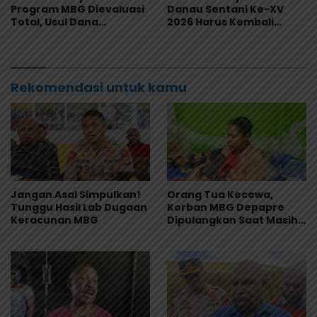
Program MBG Dievaluasi
Danau Sentani Ke-XV
Total, Usul Dana
2026 Harus Kembali
Langsung Dikelola
Masuk Kalender Event
Sekolah
Nasional
Rekomendasi untuk kamu
Jangan Asal Simpulkan!
Orang Tua Kecewa,
Tunggu Hasil Lab Dugaan
Korban MBG Depapre
Keracunan MBG
Dipulangkan Saat Masih
Muntah dan Diare