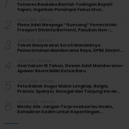
1
Yohanes Raubaba Bantah Tudingan Bupati
Yapen, Ingatkan Pemimpin Fokus Urus
Kepentingan Rakyat
2
April 9, 2026
1369 Lihat
Pleno Adat Meepago “Guncang” Pemerintah:
Freeport Diminta Berhenti, Pasukan Non-
Organik Harus Ditarik
3
Juli 6, 2026
1259 Lihat
Tokoh Masyarakat Soroti Mandeknya
Pemerintahan Mamberamo Raya, DPRK Diminta
Perkuat Fungsi Pengawasan
4
Juli 2, 2026
1095 Lihat
Usai Vakum 15 Tahun, Dewan Adat Mamberamo-
Apawer Resmi Miliki Ketua Baru
5
Juni 27, 2026
1041 Lihat
Peta Babak Gugur Makin Lengkap, Belgia,
Prancis, Spanyol, Senegal dan Tanjung Verde
Melaju
6
Juni 29, 2026
998 Lihat
Mecky Alle: Jangan Terprovokasi Isu Hoaks,
Kehadiran Kodim untuk Kepentingan
Masyarakat Mamberamo Raya