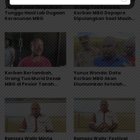
Jangan Asal Simpulkan!
Orang Tua Kecewa,
Tunggu Hasil Lab Dugaan
Korban MBG Depapre
Keracunan MBG
Dipulangkan Saat Masih
Muntah dan Diare
Korban Bertambah,
Yunus Wonda: Data
Orang Tua Murid Desak
Korban MBG Akan
MBG di Pesisir Tanah
Diumumkan Setelah
Merah Dihentikan
Observasi Tiga Hari
Ramses Wally Minta
Ramses Wally: Festival