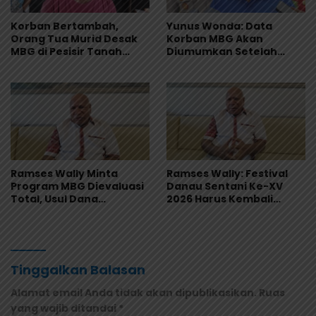
Korban Bertambah,
Yunus Wonda: Data
Orang Tua Murid Desak
Korban MBG Akan
MBG di Pesisir Tanah
Diumumkan Setelah
Merah Dihentikan
Observasi Tiga Hari
Ramses Wally Minta
Ramses Wally: Festival
Program MBG Dievaluasi
Danau Sentani Ke-XV
Total, Usul Dana
2026 Harus Kembali
Langsung Dikelola
Masuk Kalender Event
Sekolah
Nasional
Tinggalkan Balasan
Alamat email Anda tidak akan dipublikasikan.
Ruas
yang wajib ditandai
*