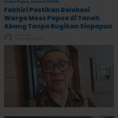
Lintas Papua
,
Sosial & Politik
Fakhiri Pastikan Relokasi
Warga Mess Papua di Tanah
Abang Tanpa Rugikan Siapapun
Admin Web
November 14, 2025