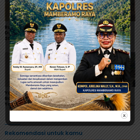
Ramses Wally: Festival
ARUN Papua Desak
Danau Sentani Ke-XV
Pemerintah Tetapkan
2026 Harus Kembali
Status KLB, Nilai
Masuk Kalender Event
Pernyataan Kuasa
Nasional
Hukum Yayasan KISP Tak
Sentuh Akar Masalah
MBG
Yohanes Raubaba
Musa Sombuk Buktikan
Bantah Tudingan Bupati
Komitmen untuk Adat
Yapen, Ingatkan
Papua, Salurkan Bantuan
Pemimpin Fokus Urus
Rehab Sekretariat DAP
Kepentingan Rakyat
Rekomendasi untuk kamu