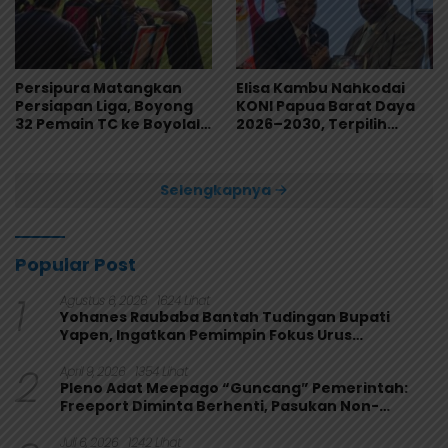
Persipura Matangkan
Elisa Kambu Nahkodai
Persiapan Liga, Boyong
KONI Papua Barat Daya
32 Pemain TC ke Boyolali
2026–2030, Terpilih
Usai Bungkam Eks PON
Secara Aklamasi
Papua 4-1
Selengkapnya
Popular Post
1
Agustus 6, 2026
1624 Lihat
Yohanes Raubaba Bantah Tudingan Bupati
Yapen, Ingatkan Pemimpin Fokus Urus
Kepentingan Rakyat
2
April 9, 2026
1354 Lihat
Pleno Adat Meepago “Guncang” Pemerintah:
Freeport Diminta Berhenti, Pasukan Non-
Organik Harus Ditarik
Juli 6, 2026
1242 Lihat