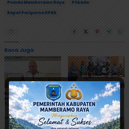
Pemda Mamberamo Raya
Pilkada
Rapat Paripurna DPRK
Baca Juga
Ramses Wally Minta
Terima Pokok Pikiran
Program MBG Dievaluasi
MRP, Tonny Tesar Janji
Total, Usul Dana
Kawal Kepastian
Langsung Dikelola
Anggaran Lembaga
Sekolah