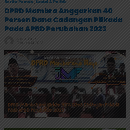
Berita Pemda
,
Sosial & Politik
DPRD Mambra Anggarkan 40
Persen Dana Cadangan Pilkada
Pada APBD Perubahan 2023
Admin Web
Oktober 14, 2023