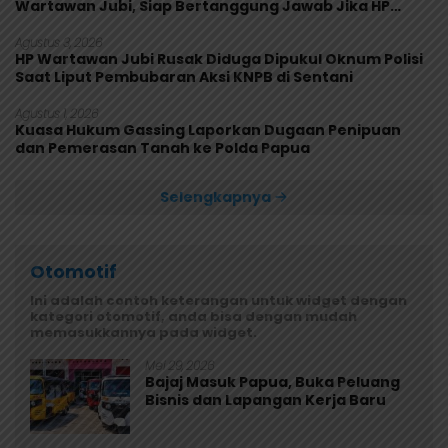
Wartawan Jubi, Siap Bertanggung Jawab Jika HP
Rusak
Agustus 3, 2026
HP Wartawan Jubi Rusak Diduga Dipukul Oknum Polisi
Saat Liput Pembubaran Aksi KNPB di Sentani
Agustus 1, 2026
Kuasa Hukum Gassing Laporkan Dugaan Penipuan
dan Pemerasan Tanah ke Polda Papua
Selengkapnya
Otomotif
Ini adalah contoh keterangan untuk widget dengan
kategori otomotif, anda bisa dengan mudah
memasukkannya pada widget.
Mei 29, 2026
Bajaj Masuk Papua, Buka Peluang
Bisnis dan Lapangan Kerja Baru