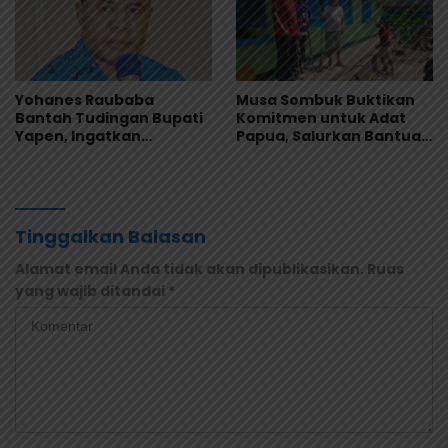
Yohanes Raubaba
Musa Sombuk Buktikan
Bantah Tudingan Bupati
Komitmen untuk Adat
Yapen, Ingatkan
Papua, Salurkan Bantuan
Pemimpin Fokus Urus
Rehab Sekretariat DAP
Kepentingan Rakyat
Tinggalkan Balasan
Alamat email Anda tidak akan dipublikasikan.
Ruas
yang wajib ditandai
*