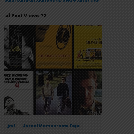
Salurkan Bantuan Rehab Sekretariat DAP
Post Views:
72
jmf
Jurnal Mamberamo Foja