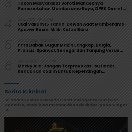
3
Tokoh Masyarakat Soroti Mandeknya
Pemerintahan Mamberamo Raya, DPRK Diminta
Perkuat Fungsi Pengawasan
4
Juli 2, 2026
1070 Lihat
Usai Vakum 15 Tahun, Dewan Adat Mamberamo-
Apawer Resmi Miliki Ketua Baru
5
Juni 27, 2026
1026 Lihat
Peta Babak Gugur Makin Lengkap, Belgia,
Prancis, Spanyol, Senegal dan Tanjung Verde
Melaju
6
Juni 29, 2026
986 Lihat
Mecky Alle: Jangan Terprovokasi Isu Hoaks,
Kehadiran Kodim untuk Kepentingan
Masyarakat Mamberamo Raya
Berita Kriminal
Ini adalah contoh deskripsi untuk widget recent post
wpberita, anda bisa memasukkan deskripsi pada widget
ini.