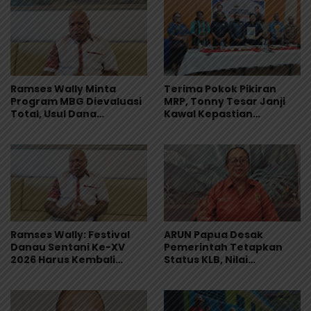
Ramses Wally Minta
Terima Pokok Pikiran
Program MBG Dievaluasi
MRP, Tonny Tesar Janji
Total, Usul Dana
Kawal Kepastian
Langsung Dikelola
Anggaran Lembaga
Sekolah
Ramses Wally: Festival
ARUN Papua Desak
Danau Sentani Ke-XV
Pemerintah Tetapkan
2026 Harus Kembali
Status KLB, Nilai
Masuk Kalender Event
Pernyataan Kuasa
Nasional
Hukum Yayasan KISP Tak
Sentuh Akar Masalah
MBG