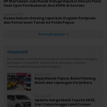
HP Wartawan Jubi Rusak Diduga Dipukul Oknum Polisi
Saat Liput Pembubaran Aksi KNPB di Sentani
Agustus 1, 2026
Kuasa Hukum Gassing Laporkan Dugaan Penipuan
dan Pemerasan Tanah ke Polda Papua
Selengkapnya
Otomotif
Ini adalah contoh keterangan untuk widget dengan
kategori otomotif, anda bisa dengan mudah
memasukkannya pada widget.
Mei 29, 2026
Bajaj Masuk Papua, Buka Peluang
Bisnis dan Lapangan Kerja Baru
Mei 29, 2026
Update Harga Mobil Toyota 2026,
Dari Calya hingga Land Cruiser