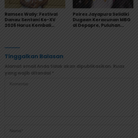
Ramses Wally: Festival
Polres Jayapura Selidiki
Danau Sentani Ke-XV
Dugaan Keracunan MBG
2026 Harus Kembali
di Depapre, Puluhan
Masuk Kalender Event
Saksi Diperiksa dan
Nasional
Sampel Makanan Diuji
Tinggalkan Balasan
Alamat email Anda tidak akan dipublikasikan.
Ruas
yang wajib ditandai
*