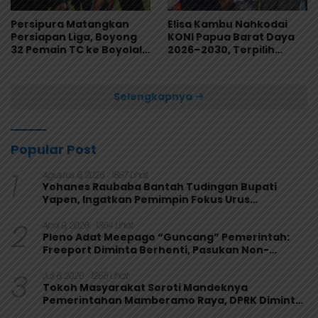
Persipura Matangkan
Elisa Kambu Nahkodai
Persiapan Liga, Boyong
KONI Papua Barat Daya
32 Pemain TC ke Boyolali
2026–2030, Terpilih
Usai Bungkam Eks PON
Secara Aklamasi
Papua 4-1
Selengkapnya
Popular Post
1
Agustus 6, 2026
1887 Lihat
Yohanes Raubaba Bantah Tudingan Bupati
Yapen, Ingatkan Pemimpin Fokus Urus
Kepentingan Rakyat
2
April 9, 2026
1364 Lihat
Pleno Adat Meepago “Guncang” Pemerintah:
Freeport Diminta Berhenti, Pasukan Non-
Organik Harus Ditarik
3
Juli 6, 2026
1256 Lihat
Tokoh Masyarakat Soroti Mandeknya
Pemerintahan Mamberamo Raya, DPRK Diminta
Perkuat Fungsi Pengawasan