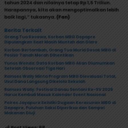
tahun 2024 dan nilainya tetap Rp 1,5 Triliun.
Harapannya, kita akan mengoptimalkan lebih
baik lagi,” tukasnya.
(Fan)
Berita Terkait
Orang Tua Kecewa, Korban MBG Depapre
Dipulangkan Saat Masih Muntah dan Diare
Korban Bertambah, Orang Tua Murid Desak MBG di
Pesisir Tanah Merah Dihentikan
Yunus Wonda: Data Korban MBG Akan Diumumkan
Setelah Observasi Tiga Hari
Ramses Wally Minta Program MBG Dievaluasi Total,
Usul Dana Langsung Dikelola Sekolah
Ramses Wally: Festival Danau Sentani Ke-XV 2026
Harus Kembali Masuk Kalender Event Nasional
Polres Jayapura Selidiki Dugaan Keracunan MBG di
Depapre, Puluhan Saksi Diperiksa dan Sampel
Makanan Diuji
Post Views:
68