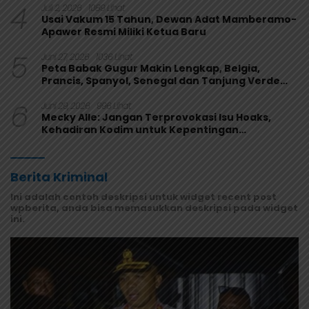
4
Juli 2, 2026
1089 Lihat
Usai Vakum 15 Tahun, Dewan Adat Mamberamo-
Apawer Resmi Miliki Ketua Baru
5
Juni 27, 2026
1036 Lihat
Peta Babak Gugur Makin Lengkap, Belgia,
Prancis, Spanyol, Senegal dan Tanjung Verde
Melaju
6
Juni 29, 2026
996 Lihat
Mecky Alle: Jangan Terprovokasi Isu Hoaks,
Kehadiran Kodim untuk Kepentingan
Masyarakat Mamberamo Raya
Berita Kriminal
Ini adalah contoh deskripsi untuk widget recent post
wpberita, anda bisa memasukkan deskripsi pada widget
ini.