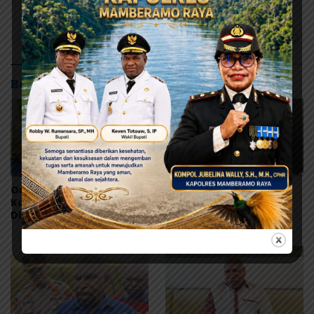
Baca Juga
Orang Tua Kecewa,
Korban Bertambah,
Korban MBG Depapre
Orang Tua Murid Desak
Dipulangkan Saat Masih
MBG di Pesisir Tanah
Muntah dan Diare
Merah Dihentikan