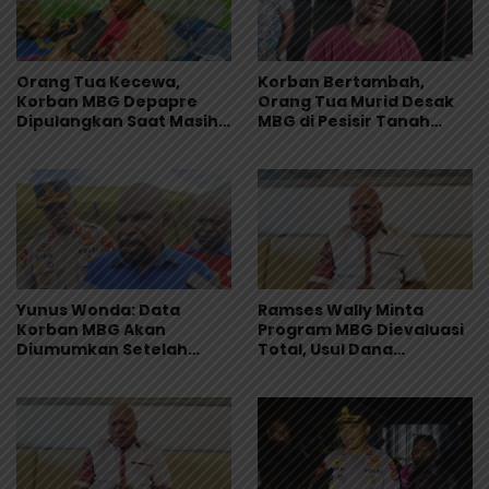
Orang Tua Kecewa,
Korban Bertambah,
Korban MBG Depapre
Orang Tua Murid Desak
Dipulangkan Saat Masih
MBG di Pesisir Tanah
Muntah dan Diare
Merah Dihentikan
Yunus Wonda: Data
Ramses Wally Minta
Korban MBG Akan
Program MBG Dievaluasi
Diumumkan Setelah
Total, Usul Dana
Observasi Tiga Hari
Langsung Dikelola
Sekolah