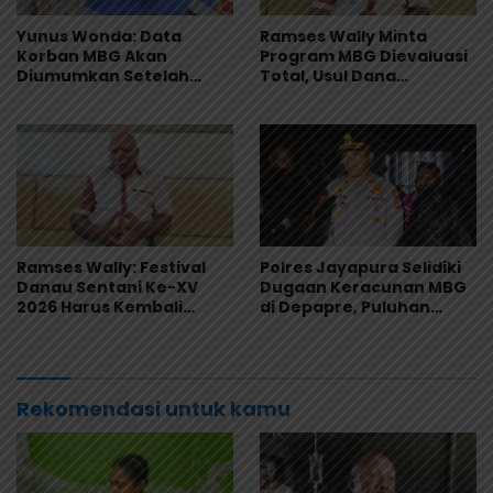
Yunus Wonda: Data
Ramses Wally Minta
Korban MBG Akan
Program MBG Dievaluasi
Diumumkan Setelah
Total, Usul Dana
Observasi Tiga Hari
Langsung Dikelola
Sekolah
Ramses Wally: Festival
Polres Jayapura Selidiki
Danau Sentani Ke-XV
Dugaan Keracunan MBG
2026 Harus Kembali
di Depapre, Puluhan
Masuk Kalender Event
Saksi Diperiksa dan
Nasional
Sampel Makanan Diuji
Rekomendasi untuk kamu