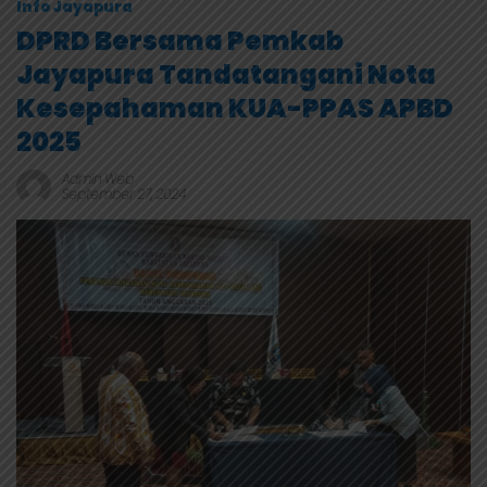
Info Jayapura
DPRD Bersama Pemkab
Jayapura Tandatangani Nota
Kesepahaman KUA-PPAS APBD
2025
Admin Web
September 27, 2024