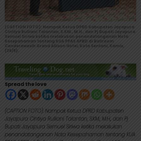
(CAPTION FOTO): Nampak Ketua DPRD Kabupaten Jayapura
Cintiya Rulliani Talantan, S.KM., M.H., dan Pj Bupati Jayapura
Semuel Siriwa ketika melakukan penandatanganan Nota
Kesepahaman tentang KUA PPAS APBD di Ballroom
Cenderawasih Grand Allison Hotel, Kota Sentani, Kamis,
(26/9).
Spread the love
(CAPTION FOTO): Nampak Ketua DPRD Kabupaten
Jayapura Cintiya Rulliani Talantan, S.KM., M.H., dan Pj
Bupati Jayapura Semuel Siriwa ketika melakukan
penandatanganan Nota Kesepahaman tentang KUA