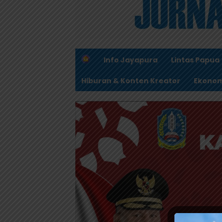
H
Info Jayapura
Lintas Papua
o
m
Hiburan & Konten Kreator
Ekonom
e