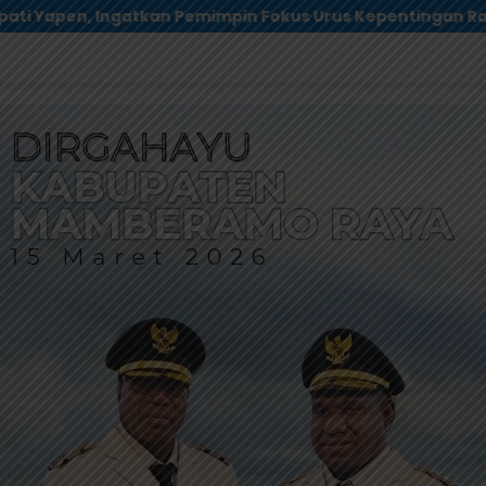
rus Kepentingan Rakyat
Polres Jayapura Selidiki 