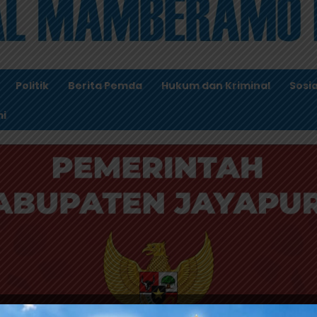
Politik
Berita Pemda
Hukum dan Kriminal
Sosia
i