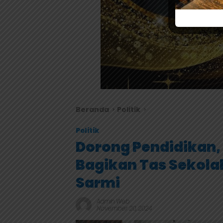
Beranda
Politik
Politik
Dorong Pendidikan,
Bagikan Tas Sekola
Sarmi
Admin Web
November 20, 2024