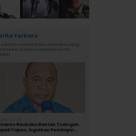
erita Terbaru
i adalah contoh judul deskripsi yang
sa anda isi dan sesuaikan pada
idget
ustus 6, 2026
ohanes Raubaba Bantah Tudingan
upati Yapen, Ingatkan Pemimpin
okus Urus Kepentingan Rakyat