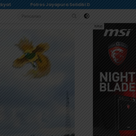
Dugaan Keracunan MBG di Depapre, Puluhan Saksi Diperiks
tutup