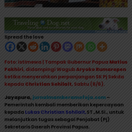
Spread the love
Foto: istimewa | Tampak Gubernur Papua
Matius
Fakhiri
, didampingi Wagub
Aryoko Rumaropen
ketika menyerahkan perpanjangan SK Pj Sekda
kepada
Christian Sohilait
, Sabtu (6/6).
Jayapura,
jurnalmamberamofoja.com
–
Pemerintah kembali memberikan kepercayaan
kepada
Lukas Christian Sohilait,
ST.,M.Si., untuk
melanjutkan tugas sebagai Penjabat (Pj)
Sekretaris Daerah Provinsi Papua.