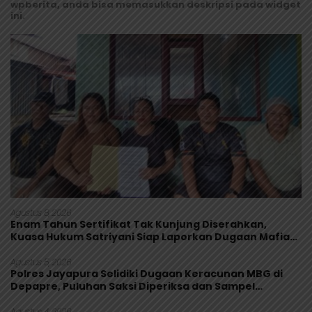
wpberita, anda bisa memasukkan deskripsi pada widget
ini.
Agustus 8, 2026
Enam Tahun Sertifikat Tak Kunjung Diserahkan,
Kuasa Hukum Satriyani Siap Laporkan Dugaan Mafia
Tanah ke Polda Papua
Agustus 5, 2026
Polres Jayapura Selidiki Dugaan Keracunan MBG di
Depapre, Puluhan Saksi Diperiksa dan Sampel
Makanan Diuji
Agustus 4, 2026