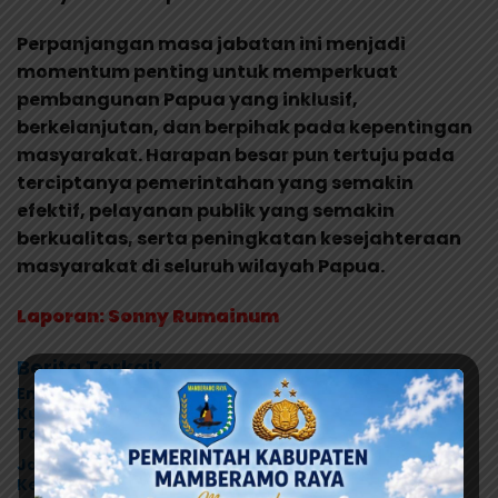
Perpanjangan masa jabatan ini menjadi
momentum penting untuk memperkuat
pembangunan Papua yang inklusif,
berkelanjutan, dan berpihak pada kepentingan
masyarakat. Harapan besar pun tertuju pada
terciptanya pemerintahan yang semakin
efektif, pelayanan publik yang semakin
berkualitas, serta peningkatan kesejahteraan
masyarakat di seluruh wilayah Papua.
Laporan: Sonny Rumainum
Berita Terkait
Enam Tahun Sertifikat Tak Kunjung Diserahkan,
Kuasa Hukum Satriyani Siap Laporkan Dugaan Mafia
Tanah ke Polda Papua
Jangan Asal Simpulkan! Tunggu Hasil Lab Dugaan
Keracunan MBG