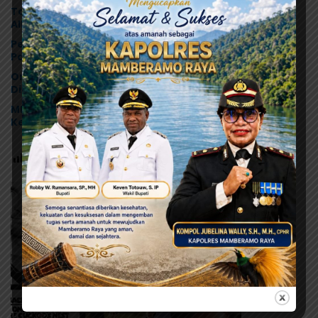
Tonny Tesar Turun ke Lapas Doyo Baru, Kebutuhan
Alkes dan Keamanan Jadi Sorotan
Pelukan dan Air Mata di Biak, Dualisme Dewan Adat
Papua Berakhir
Orang Tua Kecewa, Korban MBG Depapre
Dipulangkan Saat Masih Muntah dan Diare
MRP Tegaskan Dukungan Papua Utara: “Ini Soal
Keadilan bagi Saireri”
Post Views:
117