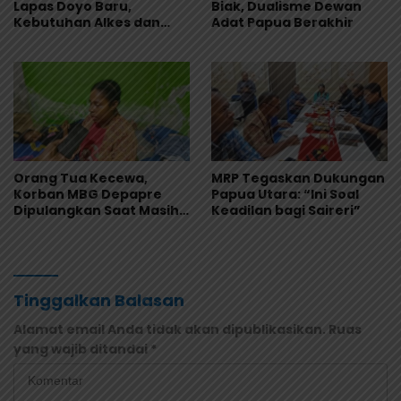
Lapas Doyo Baru,
Biak, Dualisme Dewan
Kebutuhan Alkes dan
Adat Papua Berakhir
Keamanan Jadi Sorotan
Orang Tua Kecewa,
MRP Tegaskan Dukungan
Korban MBG Depapre
Papua Utara: “Ini Soal
Dipulangkan Saat Masih
Keadilan bagi Saireri”
Muntah dan Diare
Tinggalkan Balasan
Alamat email Anda tidak akan dipublikasikan.
Ruas
yang wajib ditandai
*