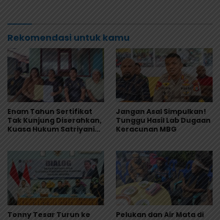
Muntah dan Diare
Rekomendasi untuk kamu
Enam Tahun Sertifikat
Jangan Asal Simpulkan!
Tak Kunjung Diserahkan,
Tunggu Hasil Lab Dugaan
Kuasa Hukum Satriyani
Keracunan MBG
Siap Laporkan Dugaan
Mafia Tanah ke Polda
Papua
Tonny Tesar Turun ke
Pelukan dan Air Mata di