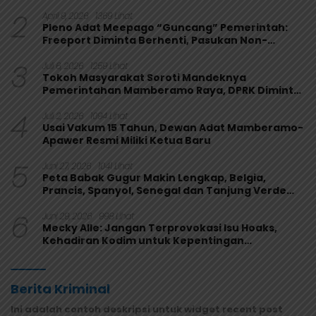
Kepentingan Rakyat
2
April 9, 2026
1369 Lihat
Pleno Adat Meepago “Guncang” Pemerintah:
Freeport Diminta Berhenti, Pasukan Non-
Organik Harus Ditarik
3
Juli 6, 2026
1259 Lihat
Tokoh Masyarakat Soroti Mandeknya
Pemerintahan Mamberamo Raya, DPRK Diminta
Perkuat Fungsi Pengawasan
4
Juli 2, 2026
1094 Lihat
Usai Vakum 15 Tahun, Dewan Adat Mamberamo-
Apawer Resmi Miliki Ketua Baru
5
Juni 27, 2026
1041 Lihat
Peta Babak Gugur Makin Lengkap, Belgia,
Prancis, Spanyol, Senegal dan Tanjung Verde
Melaju
6
Juni 29, 2026
998 Lihat
Mecky Alle: Jangan Terprovokasi Isu Hoaks,
Kehadiran Kodim untuk Kepentingan
Masyarakat Mamberamo Raya
Berita Kriminal
Ini adalah contoh deskripsi untuk widget recent post