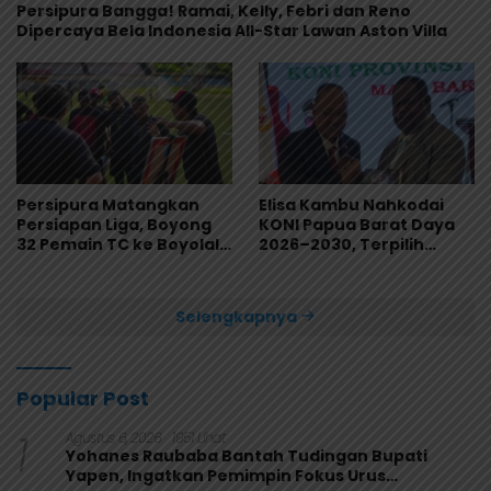
Persipura Bangga! Ramai, Kelly, Febri dan Reno
Dipercaya Bela Indonesia All-Star Lawan Aston Villa
Persipura Matangkan
Elisa Kambu Nahkodai
Persiapan Liga, Boyong
KONI Papua Barat Daya
32 Pemain TC ke Boyolali
2026–2030, Terpilih
Usai Bungkam Eks PON
Secara Aklamasi
Papua 4-1
Selengkapnya
Popular Post
1
Agustus 6, 2026
1951 Lihat
Yohanes Raubaba Bantah Tudingan Bupati
Yapen, Ingatkan Pemimpin Fokus Urus