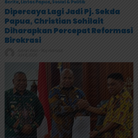
Berita
,
Lintas Papua
,
Sosial & Politik
Dipercaya Lagi Jadi Pj. Sekda
Papua, Christian Sohilait
Diharapkan Percepat Reformasi
Birokrasi
Admin Web
-
Roy Hamadi
Juni 6, 2026