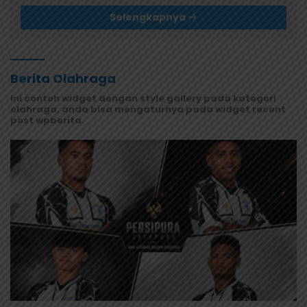
Selengkapnya
Berita Olahraga
Ini contoh widget dengan style gallery pada kategori
olahraga, anda bisa mengaturnya pada widget recent
post wpberita.