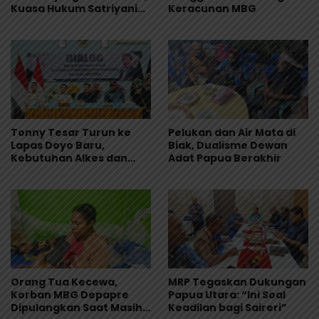
Kuasa Hukum Satriyani
Keracunan MBG
Siap Laporkan Dugaan
Mafia Tanah ke Polda
Papua
Tonny Tesar Turun ke
Pelukan dan Air Mata di
Lapas Doyo Baru,
Biak, Dualisme Dewan
Kebutuhan Alkes dan
Adat Papua Berakhir
Keamanan Jadi Sorotan
Orang Tua Kecewa,
MRP Tegaskan Dukungan
Korban MBG Depapre
Papua Utara: “Ini Soal
Dipulangkan Saat Masih
Keadilan bagi Saireri”