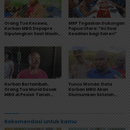
Orang Tua Kecewa,
MRP Tegaskan Dukungan
Korban MBG Depapre
Papua Utara: “Ini Soal
Dipulangkan Saat Masih
Keadilan bagi Saireri”
Muntah dan Diare
Korban Bertambah,
Yunus Wonda: Data
Orang Tua Murid Desak
Korban MBG Akan
MBG di Pesisir Tanah
Diumumkan Setelah
Merah Dihentikan
Observasi Tiga Hari
Rekomendasi untuk kamu