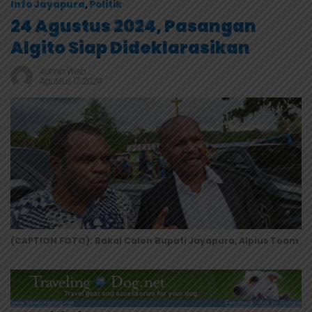
Info Jayapura
,
Politik
24 Agustus 2024, Pasangan
Algito Siap Dideklarasikan
Admin Web
Agustus 17, 2024
(CAPTION FOTO): Bakal Calon Bupati Jayapura, Alpius Toam