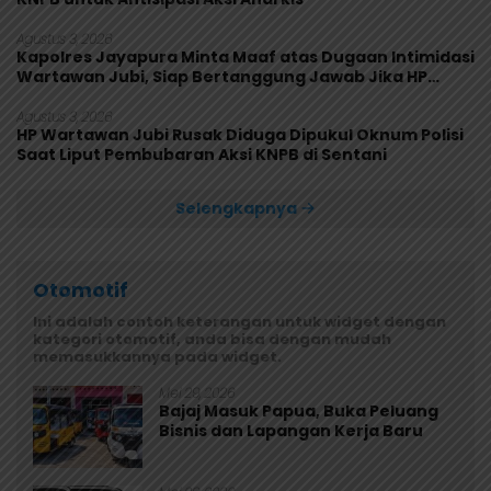
Agustus 3, 2026
Kapolres Jayapura Minta Maaf atas Dugaan Intimidasi
Wartawan Jubi, Siap Bertanggung Jawab Jika HP
Rusak
Agustus 3, 2026
HP Wartawan Jubi Rusak Diduga Dipukul Oknum Polisi
Saat Liput Pembubaran Aksi KNPB di Sentani
Selengkapnya
Otomotif
Ini adalah contoh keterangan untuk widget dengan
kategori otomotif, anda bisa dengan mudah
memasukkannya pada widget.
Mei 29, 2026
Bajaj Masuk Papua, Buka Peluang
Bisnis dan Lapangan Kerja Baru