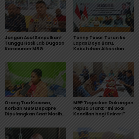
Jangan Asal Simpulkan!
Tonny Tesar Turun ke
Tunggu Hasil Lab Dugaan
Lapas Doyo Baru,
Keracunan MBG
Kebutuhan Alkes dan
Keamanan Jadi Sorotan
Orang Tua Kecewa,
MRP Tegaskan Dukungan
Korban MBG Depapre
Papua Utara: “Ini Soal
Dipulangkan Saat Masih
Keadilan bagi Saireri”
Muntah dan Diare