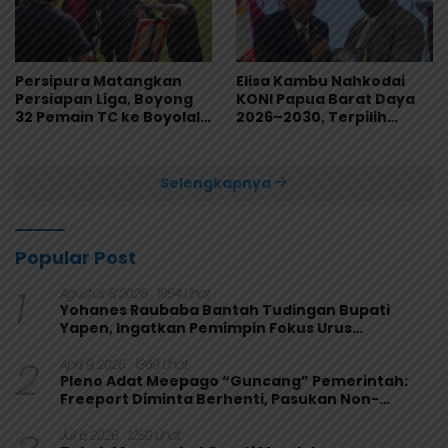
Persipura Matangkan
Elisa Kambu Nahkodai
Persiapan Liga, Boyong
KONI Papua Barat Daya
32 Pemain TC ke Boyolali
2026–2030, Terpilih
Usai Bungkam Eks PON
Secara Aklamasi
Papua 4-1
Selengkapnya
Popular Post
1
Agustus 6, 2026
1954 Lihat
Yohanes Raubaba Bantah Tudingan Bupati
Yapen, Ingatkan Pemimpin Fokus Urus
Kepentingan Rakyat
2
April 9, 2026
1369 Lihat
Pleno Adat Meepago “Guncang” Pemerintah:
Freeport Diminta Berhenti, Pasukan Non-
Organik Harus Ditarik
Juli 6, 2026
1259 Lihat