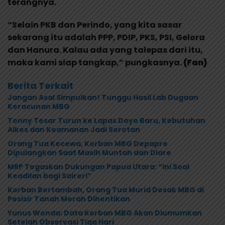
terangnya.
“Selain PKB dan Perindo, yang kita sasar
sekarang itu adalah PPP, PDIP, PKS, PSI, Gelora
dan Hanura. Kalau ada yang talepas dari itu,
maka kami siap tangkap,” pungkasnya.
(Fan)
Berita Terkait
Jangan Asal Simpulkan! Tunggu Hasil Lab Dugaan
Keracunan MBG
Tonny Tesar Turun ke Lapas Doyo Baru, Kebutuhan
Alkes dan Keamanan Jadi Sorotan
Orang Tua Kecewa, Korban MBG Depapre
Dipulangkan Saat Masih Muntah dan Diare
MRP Tegaskan Dukungan Papua Utara: “Ini Soal
Keadilan bagi Saireri”
Korban Bertambah, Orang Tua Murid Desak MBG di
Pesisir Tanah Merah Dihentikan
Yunus Wonda: Data Korban MBG Akan Diumumkan
Setelah Observasi Tiga Hari