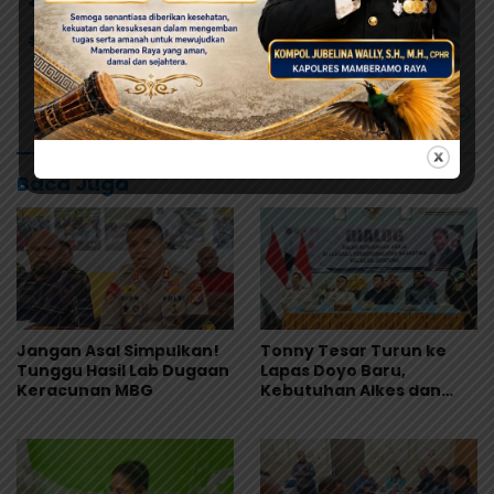
# Pasangan Cabup-Cawabup
# Pilkada Kabupaten Jayapura
Baca Juga
Jangan Asal Simpulkan!
Tonny Tesar Turun ke
Tunggu Hasil Lab Dugaan
Lapas Doyo Baru,
Keracunan MBG
Kebutuhan Alkes dan
Keamanan Jadi Sorotan