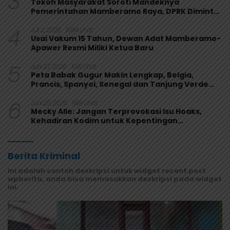
3
Tokoh Masyarakat Soroti Mandeknya
Pemerintahan Mamberamo Raya, DPRK Diminta
Perkuat Fungsi Pengawasan
4
Juli 2, 2026
1094 Lihat
Usai Vakum 15 Tahun, Dewan Adat Mamberamo-
Apawer Resmi Miliki Ketua Baru
5
Juni 27, 2026
1041 Lihat
Peta Babak Gugur Makin Lengkap, Belgia,
Prancis, Spanyol, Senegal dan Tanjung Verde
Melaju
6
Juni 29, 2026
998 Lihat
Mecky Alle: Jangan Terprovokasi Isu Hoaks,
Kehadiran Kodim untuk Kepentingan
Masyarakat Mamberamo Raya
Berita Kriminal
Ini adalah contoh deskripsi untuk widget recent post
wpberita, anda bisa memasukkan deskripsi pada widget
ini.