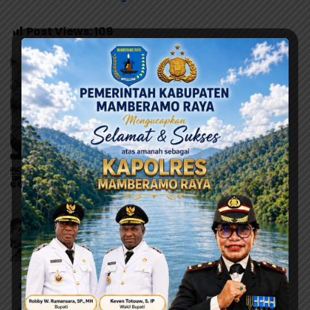
Post Views:
109
# Alpius Toam - Giri Wijayantoro
# Deklarasi