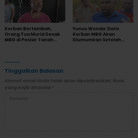
Korban Bertambah,
Yunus Wonda: Data
Orang Tua Murid Desak
Korban MBG Akan
MBG di Pesisir Tanah
Diumumkan Setelah
Merah Dihentikan
Observasi Tiga Hari
Tinggalkan Balasan
Alamat email Anda tidak akan dipublikasikan.
Ruas
yang wajib ditandai
*