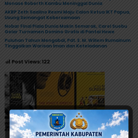
Menase Roberth Kambu Meninggal Dunia
AKBP Zeth Saalino Resmi Maju Calon Ketua IKT Papua,
Usung Semangat Kebersamaan
Nobar Final Piala Dunia Makin Semarak, Carel Suebu
Gelar Turnamen Domino Gratis di Pantai Howe
Puluhan Tahun Mengabdi, Pdt. E. M. Willem Rumainum
Tinggalkan Warisan Iman dan Keteladanan
Post Views:
122