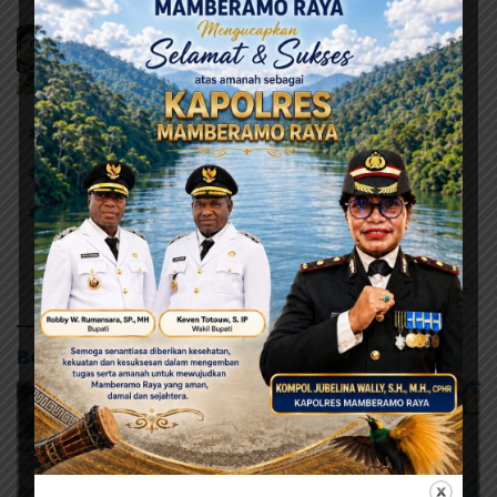
# 170 tahun HPI
# GOR Toware
# GPdI
# Ibadah Syukur
# Majelis Daerah (MD)
# Peringatan Hari Pekabaran Injil
Baca Juga