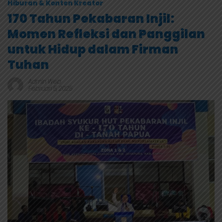
Hiburan & Konten Kreator
170 Tahun Pekabaran Injil:
Momen Refleksi dan Panggilan
untuk Hidup dalam Firman
Tuhan
Admin Web
Februari 5, 2025