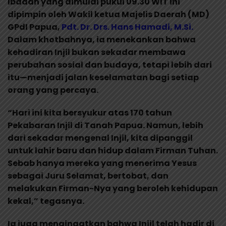
Ibadah yang dimulai pukul 09.30 WIT ini
dipimpin oleh Wakil ketua Majelis Daerah (MD)
GPdI Papua,
Pdt. Dr. Drs. Hans Hamadi, M.Si.
Dalam khotbahnya, ia menekankan bahwa
kehadiran Injil bukan sekadar membawa
perubahan sosial dan budaya, tetapi lebih dari
itu—menjadi jalan keselamatan bagi setiap
orang yang percaya.
“Hari ini kita bersyukur atas 170 tahun
Pekabaran Injil di Tanah Papua. Namun, lebih
dari sekadar mengenal Injil, kita dipanggil
untuk lahir baru dan hidup dalam Firman Tuhan.
Sebab hanya mereka yang menerima Yesus
sebagai Juru Selamat, bertobat, dan
melakukan Firman-Nya yang beroleh kehidupan
kekal,” tegasnya.
Ia juga mengingatkan bahwa Injil telah hadir di