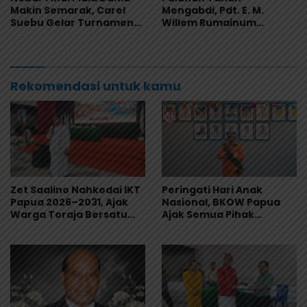
Makin Semarak, Carel
Mengabdi, Pdt. E. M.
Suebu Gelar Turnamen
Willem Rumainum
Domino Gratis di Pantai
Tinggalkan Warisan Iman
Howe
dan Keteladanan
Rekomendasi untuk kamu
Zet Saalino Nahkodai IKT
Peringati Hari Anak
Papua 2026–2031, Ajak
Nasional, BKOW Papua
Warga Toraja Bersatu
Ajak Semua Pihak
dan Siapkan LBH IKT
Lindungi dan Wujudkan
Masa Depan Anak Papua