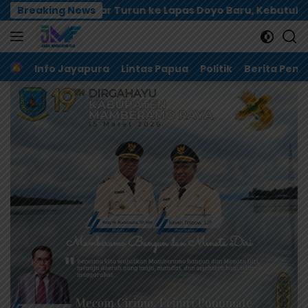
Langsung
ar Turun ke Lapas Doyo Baru, Kebutuhan Alkes dan Keama
Breaking News
ke
konten
Home
Info Jayapura
Lintas Papua
Politik
Berita Pem