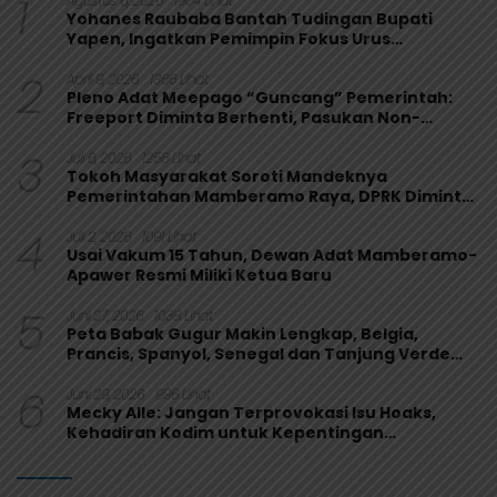
1
Agustus 6, 2026
1904 Lihat
Yohanes Raubaba Bantah Tudingan Bupati
Yapen, Ingatkan Pemimpin Fokus Urus
Kepentingan Rakyat
2
April 9, 2026
1366 Lihat
Pleno Adat Meepago “Guncang” Pemerintah:
Freeport Diminta Berhenti, Pasukan Non-
Organik Harus Ditarik
3
Juli 6, 2026
1256 Lihat
Tokoh Masyarakat Soroti Mandeknya
Pemerintahan Mamberamo Raya, DPRK Diminta
Perkuat Fungsi Pengawasan
4
Juli 2, 2026
1091 Lihat
Usai Vakum 15 Tahun, Dewan Adat Mamberamo-
Apawer Resmi Miliki Ketua Baru
5
Juni 27, 2026
1038 Lihat
Peta Babak Gugur Makin Lengkap, Belgia,
Prancis, Spanyol, Senegal dan Tanjung Verde
Melaju
6
Juni 29, 2026
996 Lihat
Mecky Alle: Jangan Terprovokasi Isu Hoaks,
Kehadiran Kodim untuk Kepentingan
Masyarakat Mamberamo Raya