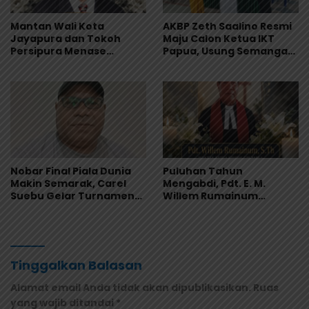
Mantan Wali Kota
AKBP Zeth Saalino Resmi
Jayapura dan Tokoh
Maju Calon Ketua IKT
Persipura Menase
Papua, Usung Semangat
Roberth Kambu
Kebersamaan
Meninggal Dunia
Nobar Final Piala Dunia
Puluhan Tahun
Makin Semarak, Carel
Mengabdi, Pdt. E. M.
Suebu Gelar Turnamen
Willem Rumainum
Domino Gratis di Pantai
Tinggalkan Warisan Iman
Howe
dan Keteladanan
Tinggalkan Balasan
Alamat email Anda tidak akan dipublikasikan.
Ruas
yang wajib ditandai
*