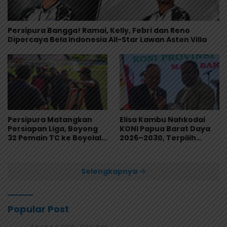
Persipura Bangga! Ramai, Kelly, Febri dan Reno
Dipercaya Bela Indonesia All-Star Lawan Aston Villa
Persipura Matangkan
Elisa Kambu Nahkodai
Persiapan Liga, Boyong
KONI Papua Barat Daya
32 Pemain TC ke Boyolali
2026–2030, Terpilih
Usai Bungkam Eks PON
Secara Aklamasi
Papua 4-1
Selengkapnya
Popular Post