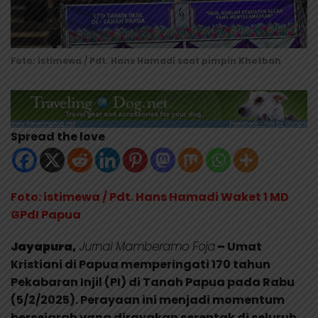
Foto: istimewa / Pdt. Hans Hamadi saat pimpin Khotbah
Spread the love
Foto: istimewa / Pdt. Hans Hamadi Waket 1 MD
GPdI Papua
Jayapura,
Jurnal Mamberamo Foja
–
Umat
Kristiani di Papua memperingati 170 tahun
Pekabaran Injil (PI) di Tanah Papua pada Rabu
(5/2/2025). Perayaan ini menjadi momentum
bersejarah yang dirayakan serentak di seluruh