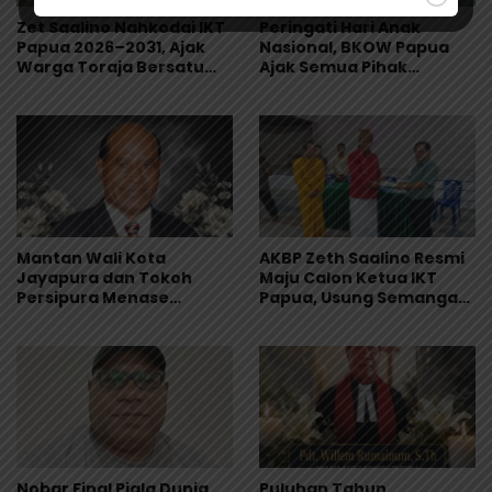
Zet Saalino Nahkodai IKT
Peringati Hari Anak
Papua 2026–2031, Ajak
Nasional, BKOW Papua
Warga Toraja Bersatu
Ajak Semua Pihak
dan Siapkan LBH IKT
Lindungi dan Wujudkan
Masa Depan Anak Papua
Mantan Wali Kota
AKBP Zeth Saalino Resmi
Jayapura dan Tokoh
Maju Calon Ketua IKT
Persipura Menase
Papua, Usung Semangat
Roberth Kambu
Kebersamaan
Meninggal Dunia
Nobar Final Piala Dunia
Puluhan Tahun