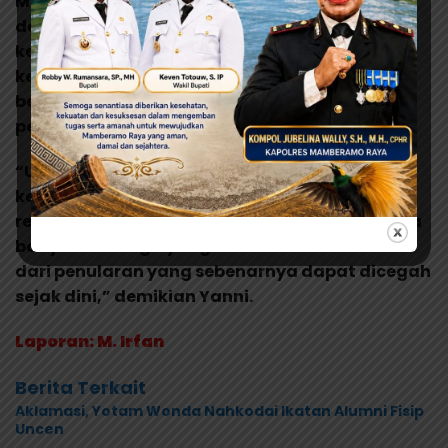
Menurut
Yanni
, fakta-fakta yang terungkap
dalam diskusi tersebut menunjukkan perlunya
keberanian untuk mengevaluasi berbagai
kebijakan kesehatan yang ada agar lebih
berpihak pada upaya pencegahan dan
perlindungan masyarakat.
“Ukuran keberhasilan sebuah kebijakan
kesehatan bukan terletak pada tebalnya
regulasi yang disusun, melainkan pada berapa
banyak keluarga yang berhasil diselamatkan
dari penularan yang sebenarnya dapat dicegah
sejak dini,” demikian Yanni.
Laporan: M. Irfan
Berita Terkait
Aklamasi, Yotam Wonda Nahkodai Ikatan Alumni Fisip
Uncen