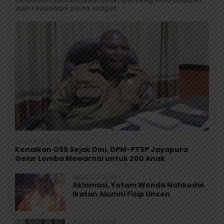
Ini adalah contoh judul deskripsi yang bisa anda isi
dan sesuaikan pada widget
Agustus 10, 2026
Kenalkan OSS Sejak Dini, DPM-PTSP Jayapura
Gelar Lomba Mewarnai untuk 200 Anak
Agustus 9, 2026
Aklamasi, Yotam Wonda Nahkodai
Ikatan Alumni Fisip Uncen
Agustus 8, 2026