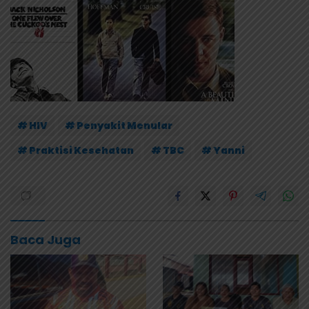
# HIV
# Penyakit Menular
# Praktisi Kesehatan
# TBC
# Yanni
Baca Juga