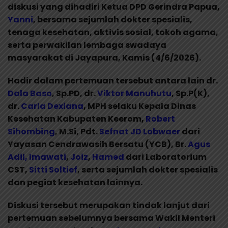
diskusi yang dihadiri Ketua DPD Gerindra Papua,
Yanni
, bersama sejumlah dokter spesialis,
tenaga kesehatan, aktivis sosial, tokoh agama,
serta perwakilan lembaga swadaya
masyarakat di Jayapura, Kamis (4/6/2026).
Hadir dalam pertemuan tersebut antara lain dr.
Dala Baso
, Sp.PD, dr.
Viktor Manuhutu
, Sp.P(K),
dr.
Carla Dexiana
, MPH selaku Kepala Dinas
Kesehatan Kabupaten Keerom,
Robert
Sihombing
, M.Si, Pdt.
Sefnat JD Lobwaer
dari
Yayasan Cendrawasih Bersatu (YCB), Br.
Agus
Adil, Imawati
,
Joiz
,
Hamed
dari Laboratorium
CST,
Sitti Soltief
, serta sejumlah dokter spesialis
dan pegiat kesehatan lainnya.
Diskusi tersebut merupakan tindak lanjut dari
pertemuan sebelumnya bersama Wakil Menteri