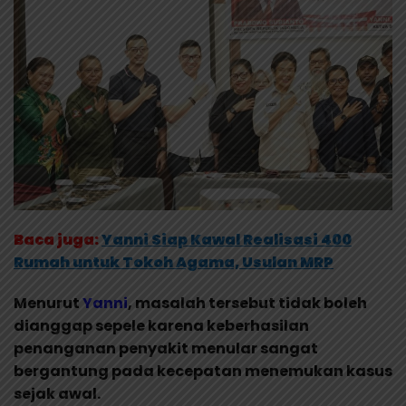
Baca juga:
Yanni Siap Kawal Realisasi 400
Rumah untuk Tokoh Agama, Usulan MRP
Menurut
Yanni
, masalah tersebut tidak boleh
dianggap sepele karena keberhasilan
penanganan penyakit menular sangat
bergantung pada kecepatan menemukan kasus
sejak awal.