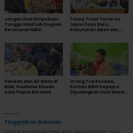
Jangan Asal Simpulkan!
Tonny Tesar Turun ke
Tunggu Hasil Lab Dugaan
Lapas Doyo Baru,
Keracunan MBG
Kebutuhan Alkes dan
Keamanan Jadi Sorotan
Pelukan dan Air Mata di
Orang Tua Kecewa,
Biak, Dualisme Dewan
Korban MBG Depapre
Adat Papua Berakhir
Dipulangkan Saat Masih
Muntah dan Diare
Tinggalkan Balasan
Alamat email Anda tidak akan dipublikasikan.
Ruas