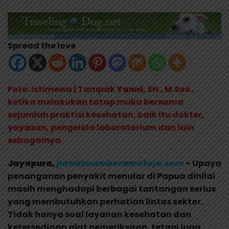
Spread the love
Foto: istimewa | Tampak
Yanni
, SH., M.Sos.,
ketika melakukan tatap muka bersama
sejumlah praktisi kesehatan, baik itu dokter,
yayasan, pengelola laboratorium dan lain
sebagainya.
Jayapura,
jurnalmamberamofoja.com
– Upaya
penanganan penyakit menular di Papua dinilai
masih menghadapi berbagai tantangan serius
yang membutuhkan perhatian lintas sektor.
Tidak hanya soal layanan kesehatan dan
ketersediaan alat pemeriksaan, tetapi juga