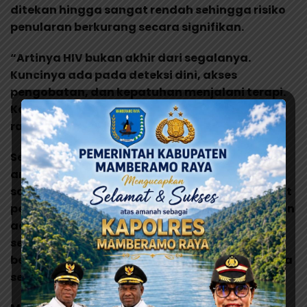
ditekan hingga sangat rendah sehingga risiko
penularan berkurang secara signifikan.
“Artinya HIV bukan akhir dari segalanya.
Kuncinya ada pada deteksi dini, akses
pengobatan, dan kepatuhan menjalani terapi.
Karena itu negara harus memastikan seluruh
rangkaian layanan itu tersedia,” kata Yanni.
Selain HIV, perhatian juga diarahkan pada
ancaman TBC yang hingga kini masih menjadi
salah satu penyebab kematian tertinggi akibat
penyakit menular. Para dokter mengungkapkan
adanya kasus TBC laten, yakni kondisi ketika
seseorang telah terinfeksi bakteri TBC tetapi
belum menunjukkan gejala yang jelas sehingga
sering tidak terdeteksi.