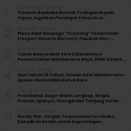
1
Agustus 6, 2026
1985 Lihat
Yohanes Raubaba Bantah Tudingan Bupati
Yapen, Ingatkan Pemimpin Fokus Urus
Kepentingan Rakyat
2
April 9, 2026
1375 Lihat
Pleno Adat Meepago “Guncang” Pemerintah:
Freeport Diminta Berhenti, Pasukan Non-
Organik Harus Ditarik
3
Juli 6, 2026
1275 Lihat
Tokoh Masyarakat Soroti Mandeknya
Pemerintahan Mamberamo Raya, DPRK Diminta
Perkuat Fungsi Pengawasan
4
Juli 2, 2026
1109 Lihat
Usai Vakum 15 Tahun, Dewan Adat Mamberamo-
Apawer Resmi Miliki Ketua Baru
5
Juni 27, 2026
1045 Lihat
Peta Babak Gugur Makin Lengkap, Belgia,
Prancis, Spanyol, Senegal dan Tanjung Verde
Melaju
6
Juni 29, 2026
1004 Lihat
Mecky Alle: Jangan Terprovokasi Isu Hoaks,
Kehadiran Kodim untuk Kepentingan
Masyarakat Mamberamo Raya