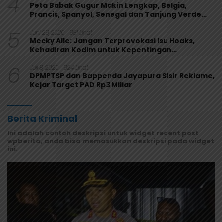
4
Peta Babak Gugur Makin Lengkap, Belgia,
Prancis, Spanyol, Senegal dan Tanjung Verde
Melaju
5
Juni 29, 2026
981 Lihat
Mecky Alle: Jangan Terprovokasi Isu Hoaks,
Kehadiran Kodim untuk Kepentingan
Masyarakat Mamberamo Raya
6
Juli 8, 2026
924 Lihat
DPMPTSP dan Bappenda Jayapura Sisir Reklame,
Kejar Target PAD Rp3 Miliar
Berita Kriminal
Ini adalah contoh deskripsi untuk widget recent post
wpberita, anda bisa memasukkan deskripsi pada widget
ini.