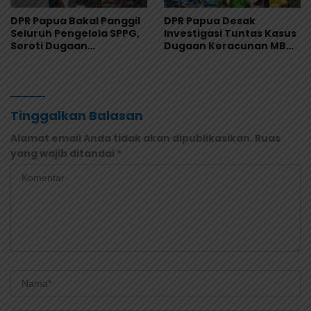
DPR Papua Bakal Panggil
DPR Papua Desak
Seluruh Pengelola SPPG,
Investigasi Tuntas Kasus
Soroti Dugaan
Dugaan Keracunan MBG
Keracunan Massal
di Jayapura
Program MBG
Tinggalkan Balasan
Alamat email Anda tidak akan dipublikasikan.
Ruas
yang wajib ditandai
*