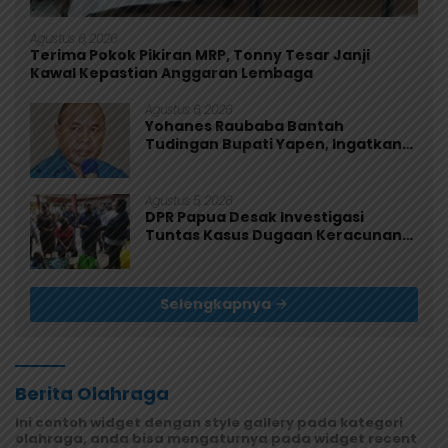
Agustus 6, 2026
Terima Pokok Pikiran MRP, Tonny Tesar Janji
Kawal Kepastian Anggaran Lembaga
Agustus 6, 2026
Yohanes Raubaba Bantah
Tudingan Bupati Yapen, Ingatkan
Pemimpin Fokus Urus Kepentingan
Rakyat
Agustus 5, 2026
DPR Papua Desak Investigasi
Tuntas Kasus Dugaan Keracunan
MBG di Jayapura
Selengkapnya
Berita Olahraga
Ini contoh widget dengan style gallery pada kategori
olahraga, anda bisa mengaturnya pada widget recent