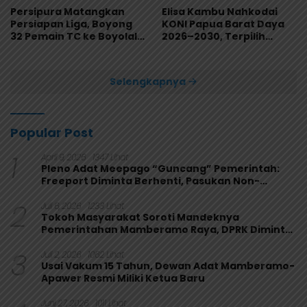
Persipura Matangkan
Elisa Kambu Nahkodai
Persiapan Liga, Boyong
KONI Papua Barat Daya
32 Pemain TC ke Boyolali
2026–2030, Terpilih
Usai Bungkam Eks PON
Secara Aklamasi
Papua 4-1
Selengkapnya
Popular Post
1
April 9, 2026
1347 Lihat
Pleno Adat Meepago “Guncang” Pemerintah:
Freeport Diminta Berhenti, Pasukan Non-
Organik Harus Ditarik
2
Juli 6, 2026
1233 Lihat
Tokoh Masyarakat Soroti Mandeknya
Pemerintahan Mamberamo Raya, DPRK Diminta
Perkuat Fungsi Pengawasan
3
Juli 2, 2026
1062 Lihat
Usai Vakum 15 Tahun, Dewan Adat Mamberamo-
Apawer Resmi Miliki Ketua Baru
Juni 27, 2026
1011 Lihat