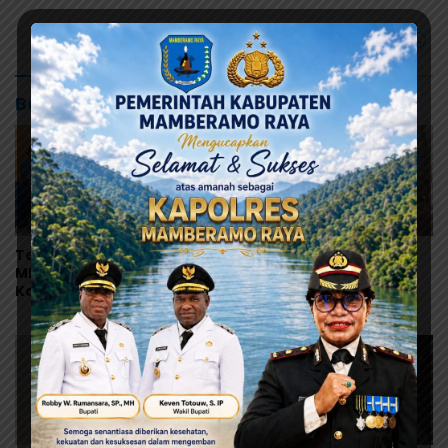
Baca Juga
Terima Pokok Pikiran
ARUN Papua Desak
MRP, Tonny Tesar Janji
Pemerintah Tetapkan
Kawal Kepastian
Status KLB, Nilai
Anggaran Lembaga
Pernyataan Kuasa
Hukum Yayasan KISP Tak
Sentuh Akar Masalah
MBG