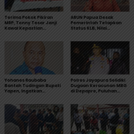
Terima Pokok Pikiran
ARUN Papua Desak
MRP, Tonny Tesar Janji
Pemerintah Tetapkan
Kawal Kepastian
Status KLB, Nilai
Anggaran Lembaga
Pernyataan Kuasa
Hukum Yayasan KISP Tak
Sentuh Akar Masalah
MBG
Yohanes Raubaba
Polres Jayapura Selidiki
Bantah Tudingan Bupati
Dugaan Keracunan MBG
Yapen, Ingatkan
di Depapre, Puluhan
Pemimpin Fokus Urus
Saksi Diperiksa dan
Kepentingan Rakyat
Sampel Makanan Diuji