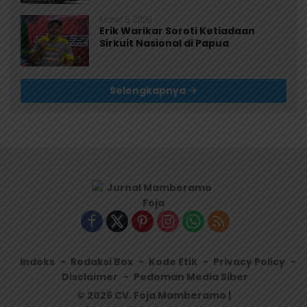
Maret 5, 2026
Erik Warikar Soroti Ketiadaan
Sirkuit Nasional di Papua
Selengkapnya
Indeks
Redaksi Box
Kode Etik
Privacy Policy
Disclaimer
Pedoman Media Siber
© 2026 CV. Foja Mamberamo |