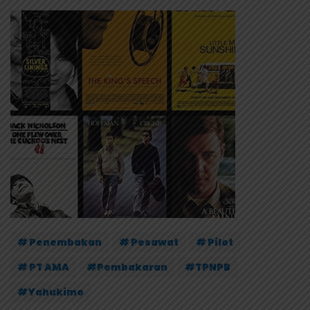
# Penembakan
# Pesawat
# Pilot
# PT AMA
#Pembakaran
#TPNPB
#Yahukimo