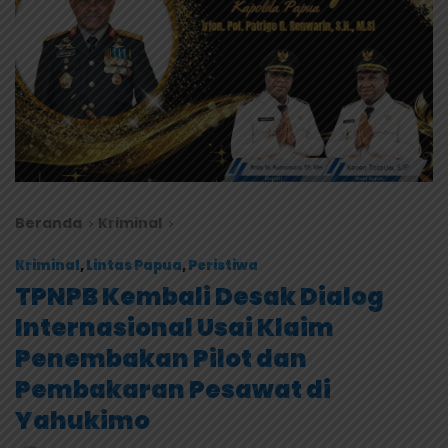
Beranda
Kriminal
Kriminal
,
Lintas Papua
,
Peristiwa
TPNPB Kembali Desak Dialog
Internasional Usai Klaim
Penembakan Pilot dan
Pembakaran Pesawat di
Yahukimo