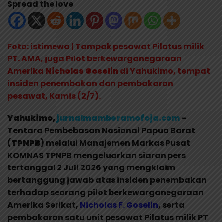
Spread the love
Foto: istimewa | Tampak pesawat Pilatus milik
PT. AMA, juga Pilot berkewarganegaraan
Amerika
Nicholas Goselin
di Yahukimo, tempat
insiden penembakan dan pembakaran
pesawat, Kamis (2/7).
Yahukimo,
jurnalmamberamofoja.com
–
Tentara Pembebasan Nasional Papua Barat
(
TPNPB
) melalui Manajemen Markas Pusat
KOMNAS TPNPB mengeluarkan siaran pers
tertanggal 2 Juli 2026 yang mengklaim
bertanggung jawab atas insiden penembakan
terhadap seorang pilot berkewarganegaraan
Amerika Serikat,
Nicholas F. Goselin
, serta
pembakaran satu unit pesawat Pilatus milik PT