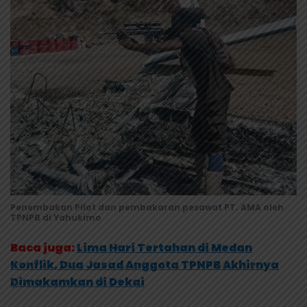
Penembakan Pilot dan pembakaran pesawat PT. AMA oleh
TPNPB di Yahukimo
Baca juga:
Lima Hari Tertahan di Medan
Konflik, Dua Jasad Anggota TPNPB Akhirnya
Dimakamkan di Dekai