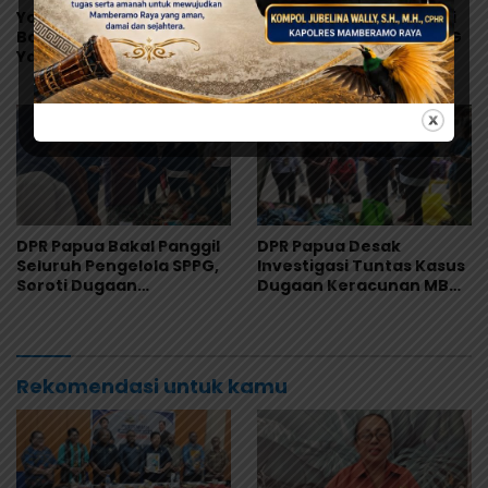
Yohanes Raubaba
Polres Jayapura Selidiki
Bantah Tudingan Bupati
Dugaan Keracunan MBG
Yapen, Ingatkan
di Depapre, Puluhan
Pemimpin Fokus Urus
Saksi Diperiksa dan
Kepentingan Rakyat
Sampel Makanan Diuji
DPR Papua Bakal Panggil
DPR Papua Desak
Seluruh Pengelola SPPG,
Investigasi Tuntas Kasus
Soroti Dugaan
Dugaan Keracunan MBG
Keracunan Massal
di Jayapura
Program MBG
Rekomendasi untuk kamu