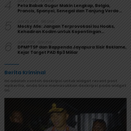
4
Juni 27, 2026
1011 Lihat
Peta Babak Gugur Makin Lengkap, Belgia,
Prancis, Spanyol, Senegal dan Tanjung Verde
Melaju
5
Juni 29, 2026
981 Lihat
Mecky Alle: Jangan Terprovokasi Isu Hoaks,
Kehadiran Kodim untuk Kepentingan
Masyarakat Mamberamo Raya
6
Juli 8, 2026
924 Lihat
DPMPTSP dan Bappenda Jayapura Sisir Reklame,
Kejar Target PAD Rp3 Miliar
Berita Kriminal
Ini adalah contoh deskripsi untuk widget recent post
wpberita, anda bisa memasukkan deskripsi pada widget
ini.