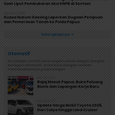
Saat Liput Pembubaran Aksi KNPB di Sentani
Agustus 1, 2026
Kuasa Hukum Gassing Laporkan Dugaan Penipuan
dan Pemerasan Tanah ke Polda Papua
Selengkapnya
Otomotif
Ini adalah contoh keterangan untuk widget dengan
kategori otomotif, anda bisa dengan mudah
memasukkannya pada widget.
Mei 29, 2026
Bajaj Masuk Papua, Buka Peluang
Bisnis dan Lapangan Kerja Baru
Mei 29, 2026
Update Harga Mobil Toyota 2026,
Dari Calya hingga Land Cruiser