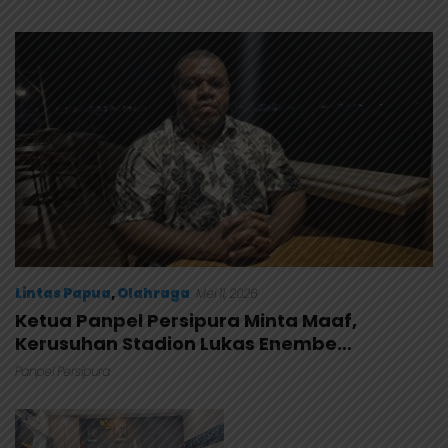
Masuk Kalender Event
Anggaran Lembaga
Nasional
Lintas Papua
,
Olahraga
Mei 11, 2026
Ketua Panpel Persipura Minta Maaf,
Kerusuhan Stadion Lukas Enembe
Tinggalkan Kerugian Besar
Panpel Persipura