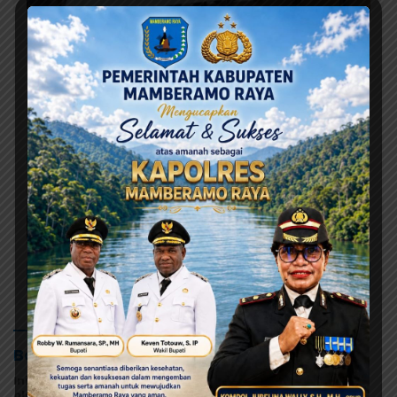
Agustus 6, 2026
Terima Pokok Pikiran MRP, Tonny Tesar Janji
Kawal Kepastian Anggaran Lembaga
Agustus 6, 2026
Yohanes Raubaba Bantah
Tudingan Bupati Yapen, Ingatkan
Pemimpin Fokus Urus Kepentingan
Rakyat
Agustus 5, 2026
DPR Papua Desak Investigasi
Tuntas Kasus Dugaan Keracunan
MBG di Jayapura
Selengkapnya
Berita Olahraga
Ini contoh widget dengan style gallery pada kategori
olahraga, anda bisa mengaturnya pada widget recent