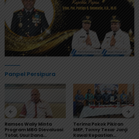
Panpel Persipura
Ramses Wally: Festival
Terima Pokok Pikiran
Danau Sentani Ke-XV
MRP, Tonny Tesar Janji
2026 Harus Kembali
Kawal Kepastian