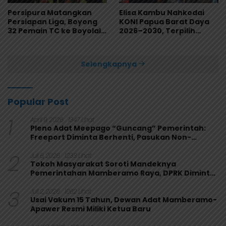
Persipura Matangkan
Elisa Kambu Nahkodai
Persiapan Liga, Boyong
KONI Papua Barat Daya
32 Pemain TC ke Boyolali
2026–2030, Terpilih
Usai Bungkam Eks PON
Secara Aklamasi
Papua 4-1
Selengkapnya
Popular Post
1
April 9, 2026
1347 Lihat
Pleno Adat Meepago “Guncang” Pemerintah:
Freeport Diminta Berhenti, Pasukan Non-
Organik Harus Ditarik
2
Juli 6, 2026
1233 Lihat
Tokoh Masyarakat Soroti Mandeknya
Pemerintahan Mamberamo Raya, DPRK Diminta
Perkuat Fungsi Pengawasan
3
Juli 2, 2026
1062 Lihat
Usai Vakum 15 Tahun, Dewan Adat Mamberamo-
Apawer Resmi Miliki Ketua Baru