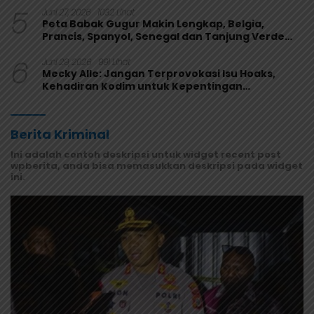
5
Juni 27, 2026
1032 Lihat
Peta Babak Gugur Makin Lengkap, Belgia,
Prancis, Spanyol, Senegal dan Tanjung Verde
Melaju
6
Juni 29, 2026
991 Lihat
Mecky Alle: Jangan Terprovokasi Isu Hoaks,
Kehadiran Kodim untuk Kepentingan
Masyarakat Mamberamo Raya
Berita Kriminal
Ini adalah contoh deskripsi untuk widget recent post
wpberita, anda bisa memasukkan deskripsi pada widget
ini.