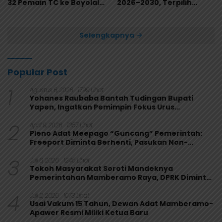
32 Pemain TC ke Boyolali
2026–2030, Terpilih
Usai Bungkam Eks PON
Secara Aklamasi
Papua 4-1
Selengkapnya
Popular Post
1
Agustus 6, 2026
1799 Lihat
Yohanes Raubaba Bantah Tudingan Bupati
Yapen, Ingatkan Pemimpin Fokus Urus
Kepentingan Rakyat
2
April 9, 2026
1357 Lihat
Pleno Adat Meepago “Guncang” Pemerintah:
Freeport Diminta Berhenti, Pasukan Non-
Organik Harus Ditarik
3
Juli 6, 2026
1245 Lihat
Tokoh Masyarakat Soroti Mandeknya
Pemerintahan Mamberamo Raya, DPRK Diminta
Perkuat Fungsi Pengawasan
4
Juli 2, 2026
1073 Lihat
Usai Vakum 15 Tahun, Dewan Adat Mamberamo-
Apawer Resmi Miliki Ketua Baru