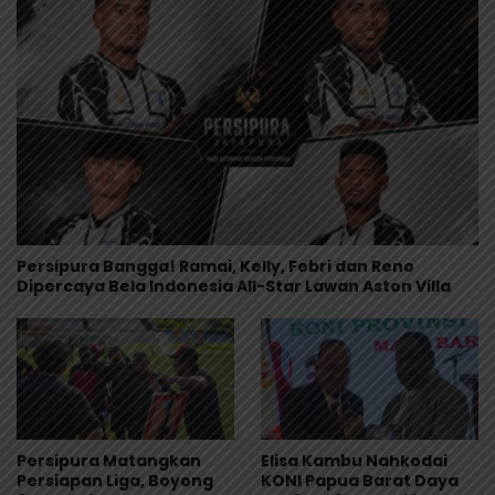
Persipura Bangga! Ramai, Kelly, Febri dan Reno
Dipercaya Bela Indonesia All-Star Lawan Aston Villa
Persipura Matangkan
Elisa Kambu Nahkodai
Persiapan Liga, Boyong
KONI Papua Barat Daya