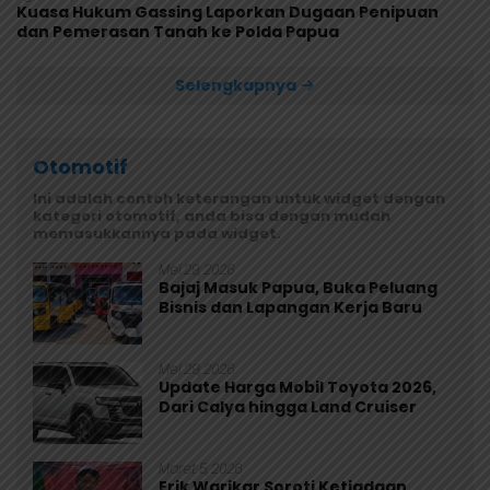
Kuasa Hukum Gassing Laporkan Dugaan Penipuan
dan Pemerasan Tanah ke Polda Papua
Selengkapnya
Otomotif
Ini adalah contoh keterangan untuk widget dengan
kategori otomotif, anda bisa dengan mudah
memasukkannya pada widget.
Mei 29, 2026
Bajaj Masuk Papua, Buka Peluang
Bisnis dan Lapangan Kerja Baru
Mei 29, 2026
Update Harga Mobil Toyota 2026,
Dari Calya hingga Land Cruiser
Maret 5, 2026
Erik Warikar Soroti Ketiadaan