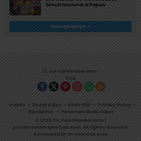
Sirkuit Nasional di Papua
Selengkapnya
Indeks
Redaksi Box
Kode Etik
Privacy Policy
Disclaimer
Pedoman Media Siber
© 2026 CV. Foja Mamberamo |
jurnalmamberamofoja.com. All rights reserved.
Developed by m-onetech.com