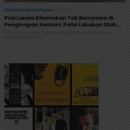
Kriminal
,
Lintas Papua
Juli 7, 2026
Pria Lansia Ditemukan Tak Bernyawa di
Penginapan Sentani, Polisi Lakukan Olah
TKP
# 66 Tahun
,
# Dugaan Sakit
,
# Meninggal
,
# Penginapan
,
# Pria Tak
Bernyawa
,
Roy Hamadi