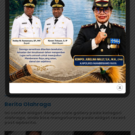
MRP Tegaskan Dukungan Papua Utara: “Ini Soal
Keadilan bagi Saireri”
Agustus 7, 2026
Warisan Leluhur Pulang ke Papua,
Ribuan Artefak dari Amerika
Diserahkan ke Museum Uncen
Agustus 7, 2026
Evaluasi Total MBG di Jayapura,
Pemerintah Pastikan Keamanan
dan Kualitas Makanan
Selengkapnya
Berita Olahraga
Ini contoh widget dengan style gallery pada kategori
olahraga, anda bisa mengaturnya pada widget recent
post wpberita.