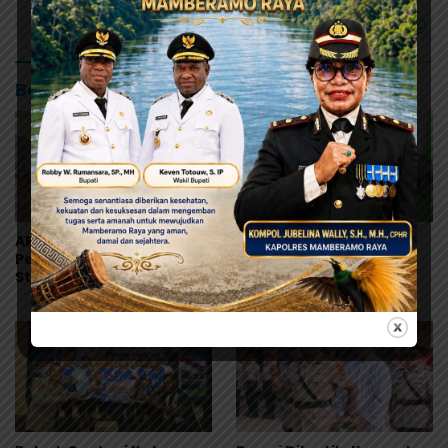
Baca Juga
ARUN Papua Desak
Sambangi Warga
Pemerintah Tetapkan
Kwadeware, AIPTU
Status KLB, Nilai
Philipus Dengarkan
Pernyataan Kuasa
Keluhan Soal Gangguan
Hukum Yayasan KISP Tak
Kamtibmas
Sentuh Akar Masalah
MBG