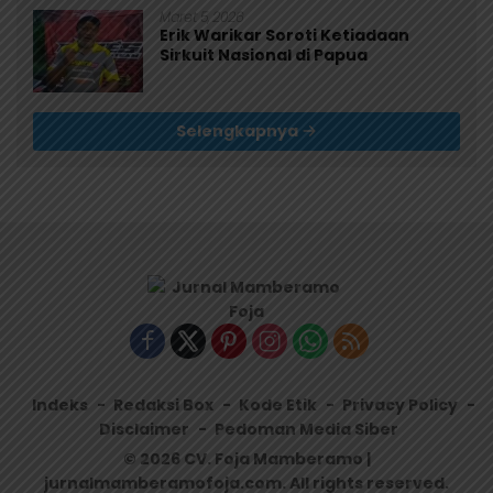
Maret 5, 2026
Erik Warikar Soroti Ketiadaan
Sirkuit Nasional di Papua
Selengkapnya
Indeks
Redaksi Box
Kode Etik
Privacy Policy
Disclaimer
Pedoman Media Siber
© 2026 CV. Foja Mamberamo |
jurnalmamberamofoja.com. All rights reserved.