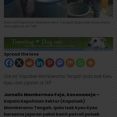
Dok ist/ Kapolsek Mamberamo Tengah Ipda Isak Kyeu Kyeu
dan jajaran di TKP
Spread the love
Dok ist/ Kapolsek Mamberamo Tengah Ipda Isak Kyeu
Kyeu dan jajaran di TKP
Jurnalis Mambermao Foja, Kasonaweja –
Kepala Kepolisian Sektor (Kapolsek)
Mamberamo Tengah, Ipda Isak kyeu Kyeu
bersama jajaran yakni kanit patroli polsek