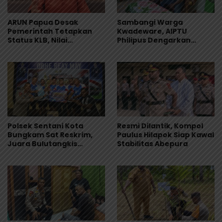
ARUN Papua Desak
Sambangi Warga
Pemerintah Tetapkan
Kwadeware, AIPTU
Status KLB, Nilai
Philipus Dengarkan
Pernyataan Kuasa
Keluhan Soal Gangguan
Hukum Yayasan KISP Tak
Kamtibmas
Sentuh Akar Masalah
MBG
Polsek Sentani Kota
Resmi Dilantik, Kompol
Bungkam Sat Reskrim,
Paulus Hilapok Siap Kawal
Juara Bulutangkis
Stabilitas Abepura
Kapolres Cup I 2026