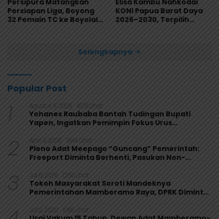
Persipura Matangkan
Elisa Kambu Nahkodai
Persiapan Liga, Boyong
KONI Papua Barat Daya
32 Pemain TC ke Boyolali
2026–2030, Terpilih
Usai Bungkam Eks PON
Secara Aklamasi
Papua 4-1
Selengkapnya
Popular Post
1
Agustus 6, 2026
1873 Lihat
Yohanes Raubaba Bantah Tudingan Bupati
Yapen, Ingatkan Pemimpin Fokus Urus
Kepentingan Rakyat
2
April 9, 2026
1364 Lihat
Pleno Adat Meepago “Guncang” Pemerintah:
Freeport Diminta Berhenti, Pasukan Non-
Organik Harus Ditarik
3
Juli 6, 2026
1256 Lihat
Tokoh Masyarakat Soroti Mandeknya
Pemerintahan Mamberamo Raya, DPRK Diminta
Perkuat Fungsi Pengawasan
4
Juli 2, 2026
1085 Lihat
Usai Vakum 15 Tahun, Dewan Adat Mamberamo-