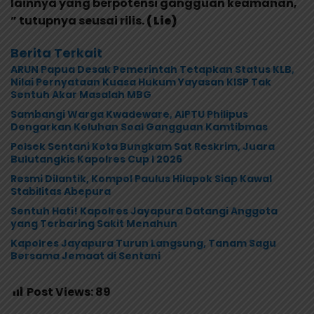
lainnya yang berpotensi gangguan keamanan,
” tutupnya seusai rilis.
( Lie)
Berita Terkait
ARUN Papua Desak Pemerintah Tetapkan Status KLB,
Nilai Pernyataan Kuasa Hukum Yayasan KISP Tak
Sentuh Akar Masalah MBG
Sambangi Warga Kwadeware, AIPTU Philipus
Dengarkan Keluhan Soal Gangguan Kamtibmas
Polsek Sentani Kota Bungkam Sat Reskrim, Juara
Bulutangkis Kapolres Cup I 2026
Resmi Dilantik, Kompol Paulus Hilapok Siap Kawal
Stabilitas Abepura
Sentuh Hati! Kapolres Jayapura Datangi Anggota
yang Terbaring Sakit Menahun
Kapolres Jayapura Turun Langsung, Tanam Sagu
Bersama Jemaat di Sentani
Post Views:
89