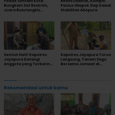
Polsek Sentani Kota
Resmi Dilantik, Kompol
Bungkam Sat Reskrim,
Paulus Hilapok Siap Kawal
Juara Bulutangkis
Stabilitas Abepura
Kapolres Cup I 2026
Sentuh Hati! Kapolres
Kapolres Jayapura Turun
Jayapura Datangi
Langsung, Tanam Sagu
Anggota yang Terbaring
Bersama Jemaat di
Sakit Menahun
Sentani
Rekomendasi untuk kamu