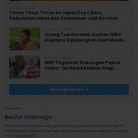
Agustus 8, 2026
Tonny Tesar Turun ke Lapas Doyo Baru,
Kebutuhan Alkes dan Keamanan Jadi Sorotan
Agustus 7, 2026
Orang Tua Kecewa, Korban MBG
Depapre Dipulangkan Saat Masih
Muntah dan Diare
Agustus 7, 2026
MRP Tegaskan Dukungan Papua
Utara: “Ini Soal Keadilan bagi
Saireri”
Selengkapnya
Berita Olahraga
Ini contoh widget dengan style gallery pada kategori
olahraga, anda bisa mengaturnya pada widget recent
post wpberita.