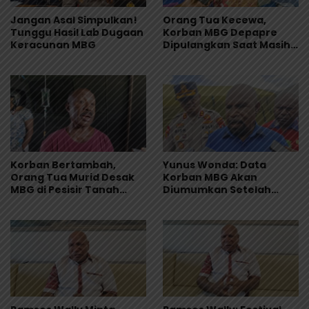
Jangan Asal Simpulkan!
Orang Tua Kecewa,
Tunggu Hasil Lab Dugaan
Korban MBG Depapre
Keracunan MBG
Dipulangkan Saat Masih
Muntah dan Diare
Korban Bertambah,
Yunus Wonda: Data
Orang Tua Murid Desak
Korban MBG Akan
MBG di Pesisir Tanah
Diumumkan Setelah
Merah Dihentikan
Observasi Tiga Hari