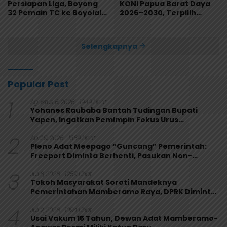
Persiapan Liga, Boyong
KONI Papua Barat Daya
32 Pemain TC ke Boyolali
2026–2030, Terpilih
Usai Bungkam Eks PON
Secara Aklamasi
Papua 4-1
Selengkapnya
Popular Post
1
Agustus 6, 2026
1949 Lihat
Yohanes Raubaba Bantah Tudingan Bupati
Yapen, Ingatkan Pemimpin Fokus Urus
Kepentingan Rakyat
2
April 9, 2026
1369 Lihat
Pleno Adat Meepago “Guncang” Pemerintah:
Freeport Diminta Berhenti, Pasukan Non-
Organik Harus Ditarik
3
Juli 6, 2026
1259 Lihat
Tokoh Masyarakat Soroti Mandeknya
Pemerintahan Mamberamo Raya, DPRK Diminta
Perkuat Fungsi Pengawasan
4
Juli 2, 2026
1094 Lihat
Usai Vakum 15 Tahun, Dewan Adat Mamberamo-