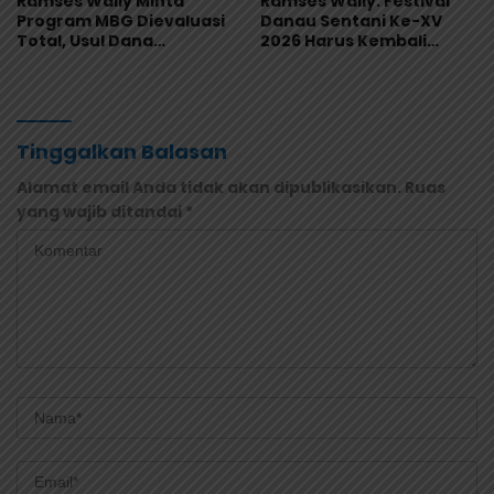
Ramses Wally Minta
Ramses Wally: Festival
Program MBG Dievaluasi
Danau Sentani Ke-XV
Total, Usul Dana
2026 Harus Kembali
Langsung Dikelola
Masuk Kalender Event
Sekolah
Nasional
Tinggalkan Balasan
Alamat email Anda tidak akan dipublikasikan.
Ruas
yang wajib ditandai
*