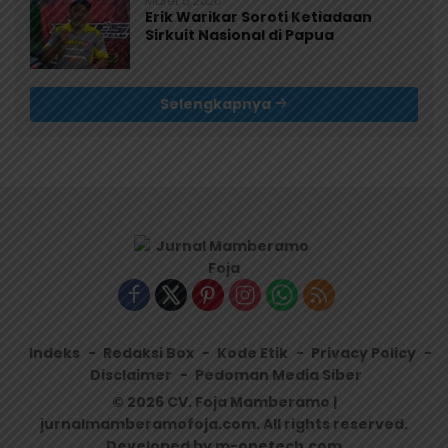
Maret 5, 2026
Erik Warikar Soroti Ketiadaan
Sirkuit Nasional di Papua
Selengkapnya
Indeks
Redaksi Box
Kode Etik
Privacy Policy
Disclaimer
Pedoman Media Siber
© 2026 CV. Foja Mamberamo |
jurnalmamberamofoja.com. All rights reserved.
Developed by m-onetech.com