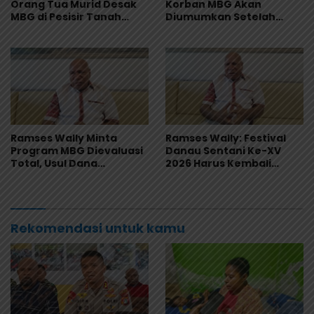
Orang Tua Murid Desak
Korban MBG Akan
MBG di Pesisir Tanah
Diumumkan Setelah
Merah Dihentikan
Observasi Tiga Hari
Ramses Wally Minta
Ramses Wally: Festival
Program MBG Dievaluasi
Danau Sentani Ke-XV
Total, Usul Dana
2026 Harus Kembali
Langsung Dikelola
Masuk Kalender Event
Sekolah
Nasional
Rekomendasi untuk kamu