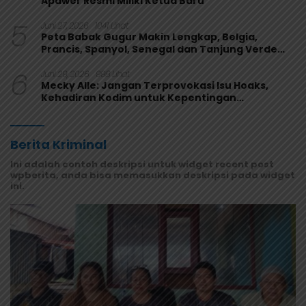
Apawer Resmi Miliki Ketua Baru
5
Juni 27, 2026
1041 Lihat
Peta Babak Gugur Makin Lengkap, Belgia,
Prancis, Spanyol, Senegal dan Tanjung Verde
Melaju
6
Juni 29, 2026
998 Lihat
Mecky Alle: Jangan Terprovokasi Isu Hoaks,
Kehadiran Kodim untuk Kepentingan
Masyarakat Mamberamo Raya
Berita Kriminal
Ini adalah contoh deskripsi untuk widget recent post
wpberita, anda bisa memasukkan deskripsi pada widget
ini.