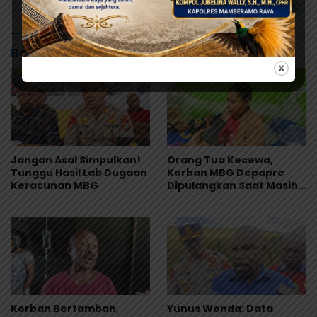
Baca Juga
Jangan Asal Simpulkan!
Orang Tua Kecewa,
Tunggu Hasil Lab Dugaan
Korban MBG Depapre
Keracunan MBG
Dipulangkan Saat Masih
Muntah dan Diare
Korban Bertambah,
Yunus Wonda: Data