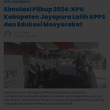
Info Jayapura
Simulasi Pilbup 2024: KPU
Kabupaten Jayapura Latih KPPS
dan Edukasi Masyarakat
Admin Web
Oktober 29, 2024
Caption Foto: Petugas KPPS Kabupaten Jayapura
mengambil sumpah dalam simulasi pemungutan suara di
Lapangan Apel Kantor Bupati Jayapura pada Selasa (29/10),
sebagai persiapan Pilbup Jayapura 2024.