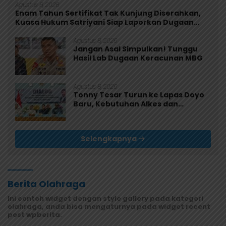
Agustus 8, 2026
Enam Tahun Sertifikat Tak Kunjung Diserahkan,
Kuasa Hukum Satriyani Siap Laporkan Dugaan
Mafia Tanah ke Polda Papua
Agustus 8, 2026
Jangan Asal Simpulkan! Tunggu
Hasil Lab Dugaan Keracunan MBG
Agustus 8, 2026
Tonny Tesar Turun ke Lapas Doyo
Baru, Kebutuhan Alkes dan
Keamanan Jadi Sorotan
Selengkapnya
Berita Olahraga
Ini contoh widget dengan style gallery pada kategori
olahraga, anda bisa mengaturnya pada widget recent
post wpberita.