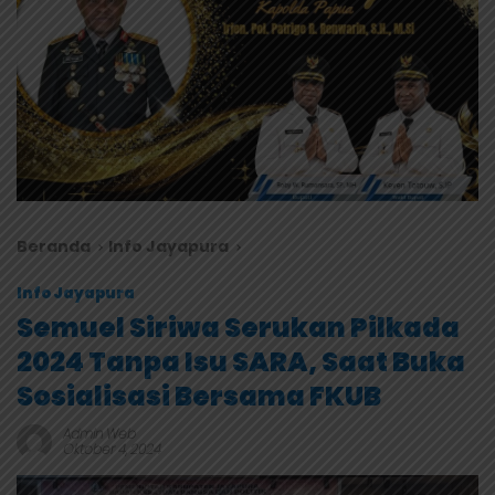
Beranda
Info Jayapura
Info Jayapura
Semuel Siriwa Serukan Pilkada
2024 Tanpa Isu SARA, Saat Buka
Sosialisasi Bersama FKUB
Admin Web
Oktober 4, 2024