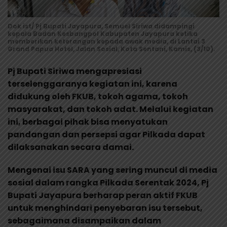
Dok ist/ Pj Bupati Jayapura, Semuel Siriwa didampingi
kepala Badan Kesbangpol Kabupaten Jayapura ketika
memberikan keterangan kepada awak media, di Lantai 3
Grand Papua Hotel, Jalan Sosial, Kota Sentani, Kamis, (3/10).
Pj Bupati Siriwa mengapresiasi
terselenggaranya kegiatan ini, karena
didukung oleh FKUB, tokoh agama, tokoh
masyarakat, dan tokoh adat. Melalui kegiatan
ini, berbagai pihak bisa menyatukan
pandangan dan persepsi agar Pilkada dapat
dilaksanakan secara damai.
Mengenai isu SARA yang sering muncul di media
sosial dalam rangka Pilkada Serentak 2024, Pj
Bupati Jayapura berharap peran aktif FKUB
untuk menghindari penyebaran isu tersebut,
sebagaimana disampaikan dalam