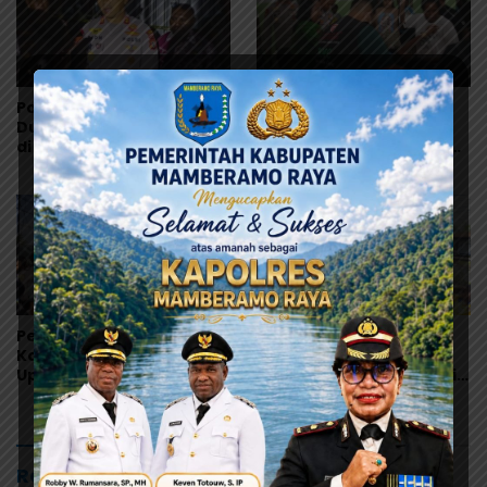
Polres Jayapura Selidiki
Korban Dugaan MBG
Dugaan Keracunan MBG
Terus Bertambah,
di Depapre, Puluhan
Kapolres Jayapura Turun
Saksi Diperiksa dan
Langsung ke Puskesmas
Sampel Makanan Diuji
dan RS
Perdana Digelar di
Bupati Jayapura
Kalkote, Bupati YW:
Gandeng Pemilik Hak
Upacara HUT ke-81 RI
Ulayat Cari Jalan Damai,
Kabupaten Jayapura
Godlief Ohee: Demi
Libatkan Seluruh Distrik
Anak-Anak, Kami Siap
Rekomendasi untuk kamu