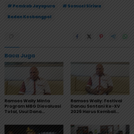
# Pemkab Jayapura
# Semuel Siriwa
Badan Kesbangpol
Baca Juga
Ramses Wally Minta
Ramses Wally: Festival
Program MBG Dievaluasi
Danau Sentani Ke-XV
Total, Usul Dana
2026 Harus Kembali
Langsung Dikelola
Masuk Kalender Event
Sekolah
Nasional