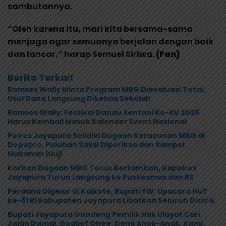
sambutannya.
“Oleh karena itu, mari kita bersama-sama
menjaga agar semuanya berjalan dengan baik
dan lancar,” harap Semuel Siriwa.
(Fan)
Berita Terkait
Ramses Wally Minta Program MBG Dievaluasi Total,
Usul Dana Langsung Dikelola Sekolah
Ramses Wally: Festival Danau Sentani Ke-XV 2026
Harus Kembali Masuk Kalender Event Nasional
Polres Jayapura Selidiki Dugaan Keracunan MBG di
Depapre, Puluhan Saksi Diperiksa dan Sampel
Makanan Diuji
Korban Dugaan MBG Terus Bertambah, Kapolres
Jayapura Turun Langsung ke Puskesmas dan RS
Perdana Digelar di Kalkote, Bupati YW: Upacara HUT
ke-81 RI Kabupaten Jayapura Libatkan Seluruh Distrik
Bupati Jayapura Gandeng Pemilik Hak Ulayat Cari
Jalan Damai, Godlief Ohee: Demi Anak-Anak, Kami