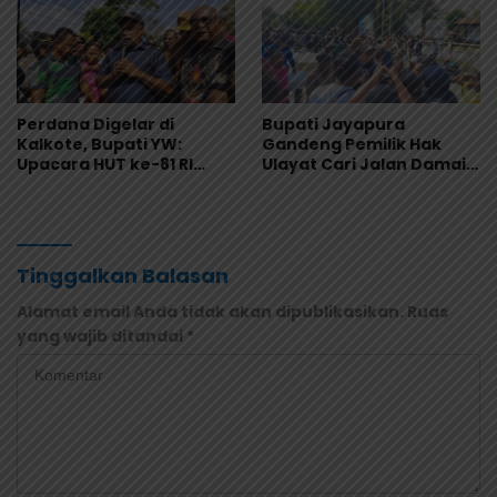
Perdana Digelar di
Bupati Jayapura
Kalkote, Bupati YW:
Gandeng Pemilik Hak
Upacara HUT ke-81 RI
Ulayat Cari Jalan Damai,
Kabupaten Jayapura
Godlief Ohee: Demi
Libatkan Seluruh Distrik
Anak-Anak, Kami Siap
Tinggalkan Balasan
Alamat email Anda tidak akan dipublikasikan.
Ruas
yang wajib ditandai
*