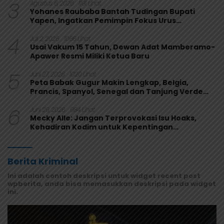
3
Agustus 6, 2026
1191 Lihat
Yohanes Raubaba Bantah Tudingan Bupati
Yapen, Ingatkan Pemimpin Fokus Urus
Kepentingan Rakyat
4
Juli 2, 2026
1066 Lihat
Usai Vakum 15 Tahun, Dewan Adat Mamberamo-
Apawer Resmi Miliki Ketua Baru
5
Juni 27, 2026
1020 Lihat
Peta Babak Gugur Makin Lengkap, Belgia,
Prancis, Spanyol, Senegal dan Tanjung Verde
Melaju
6
Juni 29, 2026
984 Lihat
Mecky Alle: Jangan Terprovokasi Isu Hoaks,
Kehadiran Kodim untuk Kepentingan
Masyarakat Mamberamo Raya
Berita Kriminal
Ini adalah contoh deskripsi untuk widget recent post
wpberita, anda bisa memasukkan deskripsi pada widget
ini.