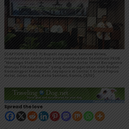
(CAPTION FOTO): Pj Bupati Jayapura, Semuel Siriwa,
memberikan sambutan pada pembukaan Sosialisasi FKUB
"Menjaga Stabilitas dan Silaturahmi Antar Umat Beragama
Menuju Pilkada Damai" yang diselenggarakan oleh Badan
Kesbangpol Kabupaten Jayapura di Lantai 3 Grand Papua
Hotel, Jalan Sosial, Kota Sentani, Kamis, (3/10).
Spread the love