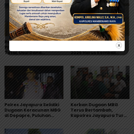
Ramses Wally Minta
Ramses Wally: Festival
Program MBG Dievaluasi
Danau Sentani Ke-XV
Total, Usul Dana
2026 Harus Kembali
Langsung Dikelola
Masuk Kalender Event
Sekolah
Nasional
Polres Jayapura Selidiki
Korban Dugaan MBG
Dugaan Keracunan MBG
Terus Bertambah,
di Depapre, Puluhan
Kapolres Jayapura Turun
Saksi Diperiksa dan
Langsung ke Puskesmas
Sampel Makanan Diuji
dan RS