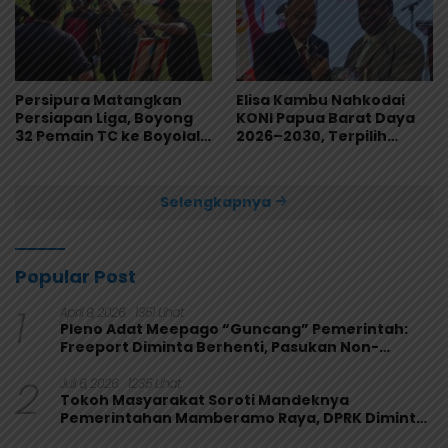
Persipura Matangkan
Elisa Kambu Nahkodai
Persiapan Liga, Boyong
KONI Papua Barat Daya
32 Pemain TC ke Boyolali
2026–2030, Terpilih
Usai Bungkam Eks PON
Secara Aklamasi
Papua 4-1
Selengkapnya
Popular Post
1
April 9, 2026
1351 Lihat
Pleno Adat Meepago “Guncang” Pemerintah:
Freeport Diminta Berhenti, Pasukan Non-
Organik Harus Ditarik
2
Juli 6, 2026
1235 Lihat
Tokoh Masyarakat Soroti Mandeknya
Pemerintahan Mamberamo Raya, DPRK Diminta
Perkuat Fungsi Pengawasan