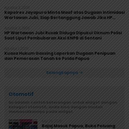
Agustus 3, 2026
Kapolres Jayapura Minta Maaf atas Dugaan Intimidasi
Wartawan Jubi, Siap Bertanggung Jawab Jika HP
Rusak
Agustus 3, 2026
HP Wartawan Jubi Rusak Diduga Dipukul Oknum Polisi
Saat Liput Pembubaran Aksi KNPB di Sentani
Agustus 1, 2026
Kuasa Hukum Gassing Laporkan Dugaan Penipuan
dan Pemerasan Tanah ke Polda Papua
Selengkapnya
Otomotif
Ini adalah contoh keterangan untuk widget dengan
kategori otomotif, anda bisa dengan mudah
memasukkannya pada widget.
Mei 29, 2026
Bajaj Masuk Papua, Buka Peluang