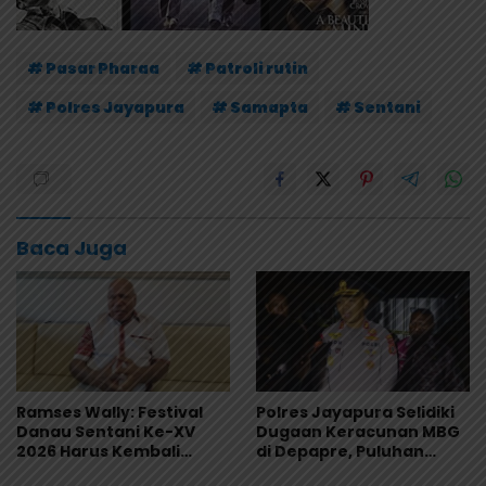
# Pasar Pharaa
# Patroli rutin
# Polres Jayapura
# Samapta
# Sentani
Baca Juga
Ramses Wally: Festival
Polres Jayapura Selidiki
Danau Sentani Ke-XV
Dugaan Keracunan MBG
2026 Harus Kembali
di Depapre, Puluhan
Masuk Kalender Event
Saksi Diperiksa dan