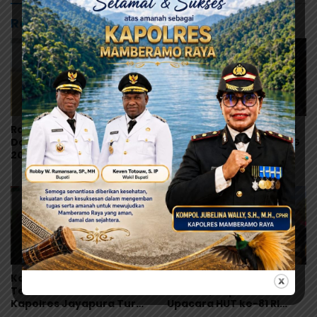
Rekomendasi untuk kamu
Ramses Wally: Festival
Polres Jayapura Selidiki
Danau Sentani Ke-XV
Dugaan Keracunan MBG
2026 Harus Kembali
di Depapre, Puluhan
Masuk Kalender Event
Saksi Diperiksa dan
Nasional
Sampel Makanan Diuji
Korban Dugaan MBG
Perdana Digelar di
Terus Bertambah,
Kalkote, Bupati YW:
Kapolres Jayapura Turun
Upacara HUT ke-81 RI
Langsung ke Puskesmas
Kabupaten Jayapura