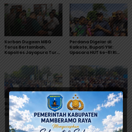
Nasional
Sampel Makanan Diuji
Korban Dugaan MBG
Perdana Digelar di
Terus Bertambah,
Kalkote, Bupati YW:
Kapolres Jayapura Turun
Upacara HUT ke-81 RI
Langsung ke Puskesmas
Kabupaten Jayapura
dan RS
Libatkan Seluruh Distrik
Bupati Jayapura
430 Siswa SD Lentera
Gandeng Pemilik Hak
Harapan Dirumahkan,
Ulayat Cari Jalan Damai,
Orang Tua Desak Solusi
Godlief Ohee: Demi
Cepat, Ini Kata Bupati!
Anak-Anak, Kami Siap