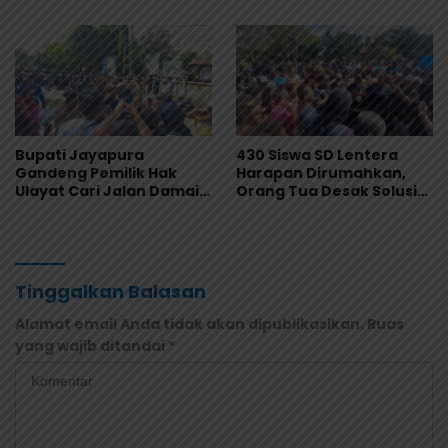
dan RS
Libatkan Seluruh Distrik
Bupati Jayapura
430 Siswa SD Lentera
Gandeng Pemilik Hak
Harapan Dirumahkan,
Ulayat Cari Jalan Damai,
Orang Tua Desak Solusi
Godlief Ohee: Demi
Cepat, Ini Kata Bupati!
Anak-Anak, Kami Siap
Tinggalkan Balasan
Alamat email Anda tidak akan dipublikasikan.
Ruas
yang wajib ditandai
*