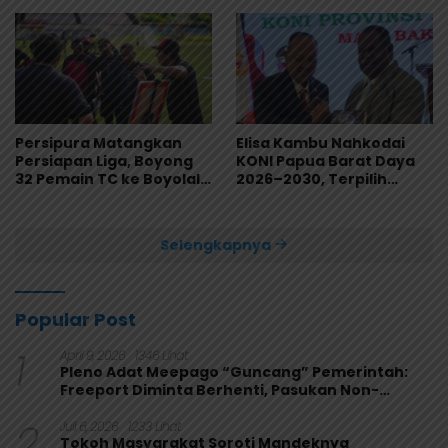
Persipura Matangkan
Elisa Kambu Nahkodai
Persiapan Liga, Boyong
KONI Papua Barat Daya
32 Pemain TC ke Boyolali
2026–2030, Terpilih
Usai Bungkam Eks PON
Secara Aklamasi
Papua 4-1
Selengkapnya
Popular Post
1
April 9, 2026
1346 Lihat
Pleno Adat Meepago “Guncang” Pemerintah:
Freeport Diminta Berhenti, Pasukan Non-
Organik Harus Ditarik
2
Juli 6, 2026
1233 Lihat
Tokoh Masyarakat Soroti Mandeknya