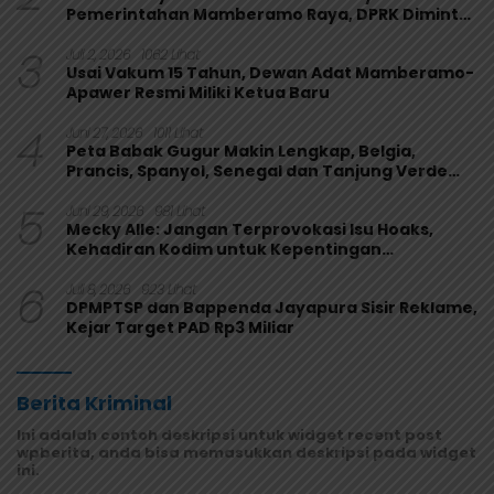
Pemerintahan Mamberamo Raya, DPRK Diminta
Perkuat Fungsi Pengawasan
3
Juli 2, 2026
1062 Lihat
Usai Vakum 15 Tahun, Dewan Adat Mamberamo-
Apawer Resmi Miliki Ketua Baru
4
Juni 27, 2026
1011 Lihat
Peta Babak Gugur Makin Lengkap, Belgia,
Prancis, Spanyol, Senegal dan Tanjung Verde
Melaju
5
Juni 29, 2026
981 Lihat
Mecky Alle: Jangan Terprovokasi Isu Hoaks,
Kehadiran Kodim untuk Kepentingan
Masyarakat Mamberamo Raya
6
Juli 8, 2026
923 Lihat
DPMPTSP dan Bappenda Jayapura Sisir Reklame,
Kejar Target PAD Rp3 Miliar
Berita Kriminal
Ini adalah contoh deskripsi untuk widget recent post
wpberita, anda bisa memasukkan deskripsi pada widget
ini.