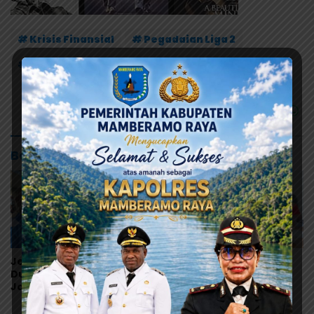
# Krisis Finansial
# Pegadaian Liga 2
# Persipura Jayapura
# Pihak sponsor
Baca Juga
Jelang Aksi KNPB, GAMKI
SIWO PWI Lampung
Dukung Imbauan Bupati
Perketat Seleksi Atlet
Jayapura, Masyarakat
Porwanas XV, Semua
Diminta Tidak Terlibat
Peserta Wajib Lolos
Aksi yang Memicu
Verifikasi Barcode