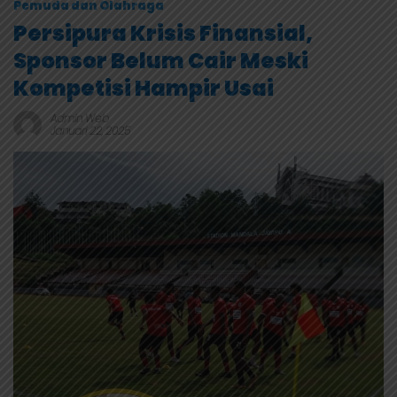
Pemuda dan Olahraga
Persipura Krisis Finansial,
Sponsor Belum Cair Meski
Kompetisi Hampir Usai
Admin Web
Januari 22, 2025