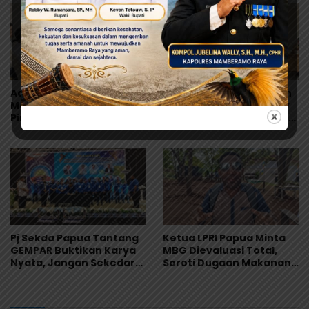
Keresahan
Ade Jona Prasetyo
Terpilih Aklamasi, Simon
Menang Aklamasi, Siap
Bame dan Raimond May
Pimpin HIPMI Hadapi
Siap Perkuat Kaderisasi
Tantangan Ekonomi
Pemuda Katolik
Global
Pj Sekda Papua Tantang
Ketua LPRI Papua Minta
GEMPAR Buktikan Karya
MBG Dievaluasi Total,
Nyata, Jangan Sekedar
Soroti Dugaan Makanan
Jadi Organisasi
Tak Layak
Seremonial