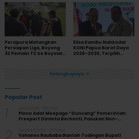
Persipura Matangkan
Elisa Kambu Nahkodai
Persiapan Liga, Boyong
KONI Papua Barat Daya
32 Pemain TC ke Boyolali
2026–2030, Terpilih
Usai Bungkam Eks PON
Secara Aklamasi
Papua 4-1
Selengkapnya
Popular Post
1
April 9, 2026
1351 Lihat
Pleno Adat Meepago “Guncang” Pemerintah:
Freeport Diminta Berhenti, Pasukan Non-
Organik Harus Ditarik
2
Agustus 6, 2026
1307 Lihat
Yohanes Raubaba Bantah Tudingan Bupati