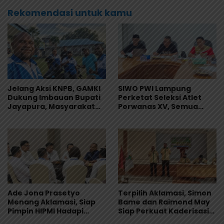
Rekomendasi untuk kamu
Jelang Aksi KNPB, GAMKI
SIWO PWI Lampung
Dukung Imbauan Bupati
Perketat Seleksi Atlet
Jayapura, Masyarakat
Porwanas XV, Semua
Diminta Tidak Terlibat
Peserta Wajib Lolos
Aksi yang Memicu
Verifikasi Barcode
Keresahan
Ade Jona Prasetyo
Terpilih Aklamasi, Simon
Menang Aklamasi, Siap
Bame dan Raimond May
Pimpin HIPMI Hadapi
Siap Perkuat Kaderisasi
Tantangan Ekonomi
Pemuda Katolik