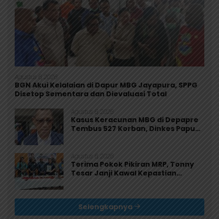
Agustus 6, 2026
BGN Akui Kelalaian di Dapur MBG Jayapura, SPPG
Disetop Sementara dan Dievaluasi Total
Agustus 6, 2026
Kasus Keracunan MBG di Depapre
Tembus 527 Korban, Dinkes Papua
Pastikan Tak Ada Pasien Kritis
Agustus 6, 2026
Terima Pokok Pikiran MRP, Tonny
Tesar Janji Kawal Kepastian
Anggaran Lembaga
Selengkapnya