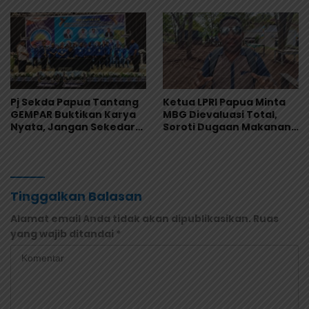
Global
Pj Sekda Papua Tantang
Ketua LPRI Papua Minta
GEMPAR Buktikan Karya
MBG Dievaluasi Total,
Nyata, Jangan Sekedar
Soroti Dugaan Makanan
Jadi Organisasi
Tak Layak
Seremonial
Tinggalkan Balasan
Alamat email Anda tidak akan dipublikasikan.
Ruas
yang wajib ditandai
*