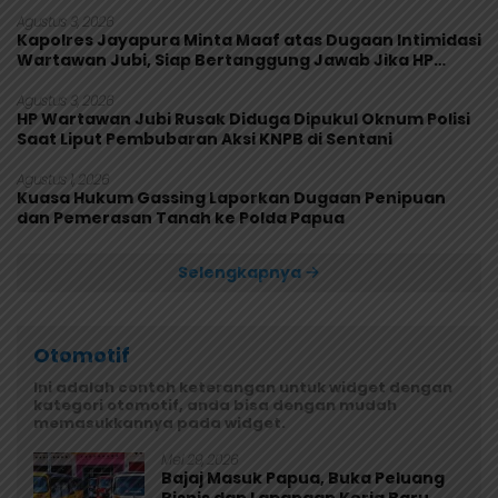
Agustus 3, 2026
Kapolres Jayapura Minta Maaf atas Dugaan Intimidasi
Wartawan Jubi, Siap Bertanggung Jawab Jika HP
Rusak
Agustus 3, 2026
HP Wartawan Jubi Rusak Diduga Dipukul Oknum Polisi
Saat Liput Pembubaran Aksi KNPB di Sentani
Agustus 1, 2026
Kuasa Hukum Gassing Laporkan Dugaan Penipuan
dan Pemerasan Tanah ke Polda Papua
Selengkapnya
Otomotif
Ini adalah contoh keterangan untuk widget dengan
kategori otomotif, anda bisa dengan mudah
memasukkannya pada widget.
Mei 29, 2026
Bajaj Masuk Papua, Buka Peluang