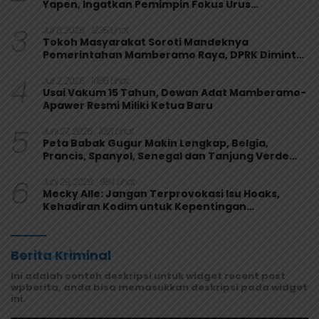
Yapen, Ingatkan Pemimpin Fokus Urus
Kepentingan Rakyat
3
Juli 6, 2026
1235 Lihat
Tokoh Masyarakat Soroti Mandeknya
Pemerintahan Mamberamo Raya, DPRK Diminta
Perkuat Fungsi Pengawasan
4
Juli 2, 2026
1066 Lihat
Usai Vakum 15 Tahun, Dewan Adat Mamberamo-
Apawer Resmi Miliki Ketua Baru
5
Juni 27, 2026
1021 Lihat
Peta Babak Gugur Makin Lengkap, Belgia,
Prancis, Spanyol, Senegal dan Tanjung Verde
Melaju
6
Juni 29, 2026
984 Lihat
Mecky Alle: Jangan Terprovokasi Isu Hoaks,
Kehadiran Kodim untuk Kepentingan
Masyarakat Mamberamo Raya
Berita Kriminal
Ini adalah contoh deskripsi untuk widget recent post
wpberita, anda bisa memasukkan deskripsi pada widget
ini.