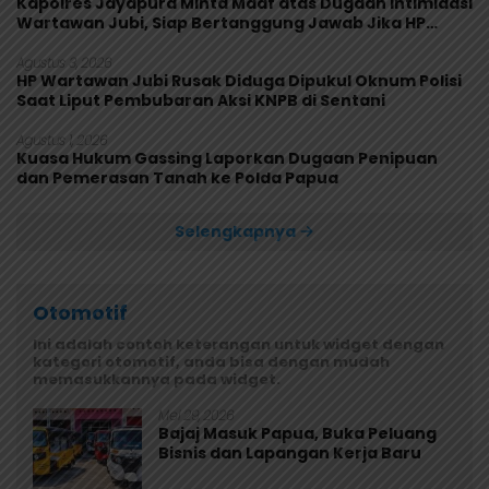
Kapolres Jayapura Minta Maaf atas Dugaan Intimidasi
Wartawan Jubi, Siap Bertanggung Jawab Jika HP
Rusak
Agustus 3, 2026
HP Wartawan Jubi Rusak Diduga Dipukul Oknum Polisi
Saat Liput Pembubaran Aksi KNPB di Sentani
Agustus 1, 2026
Kuasa Hukum Gassing Laporkan Dugaan Penipuan
dan Pemerasan Tanah ke Polda Papua
Selengkapnya
Otomotif
Ini adalah contoh keterangan untuk widget dengan
kategori otomotif, anda bisa dengan mudah
memasukkannya pada widget.
Mei 29, 2026
Bajaj Masuk Papua, Buka Peluang
Bisnis dan Lapangan Kerja Baru