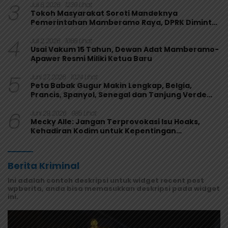
3
Juli 6, 2026
1239 Lihat
Tokoh Masyarakat Soroti Mandeknya
Pemerintahan Mamberamo Raya, DPRK Diminta
Perkuat Fungsi Pengawasan
4
Juli 2, 2026
1068 Lihat
Usai Vakum 15 Tahun, Dewan Adat Mamberamo-
Apawer Resmi Miliki Ketua Baru
5
Juni 27, 2026
1024 Lihat
Peta Babak Gugur Makin Lengkap, Belgia,
Prancis, Spanyol, Senegal dan Tanjung Verde
Melaju
6
Juni 29, 2026
985 Lihat
Mecky Alle: Jangan Terprovokasi Isu Hoaks,
Kehadiran Kodim untuk Kepentingan
Masyarakat Mamberamo Raya
Berita Kriminal
Ini adalah contoh deskripsi untuk widget recent post
wpberita, anda bisa memasukkan deskripsi pada widget
ini.