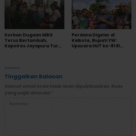
Korban Dugaan MBG
Perdana Digelar di
Terus Bertambah,
Kalkote, Bupati YW:
Kapolres Jayapura Turun
Upacara HUT ke-81 RI
Langsung ke Puskesmas
Kabupaten Jayapura
dan RS
Libatkan Seluruh Distrik
Tinggalkan Balasan
Alamat email Anda tidak akan dipublikasikan.
Ruas
yang wajib ditandai
*