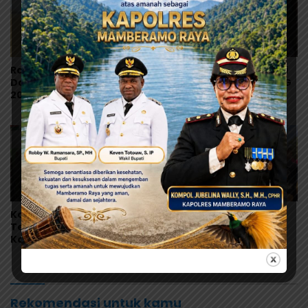
Ramses Wally: Festival
Polres Jayapura Selidiki
Danau Sentani Ke-XV
Dugaan Keracunan MBG
2026 Harus Kembali
di Depapre, Puluhan
Masuk Kalender Event
Saksi Diperiksa dan
Nasional
Sampel Makanan Diuji
Korban Dugaan MBG
Perdana Digelar di
Terus Bertambah,
Kalkote, Bupati YW:
Kapolres Jayapura Turun
Upacara HUT ke-81 RI
Langsung ke Puskesmas
Kabupaten Jayapura
dan RS
Libatkan Seluruh Distrik
Rekomendasi untuk kamu