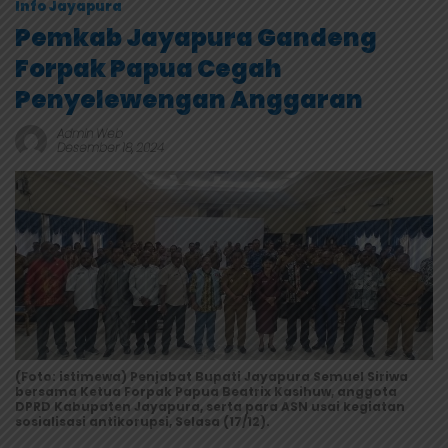
Info Jayapura
Pemkab Jayapura Gandeng
Forpak Papua Cegah
Penyelewengan Anggaran
Admin Web
Desember 18, 2024
(Foto: istimewa) Penjabat Bupati Jayapura Semuel Siriwa
bersama Ketua Forpak Papua Beatrix Kasihuw, anggota
DPRD Kabupaten Jayapura, serta para ASN usai kegiatan
sosialisasi antikorupsi, Selasa (17/12).