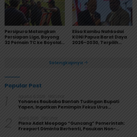
Persipura Matangkan
Elisa Kambu Nahkodai
Persiapan Liga, Boyong
KONI Papua Barat Daya
32 Pemain TC ke Boyolali
2026–2030, Terpilih
Usai Bungkam Eks PON
Secara Aklamasi
Papua 4-1
Selengkapnya
Popular Post
1
Agustus 6, 2026
1450 Lihat
Yohanes Raubaba Bantah Tudingan Bupati
Yapen, Ingatkan Pemimpin Fokus Urus
Kepentingan Rakyat
2
April 9, 2026
1352 Lihat
Pleno Adat Meepago “Guncang” Pemerintah:
Freeport Diminta Berhenti, Pasukan Non-
Organik Harus Ditarik