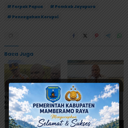
# Forpak Papua
# Pemkab Jayapura
# Pencegahan Korupsi
Baca Juga
Yunus Wonda: Data
Ramses Wally Minta
Korban MBG Akan
Program MBG Dievaluasi
Diumumkan Setelah
Total, Usul Dana
Observasi Tiga Hari
Langsung Dikelola
Sekolah