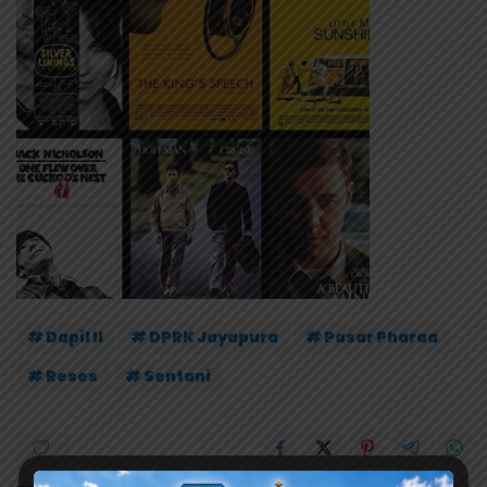
# Dapil II
# DPRK Jayapura
# Pasar Pharaa
# Reses
# Sentani