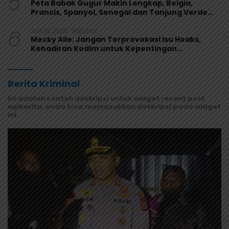
5
Peta Babak Gugur Makin Lengkap, Belgia,
Prancis, Spanyol, Senegal dan Tanjung Verde
Melaju
6
Juni 29, 2026
989 Lihat
Mecky Alle: Jangan Terprovokasi Isu Hoaks,
Kehadiran Kodim untuk Kepentingan
Masyarakat Mamberamo Raya
Berita Kriminal
Ini adalah contoh deskripsi untuk widget recent post
wpberita, anda bisa memasukkan deskripsi pada widget
ini.