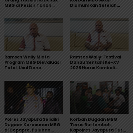
Orang Tua Murid Desak
Korban MBG Akan
MBG di Pesisir Tanah
Diumumkan Setelah
Merah Dihentikan
Observasi Tiga Hari
Ramses Wally Minta
Ramses Wally: Festival
Program MBG Dievaluasi
Danau Sentani Ke-XV
Total, Usul Dana
2026 Harus Kembali
Langsung Dikelola
Masuk Kalender Event
Sekolah
Nasional
Polres Jayapura Selidiki
Korban Dugaan MBG
Dugaan Keracunan MBG
Terus Bertambah,
di Depapre, Puluhan
Kapolres Jayapura Turun