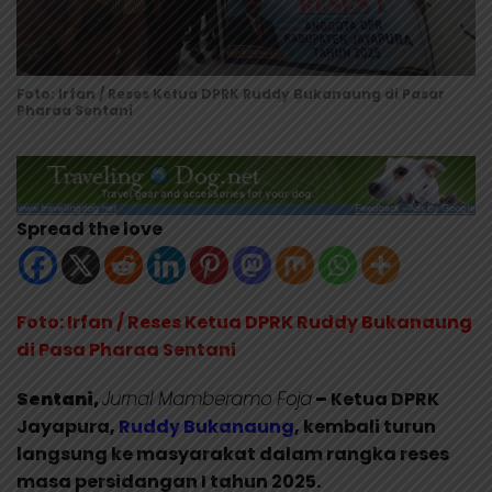
Foto: Irfan / Reses Ketua DPRK Ruddy Bukanaung di Pasar
Pharaa Sentani
Spread the love
Foto: Irfan / Reses Ketua DPRK Ruddy Bukanaung
di Pasa Pharaa Sentani
Sentani,
Jurnal Mamberamo Foja
–
Ketua DPRK
Jayapura,
Ruddy Bukanaung
, kembali turun
langsung ke masyarakat dalam rangka reses
masa persidangan I tahun 2025.