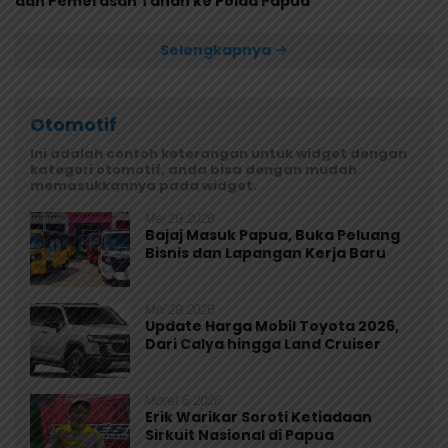
dan Pemerasan Tanah ke Polda Papua
Selengkapnya
Otomotif
Ini adalah contoh keterangan untuk widget dengan
kategori otomotif, anda bisa dengan mudah
memasukkannya pada widget.
Mei 29, 2026
Bajaj Masuk Papua, Buka Peluang
Bisnis dan Lapangan Kerja Baru
Mei 29, 2026
Update Harga Mobil Toyota 2026,
Dari Calya hingga Land Cruiser
Maret 5, 2026
Erik Warikar Soroti Ketiadaan
Sirkuit Nasional di Papua