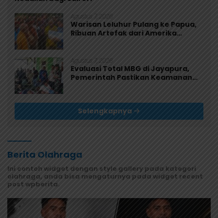
Agustus 7, 2026
Warisan Leluhur Pulang ke Papua,
Ribuan Artefak dari Amerika
Diserahkan ke Museum Uncen
Agustus 7, 2026
Evaluasi Total MBG di Jayapura,
Pemerintah Pastikan Keamanan
dan Kualitas Makanan
Selengkapnya
Berita Olahraga
Ini contoh widget dengan style gallery pada kategori
olahraga, anda bisa mengaturnya pada widget recent
post wpberita.