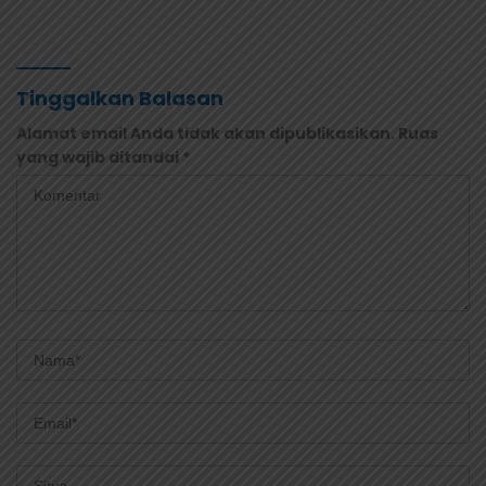
Saksi Diperiksa dan
Langsung ke Puskesmas
Sampel Makanan Diuji
dan RS
Tinggalkan Balasan
Alamat email Anda tidak akan dipublikasikan.
Ruas
yang wajib ditandai
*