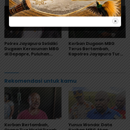
Sekolah
Nasional
Polres Jayapura Selidiki
Korban Dugaan MBG
Dugaan Keracunan MBG
Terus Bertambah,
di Depapre, Puluhan
Kapolres Jayapura Turun
Saksi Diperiksa dan
Langsung ke Puskesmas
Sampel Makanan Diuji
dan RS
Rekomendasi untuk kamu
Korban Bertambah,
Yunus Wonda: Data