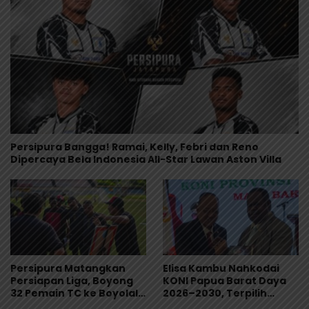
Persipura Bangga! Ramai, Kelly, Febri dan Reno
Dipercaya Bela Indonesia All-Star Lawan Aston Villa
Persipura Matangkan
Elisa Kambu Nahkodai
Persiapan Liga, Boyong
KONI Papua Barat Daya
32 Pemain TC ke Boyolali
2026–2030, Terpilih
Usai Bungkam Eks PON
Secara Aklamasi