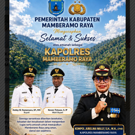
Baca Juga
Korban Bertambah,
Yunus Wonda: Data
Orang Tua Murid Desak
Korban MBG Akan
MBG di Pesisir Tanah
Diumumkan Setelah
Merah Dihentikan
Observasi Tiga Hari
Ramses Wally Minta
Ramses Wally: Festival
Program MBG Dievaluasi
Danau Sentani Ke-XV
Total, Usul Dana
2026 Harus Kembali
Langsung Dikelola
Masuk Kalender Event