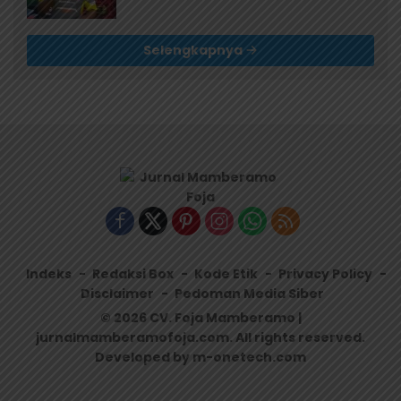
Selengkapnya
Indeks
Redaksi Box
Kode Etik
Privacy Policy
Disclaimer
Pedoman Media Siber
© 2026 CV. Foja Mamberamo |
jurnalmamberamofoja.com. All rights reserved.
Developed by m-onetech.com