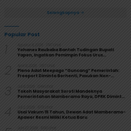
Papua 4-1
Selengkapnya
Popular Post
1
Agustus 6, 2026
1747 Lihat
Yohanes Raubaba Bantah Tudingan Bupati
Yapen, Ingatkan Pemimpin Fokus Urus
Kepentingan Rakyat
2
April 9, 2026
1357 Lihat
Pleno Adat Meepago “Guncang” Pemerintah:
Freeport Diminta Berhenti, Pasukan Non-
Organik Harus Ditarik
3
Juli 6, 2026
1244 Lihat
Tokoh Masyarakat Soroti Mandeknya
Pemerintahan Mamberamo Raya, DPRK Diminta
Perkuat Fungsi Pengawasan
4
Juli 2, 2026
1073 Lihat
Usai Vakum 15 Tahun, Dewan Adat Mamberamo-
Apawer Resmi Miliki Ketua Baru
Juni 27, 2026
1030 Lihat