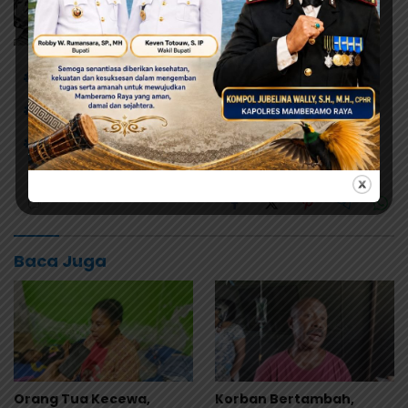
# GKP Filadelfia Ariyauw
# Perayaan Natal KKSM
# Salu Mai'ting Kabupaten Jayapura
Baca Juga
Orang Tua Kecewa,
Korban Bertambah,