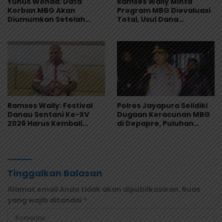
Yunus Wonda: Data
Ramses Wally Minta
Korban MBG Akan
Program MBG Dievaluasi
Diumumkan Setelah
Total, Usul Dana
Observasi Tiga Hari
Langsung Dikelola
Sekolah
Ramses Wally: Festival
Polres Jayapura Selidiki
Danau Sentani Ke-XV
Dugaan Keracunan MBG
2026 Harus Kembali
di Depapre, Puluhan
Masuk Kalender Event
Saksi Diperiksa dan
Nasional
Sampel Makanan Diuji
Tinggalkan Balasan
Alamat email Anda tidak akan dipublikasikan.
Ruas
yang wajib ditandai
*