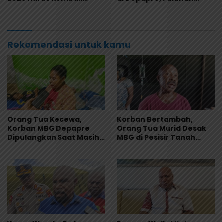
Masuk Kalender Event
Saksi Diperiksa dan
Nasional
Sampel Makanan Diuji
Rekomendasi untuk kamu
Orang Tua Kecewa,
Korban Bertambah,
Korban MBG Depapre
Orang Tua Murid Desak
Dipulangkan Saat Masih
MBG di Pesisir Tanah
Muntah dan Diare
Merah Dihentikan