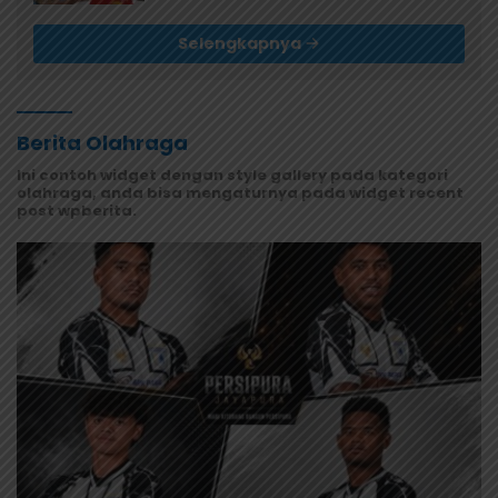
Selengkapnya
Berita Olahraga
Ini contoh widget dengan style gallery pada kategori
olahraga, anda bisa mengaturnya pada widget recent
post wpberita.