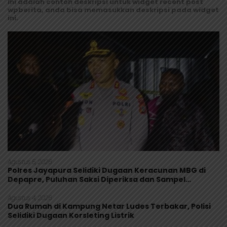
Ini adalah contoh deskripsi untuk widget recent post
wpberita, anda bisa memasukkan deskripsi pada widget
ini.
Agustus 5, 2026
Polres Jayapura Selidiki Dugaan Keracunan MBG di
Depapre, Puluhan Saksi Diperiksa dan Sampel
Makanan Diuji
Agustus 4, 2026
Dua Rumah di Kampung Netar Ludes Terbakar, Polisi
Selidiki Dugaan Korsleting Listrik