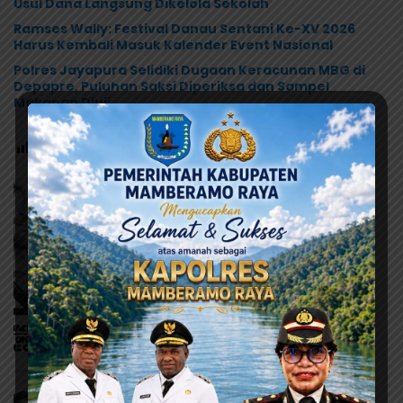
Usul Dana Langsung Dikelola Sekolah
Ramses Wally: Festival Danau Sentani Ke-XV 2026
Harus Kembali Masuk Kalender Event Nasional
Polres Jayapura Selidiki Dugaan Keracunan MBG di
Depapre, Puluhan Saksi Diperiksa dan Sampel
Makanan Diuji
Post Views:
90