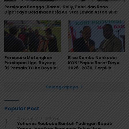
Persipura Bangga! Ramai, Kelly, Febri dan Reno
Dipercaya Bela Indonesia All-Star Lawan Aston Villa
Persipura Matangkan
Elisa Kambu Nahkodai
Persiapan Liga, Boyong
KONI Papua Barat Daya
32 Pemain TC ke Boyolali
2026–2030, Terpilih
Usai Bungkam Eks PON
Secara Aklamasi
Papua 4-1
Selengkapnya
Popular Post
1
Agustus 6, 2026
1871 Lihat
Yohanes Raubaba Bantah Tudingan Bupati
Yapen, Ingatkan Pemimpin Fokus Urus