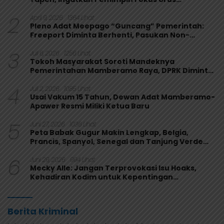
Kepentingan Rakyat
2
April 9, 2026
1364 Lihat
Pleno Adat Meepago “Guncang” Pemerintah:
Freeport Diminta Berhenti, Pasukan Non-
Organik Harus Ditarik
3
Juli 6, 2026
1256 Lihat
Tokoh Masyarakat Soroti Mandeknya
Pemerintahan Mamberamo Raya, DPRK Diminta
Perkuat Fungsi Pengawasan
4
Juli 2, 2026
1085 Lihat
Usai Vakum 15 Tahun, Dewan Adat Mamberamo-
Apawer Resmi Miliki Ketua Baru
5
Juni 27, 2026
1036 Lihat
Peta Babak Gugur Makin Lengkap, Belgia,
Prancis, Spanyol, Senegal dan Tanjung Verde
Melaju
6
Juni 29, 2026
994 Lihat
Mecky Alle: Jangan Terprovokasi Isu Hoaks,
Kehadiran Kodim untuk Kepentingan
Masyarakat Mamberamo Raya
Berita Kriminal