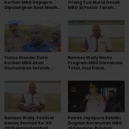
Korban MBG Depapre
Orang Tua Murid Desak
Dipulangkan Saat Masih
MBG di Pesisir Tanah
Muntah dan Diare
Merah Dihentikan
Yunus Wonda: Data
Ramses Wally Minta
Korban MBG Akan
Program MBG Dievaluasi
Diumumkan Setelah
Total, Usul Dana
Observasi Tiga Hari
Langsung Dikelola
Sekolah
Ramses Wally: Festival
Polres Jayapura Selidiki
Danau Sentani Ke-XV
Dugaan Keracunan MBG
2026 Harus Kembali
di Depapre, Puluhan