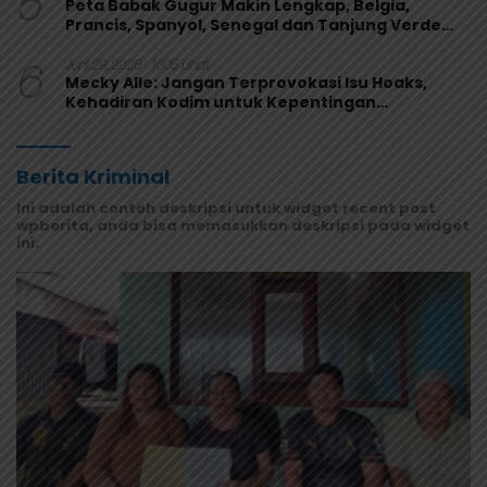
5
Peta Babak Gugur Makin Lengkap, Belgia,
Prancis, Spanyol, Senegal dan Tanjung Verde
Melaju
6
Juni 29, 2026
1005 Lihat
Mecky Alle: Jangan Terprovokasi Isu Hoaks,
Kehadiran Kodim untuk Kepentingan
Masyarakat Mamberamo Raya
Berita Kriminal
Ini adalah contoh deskripsi untuk widget recent post
wpberita, anda bisa memasukkan deskripsi pada widget
ini.