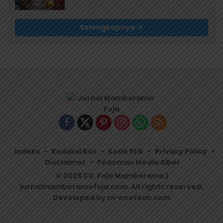
Selengkapnya
Indeks
Redaksi Box
Kode Etik
Privacy Policy
Disclaimer
Pedoman Media Siber
© 2026 CV. Foja Mamberamo |
jurnalmamberamofoja.com. All rights reserved.
Developed by m-onetech.com