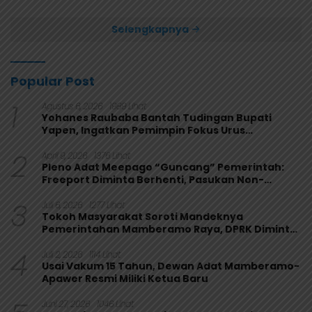
Papua 4-1
Selengkapnya
Popular Post
1
Agustus 6, 2026
1989 Lihat
Yohanes Raubaba Bantah Tudingan Bupati
Yapen, Ingatkan Pemimpin Fokus Urus
Kepentingan Rakyat
2
April 9, 2026
1376 Lihat
Pleno Adat Meepago “Guncang” Pemerintah:
Freeport Diminta Berhenti, Pasukan Non-
Organik Harus Ditarik
3
Juli 6, 2026
1277 Lihat
Tokoh Masyarakat Soroti Mandeknya
Pemerintahan Mamberamo Raya, DPRK Diminta
Perkuat Fungsi Pengawasan
4
Juli 2, 2026
1114 Lihat
Usai Vakum 15 Tahun, Dewan Adat Mamberamo-
Apawer Resmi Miliki Ketua Baru
Juni 27, 2026
1046 Lihat