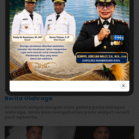
Agustus 10, 2026
Akses Jalan Ravenirara Mulai
Dibuka, Pemuda Siap Kawal
Program Pemkab Jayapura
Agustus 10, 2026
Kenalkan OSS Sejak Dini, DPM-PTSP
Jayapura Gelar Lomba Mewarnai
untuk 200 Anak
Selengkapnya
Berita Olahraga
Ini contoh widget dengan style gallery pada kategori
olahraga, anda bisa mengaturnya pada widget recent
post wpberita.