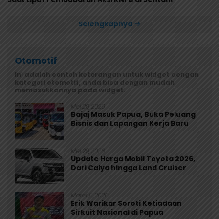
Saat Liput Pembubaran Aksi KNPB di Sentani
Selengkapnya
Otomotif
Ini adalah contoh keterangan untuk widget dengan
kategori otomotif, anda bisa dengan mudah
memasukkannya pada widget.
Mei 29, 2026
Bajaj Masuk Papua, Buka Peluang
Bisnis dan Lapangan Kerja Baru
Mei 29, 2026
Update Harga Mobil Toyota 2026,
Dari Calya hingga Land Cruiser
Maret 5, 2026
Erik Warikar Soroti Ketiadaan
Sirkuit Nasional di Papua