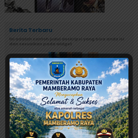
Berita Terbaru
Ini adalah contoh judul deskripsi yang bisa anda isi
dan sesuaikan pada widget
Agustus 10, 2026
Wagub Aryoko Perintahkan Optimalisasi Sumber
Pendapatan Daerah