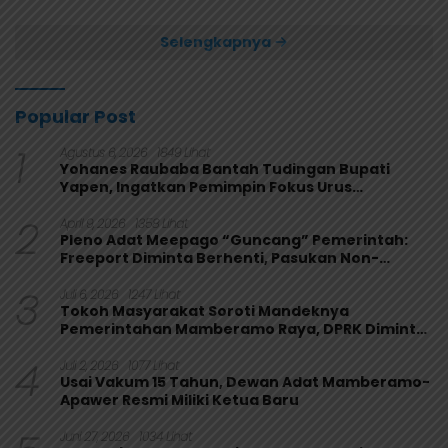
Papua 4-1
Selengkapnya
Popular Post
1
Agustus 6, 2026
1849 Lihat
Yohanes Raubaba Bantah Tudingan Bupati
Yapen, Ingatkan Pemimpin Fokus Urus
Kepentingan Rakyat
2
April 9, 2026
1358 Lihat
Pleno Adat Meepago “Guncang” Pemerintah:
Freeport Diminta Berhenti, Pasukan Non-
Organik Harus Ditarik
3
Juli 6, 2026
1247 Lihat
Tokoh Masyarakat Soroti Mandeknya
Pemerintahan Mamberamo Raya, DPRK Diminta
Perkuat Fungsi Pengawasan
4
Juli 2, 2026
1077 Lihat
Usai Vakum 15 Tahun, Dewan Adat Mamberamo-
Apawer Resmi Miliki Ketua Baru
Juni 27, 2026
1034 Lihat