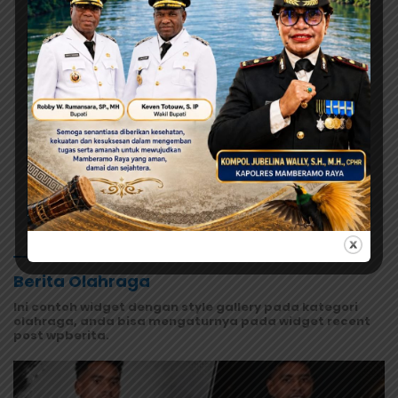
Agustus 7, 2026
MRP Tegaskan Dukungan Papua
Utara: “Ini Soal Keadilan bagi
Saireri”
Agustus 7, 2026
Warisan Leluhur Pulang ke Papua,
Ribuan Artefak dari Amerika
Diserahkan ke Museum Uncen
Selengkapnya
Berita Olahraga
Ini contoh widget dengan style gallery pada kategori
olahraga, anda bisa mengaturnya pada widget recent
post wpberita.