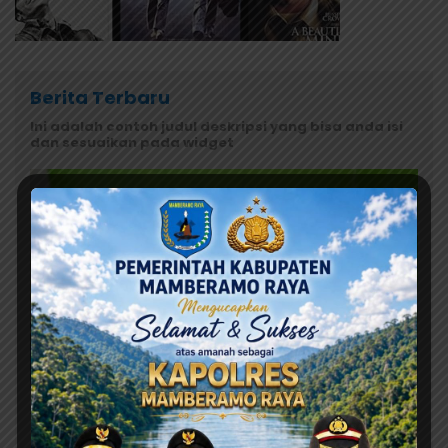
Berita Terbaru
Ini adalah contoh judul deskripsi yang bisa anda isi
dan sesuaikan pada widget
Agustus 7, 2026
Orang Tua Kecewa, Korban MBG Depapre
Dipulangkan Saat Masih Muntah dan Diare