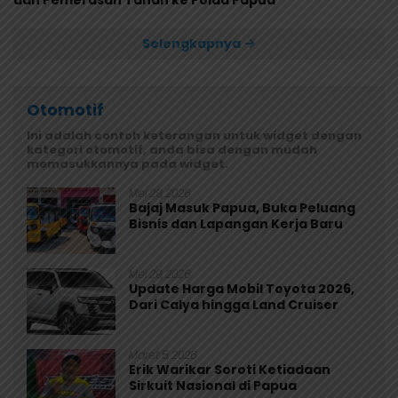
dan Pemerasan Tanah ke Polda Papua
Selengkapnya
Otomotif
Ini adalah contoh keterangan untuk widget dengan
kategori otomotif, anda bisa dengan mudah
memasukkannya pada widget.
Mei 29, 2026
Bajaj Masuk Papua, Buka Peluang
Bisnis dan Lapangan Kerja Baru
Mei 29, 2026
Update Harga Mobil Toyota 2026,
Dari Calya hingga Land Cruiser
Maret 5, 2026
Erik Warikar Soroti Ketiadaan
Sirkuit Nasional di Papua