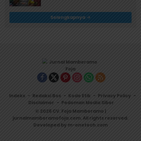
Selengkapnya
Indeks
Redaksi Box
Kode Etik
Privacy Policy
Disclaimer
Pedoman Media Siber
© 2026 CV. Foja Mamberamo |
jurnalmamberamofoja.com. All rights reserved.
Developed by m-onetech.com