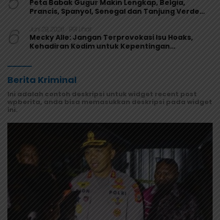
5
Peta Babak Gugur Makin Lengkap, Belgia,
Prancis, Spanyol, Senegal dan Tanjung Verde
Melaju
6
Juni 29, 2026
991 Lihat
Mecky Alle: Jangan Terprovokasi Isu Hoaks,
Kehadiran Kodim untuk Kepentingan
Masyarakat Mamberamo Raya
Berita Kriminal
Ini adalah contoh deskripsi untuk widget recent post
wpberita, anda bisa memasukkan deskripsi pada widget
ini.