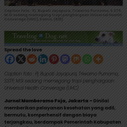
Caption foto : Pj. Bupati Jayapura, Triwarno Purnomo, S.STP,
M.Si sedang memegang tropi penghargaan Universal Health
Converage (UHC), Kamis, (8/8)
Spread the love
Caption foto : Pj. Bupati Jayapura, Triwarno Purnomo,
S.STP, M.Si sedang memegang tropi penghargaan
Universal Health Converage (UHC)
Jurnal Mamberamo Foja, Jakarta –
Dinilai
memberikan pelayanan kesehatan yang adil,
bermutu, komperhensif dengan biaya
terjangkau, berdampak Pemerintah Kabupaten