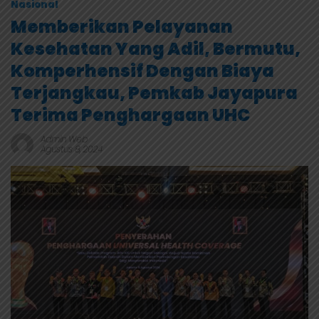
Nasional
Memberikan Pelayanan
Kesehatan Yang Adil, Bermutu,
Komperhensif Dengan Biaya
Terjangkau, Pemkab Jayapura
Terima Penghargaan UHC
Admin Web
Agustus 8, 2024