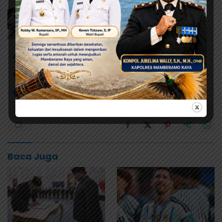
# JKN-KIS
# Penghargaan Universal Healty Converage (UHC)
# Pj Bupati Jayapura
# Triwarno Purnomo
Baca Juga