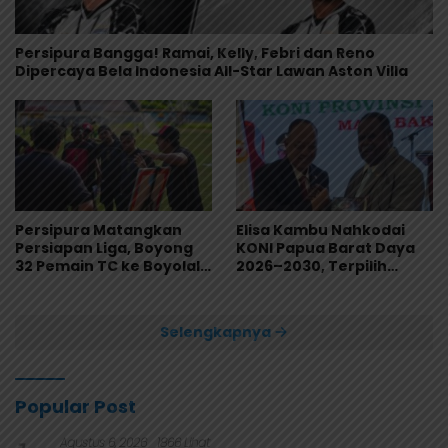
Persipura Bangga! Ramai, Kelly, Febri dan Reno
Dipercaya Bela Indonesia All-Star Lawan Aston Villa
Persipura Matangkan
Elisa Kambu Nahkodai
Persiapan Liga, Boyong
KONI Papua Barat Daya
32 Pemain TC ke Boyolali
2026–2030, Terpilih
Usai Bungkam Eks PON
Secara Aklamasi
Papua 4-1
Selengkapnya
Popular Post
Agustus 6, 2026
1866 Lihat