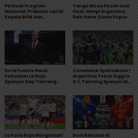
Perkuat Program
Tangis Messi Pecah Usai
Nasional, Prabowo Lantik
Final, Mimpi Argentina
Kepala BGN dan
Raih Gelar Dunia Pupus
Pimpinan Universitas
Republik Indonesia
De la Fuente Racik
Comeback Spektakuler!
Kekuatan La Roja,
Argentina Tekuk Inggris
Spanyol Siap Tantang
2-1, Tantang Spanyol di
Argentina di Final Piala
Final Piala Dunia 2026
Dunia 2026
La Furia Roja Mengamuk!
Duel Raksasa di