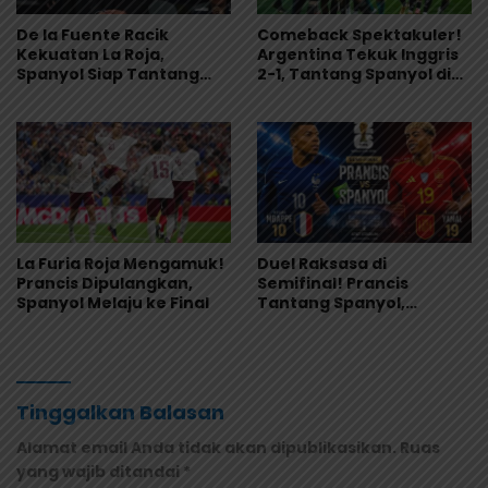
De la Fuente Racik
Comeback Spektakuler!
Kekuatan La Roja,
Argentina Tekuk Inggris
Spanyol Siap Tantang
2-1, Tantang Spanyol di
Argentina di Final Piala
Final Piala Dunia 2026
Dunia 2026
La Furia Roja Mengamuk!
Duel Raksasa di
Prancis Dipulangkan,
Semifinal! Prancis
Spanyol Melaju ke Final
Tantang Spanyol,
Mbappe Siap Balas
Dominasi La Roja
Tinggalkan Balasan
Alamat email Anda tidak akan dipublikasikan.
Ruas
yang wajib ditandai
*