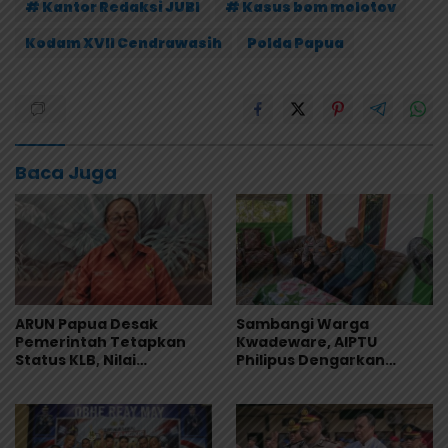
# Kantor Redaksi JUBI
# Kasus bom molotov
Kodam XVII Cendrawasih
Polda Papua
Baca Juga
ARUN Papua Desak
Sambangi Warga
Pemerintah Tetapkan
Kwadeware, AIPTU
Status KLB, Nilai
Philipus Dengarkan
Pernyataan Kuasa
Keluhan Soal Gangguan
Hukum Yayasan KISP Tak
Kamtibmas
Sentuh Akar Masalah
MBG