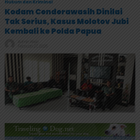
Hukum dan Kriminal
Kodam Cenderawasih Dinilai
Tak Serius, Kasus Molotov Jubi
Kembali ke Polda Papua
Admin Web
Februari 27, 2025