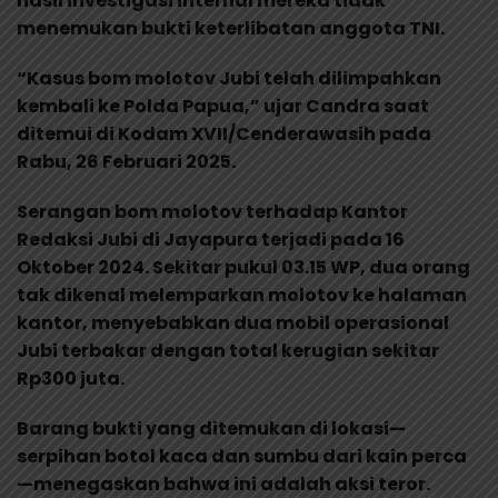
hasil investigasi internal mereka tidak
menemukan bukti keterlibatan anggota TNI.
“Kasus bom molotov Jubi telah dilimpahkan
kembali ke Polda Papua,” ujar Candra saat
ditemui di Kodam XVII/Cenderawasih pada
Rabu, 26 Februari 2025.
Serangan bom molotov terhadap Kantor
Redaksi Jubi di Jayapura terjadi pada 16
Oktober 2024. Sekitar pukul 03.15 WP, dua orang
tak dikenal melemparkan molotov ke halaman
kantor, menyebabkan dua mobil operasional
Jubi terbakar dengan total kerugian sekitar
Rp300 juta.
Barang bukti yang ditemukan di lokasi—
serpihan botol kaca dan sumbu dari kain perca
—menegaskan bahwa ini adalah aksi teror.