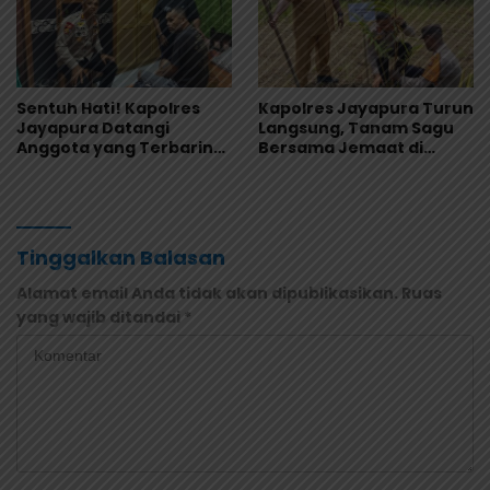
Sentuh Hati! Kapolres
Kapolres Jayapura Turun
Jayapura Datangi
Langsung, Tanam Sagu
Anggota yang Terbaring
Bersama Jemaat di
Sakit Menahun
Sentani
Tinggalkan Balasan
Alamat email Anda tidak akan dipublikasikan.
Ruas
yang wajib ditandai
*