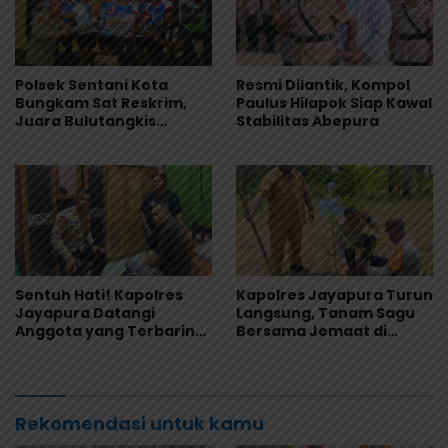
Polsek Sentani Kota
Resmi Dilantik, Kompol
Bungkam Sat Reskrim,
Paulus Hilapok Siap Kawal
Juara Bulutangkis
Stabilitas Abepura
Kapolres Cup I 2026
Sentuh Hati! Kapolres
Kapolres Jayapura Turun
Jayapura Datangi
Langsung, Tanam Sagu
Anggota yang Terbaring
Bersama Jemaat di
Sakit Menahun
Sentani
Rekomendasi untuk kamu