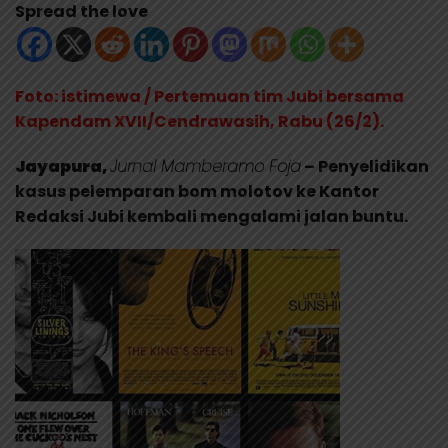
Spread the love
Foto: istimewa / Pertemuan tim Jubi bersama
Kapendam XVII/Cendrawasih, Rabu (26/2).
Jayapura,
Jurnal Mamberamo Foja
– Penyelidikan
kasus pelemparan bom molotov ke Kantor
Redaksi Jubi kembali mengalami jalan buntu.