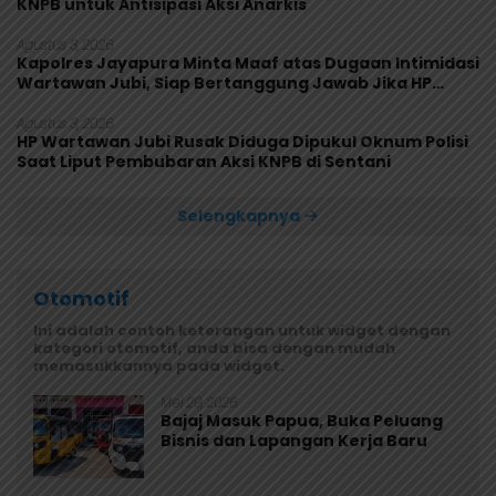
KNPB untuk Antisipasi Aksi Anarkis
Agustus 3, 2026
Kapolres Jayapura Minta Maaf atas Dugaan Intimidasi
Wartawan Jubi, Siap Bertanggung Jawab Jika HP
Rusak
Agustus 3, 2026
HP Wartawan Jubi Rusak Diduga Dipukul Oknum Polisi
Saat Liput Pembubaran Aksi KNPB di Sentani
Selengkapnya
Otomotif
Ini adalah contoh keterangan untuk widget dengan
kategori otomotif, anda bisa dengan mudah
memasukkannya pada widget.
Mei 29, 2026
Bajaj Masuk Papua, Buka Peluang
Bisnis dan Lapangan Kerja Baru