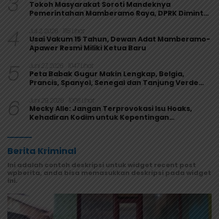
3
Tokoh Masyarakat Soroti Mandeknya
Pemerintahan Mamberamo Raya, DPRK Diminta
Perkuat Fungsi Pengawasan
4
Juli 2, 2026
1115 Lihat
Usai Vakum 15 Tahun, Dewan Adat Mamberamo-
Apawer Resmi Miliki Ketua Baru
5
Juni 27, 2026
1047 Lihat
Peta Babak Gugur Makin Lengkap, Belgia,
Prancis, Spanyol, Senegal dan Tanjung Verde
Melaju
6
Juni 29, 2026
1006 Lihat
Mecky Alle: Jangan Terprovokasi Isu Hoaks,
Kehadiran Kodim untuk Kepentingan
Masyarakat Mamberamo Raya
Berita Kriminal
Ini adalah contoh deskripsi untuk widget recent post
wpberita, anda bisa memasukkan deskripsi pada widget
ini.