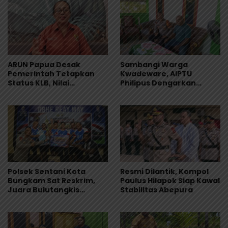
ARUN Papua Desak
Sambangi Warga
Pemerintah Tetapkan
Kwadeware, AIPTU
Status KLB, Nilai
Philipus Dengarkan
Pernyataan Kuasa
Keluhan Soal Gangguan
Hukum Yayasan KISP Tak
Kamtibmas
Sentuh Akar Masalah
MBG
Polsek Sentani Kota
Resmi Dilantik, Kompol
Bungkam Sat Reskrim,
Paulus Hilapok Siap Kawal
Juara Bulutangkis
Stabilitas Abepura
Kapolres Cup I 2026