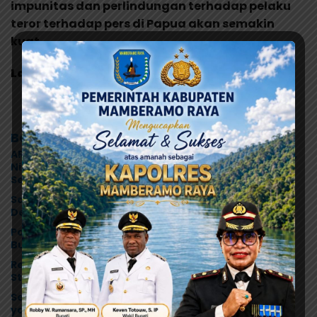
impunitas dan perlindungan terhadap pelaku
teror terhadap pers di Papua akan semakin
kuat.
Laporan: Sony RM / Rilis
Berita Terkait
ARUN Papua Desak Pemerintah Tetapkan Status KLB,
Nilai Pernyataan Kuasa Hukum Yayasan KISP Tak
Sentuh Akar Masalah MBG
Sambangi Warga Kwadeware, AIPTU Philipus
Dengarkan Keluhan Soal Gangguan Kamtibmas
Polsek Sentani Kota Bungkam Sat Reskrim, Juara
Bulutangkis Kapolres Cup I 2026
Resmi Dilantik, Kompol Paulus Hilapok Siap Kawal
Stabilitas Abepura
Sentuh Hati! Kapolres Jayapura Datangi Anggota
yang Terbaring Sakit Menahun