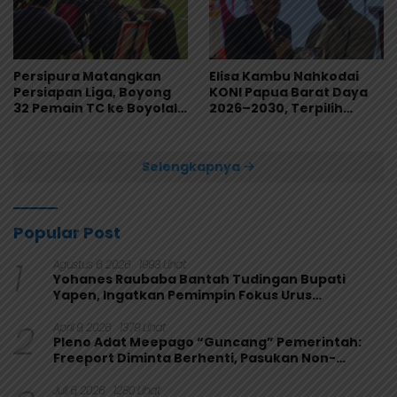
Persipura Matangkan
Elisa Kambu Nahkodai
Persiapan Liga, Boyong
KONI Papua Barat Daya
32 Pemain TC ke Boyolali
2026–2030, Terpilih
Usai Bungkam Eks PON
Secara Aklamasi
Papua 4-1
Selengkapnya
Popular Post
1
Agustus 6, 2026
1993 Lihat
Yohanes Raubaba Bantah Tudingan Bupati
Yapen, Ingatkan Pemimpin Fokus Urus
Kepentingan Rakyat
2
April 9, 2026
1379 Lihat
Pleno Adat Meepago “Guncang” Pemerintah:
Freeport Diminta Berhenti, Pasukan Non-
Organik Harus Ditarik
Juli 6, 2026
1280 Lihat