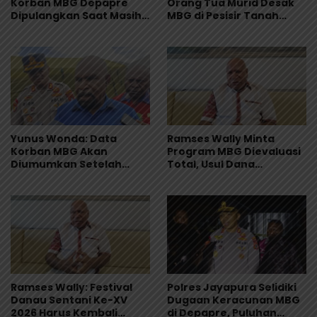
Korban MBG Depapre
Orang Tua Murid Desak
Dipulangkan Saat Masih
MBG di Pesisir Tanah
Muntah dan Diare
Merah Dihentikan
Yunus Wonda: Data
Ramses Wally Minta
Korban MBG Akan
Program MBG Dievaluasi
Diumumkan Setelah
Total, Usul Dana
Observasi Tiga Hari
Langsung Dikelola
Sekolah
Ramses Wally: Festival
Polres Jayapura Selidiki
Danau Sentani Ke-XV
Dugaan Keracunan MBG
2026 Harus Kembali
di Depapre, Puluhan