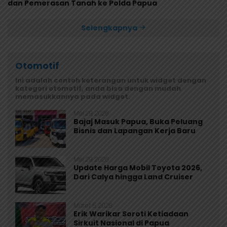
dan Pemerasan Tanah ke Polda Papua
Selengkapnya
Otomotif
Ini adalah contoh keterangan untuk widget dengan
kategori otomotif, anda bisa dengan mudah
memasukkannya pada widget.
Mei 29, 2026
Bajaj Masuk Papua, Buka Peluang
Bisnis dan Lapangan Kerja Baru
Mei 29, 2026
Update Harga Mobil Toyota 2026,
Dari Calya hingga Land Cruiser
Maret 5, 2026
Erik Warikar Soroti Ketiadaan
Sirkuit Nasional di Papua