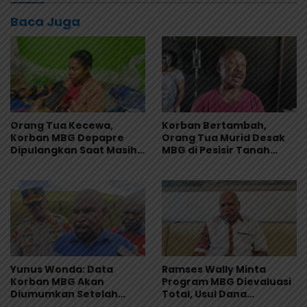
Baca Juga
Orang Tua Kecewa,
Korban Bertambah,
Korban MBG Depapre
Orang Tua Murid Desak
Dipulangkan Saat Masih
MBG di Pesisir Tanah
Muntah dan Diare
Merah Dihentikan
Yunus Wonda: Data
Ramses Wally Minta
Korban MBG Akan
Program MBG Dievaluasi
Diumumkan Setelah
Total, Usul Dana
Observasi Tiga Hari
Langsung Dikelola