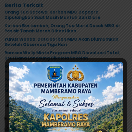
Berita Terkait
Orang Tua Kecewa, Korban MBG Depapre
Dipulangkan Saat Masih Muntah dan Diare
Korban Bertambah, Orang Tua Murid Desak MBG di
Pesisir Tanah Merah Dihentikan
Yunus Wonda: Data Korban MBG Akan Diumumkan
Setelah Observasi Tiga Hari
Ramses Wally Minta Program MBG Dievaluasi Total,
Usul Dana Langsung Dikelola Sekolah
Ramses Wally: Festival Danau Sentani Ke-XV 2026
Harus Kembali Masuk Kalender Event Nasional
Polres Jayapura Selidiki Dugaan Keracunan MBG di
Depapre, Puluhan Saksi Diperiksa dan Sampel
Makanan Diuji
Post Views:
71