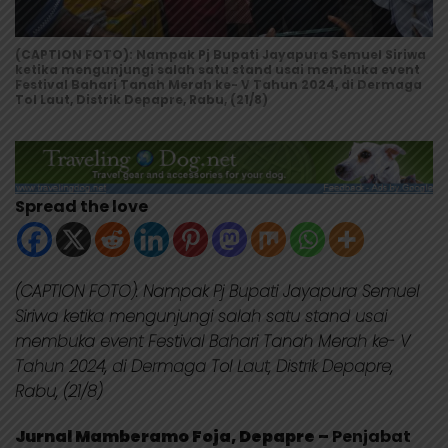
(CAPTION FOTO): Nampak Pj Bupati Jayapura Semuel Siriwa
ketika mengunjungi salah satu stand usai membuka event
Festival Bahari Tanah Merah ke- V Tahun 2024, di Dermaga
Tol Laut, Distrik Depapre, Rabu, (21/8)
Spread the love
(CAPTION FOTO): Nampak Pj Bupati Jayapura Semuel
Siriwa ketika mengunjungi salah satu stand usai
membuka event Festival Bahari Tanah Merah ke- V
Tahun 2024, di Dermaga Tol Laut, Distrik Depapre,
Rabu, (21/8)
Jurnal Mamberamo Foja, Depapre –
Penjabat