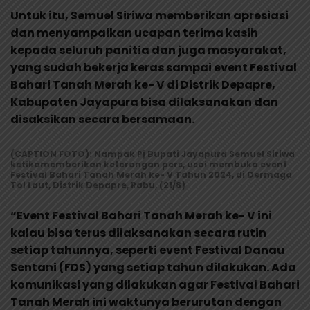
Untuk itu, Semuel Siriwa memberikan apresiasi
dan menyampaikan ucapan terima kasih
kepada seluruh panitia dan juga masyarakat,
yang sudah bekerja keras sampai event Festival
Bahari Tanah Merah ke- V di Distrik Depapre,
Kabupaten Jayapura bisa dilaksanakan dan
disaksikan secara bersamaan.
(CAPTION FOTO): Nampak Pj Bupati Jayapura Semuel Siriwa
ketikamemberikan keterangan pers, usai membuka event
Festival Bahari Tanah Merah ke- V Tahun 2024, di Dermaga
Tol Laut, Distrik Depapre, Rabu, (21/8)
“Event Festival Bahari Tanah Merah ke- V ini
kalau bisa terus dilaksanakan secara rutin
setiap tahunnya, seperti event Festival Danau
Sentani (FDS) yang setiap tahun dilakukan. Ada
komunikasi yang dilakukan agar Festival Bahari
Tanah Merah ini waktunya berurutan dengan