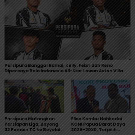
Persipura Bangga! Ramai, Kelly, Febri dan Reno
Dipercaya Bela Indonesia All-Star Lawan Aston Villa
Persipura Matangkan
Elisa Kambu Nahkodai
Persiapan Liga, Boyong
KONI Papua Barat Daya
32 Pemain TC ke Boyolali
2026–2030, Terpilih
Usai Bungkam Eks PON
Secara Aklamasi