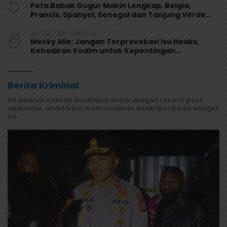
5
Peta Babak Gugur Makin Lengkap, Belgia,
Prancis, Spanyol, Senegal dan Tanjung Verde
Melaju
6
Juni 29, 2026
996 Lihat
Mecky Alle: Jangan Terprovokasi Isu Hoaks,
Kehadiran Kodim untuk Kepentingan
Masyarakat Mamberamo Raya
Berita Kriminal
Ini adalah contoh deskripsi untuk widget recent post
wpberita, anda bisa memasukkan deskripsi pada widget
ini.