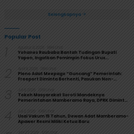
Papua 4-1
Selengkapnya
Popular Post
1
Agustus 6, 2026
1884 Lihat
Yohanes Raubaba Bantah Tudingan Bupati
Yapen, Ingatkan Pemimpin Fokus Urus
Kepentingan Rakyat
2
April 9, 2026
1364 Lihat
Pleno Adat Meepago “Guncang” Pemerintah:
Freeport Diminta Berhenti, Pasukan Non-
Organik Harus Ditarik
3
Juli 6, 2026
1256 Lihat
Tokoh Masyarakat Soroti Mandeknya
Pemerintahan Mamberamo Raya, DPRK Diminta
Perkuat Fungsi Pengawasan
4
Juli 2, 2026
1089 Lihat
Usai Vakum 15 Tahun, Dewan Adat Mamberamo-
Apawer Resmi Miliki Ketua Baru
Juni 27, 2026
1036 Lihat