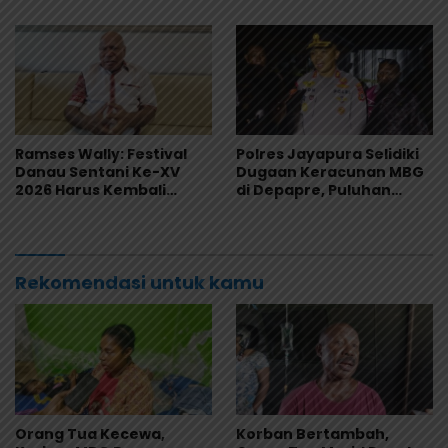
Sekolah
Ramses Wally: Festival
Polres Jayapura Selidiki
Danau Sentani Ke-XV
Dugaan Keracunan MBG
2026 Harus Kembali
di Depapre, Puluhan
Masuk Kalender Event
Saksi Diperiksa dan
Nasional
Sampel Makanan Diuji
Rekomendasi untuk kamu
Orang Tua Kecewa,
Korban Bertambah,