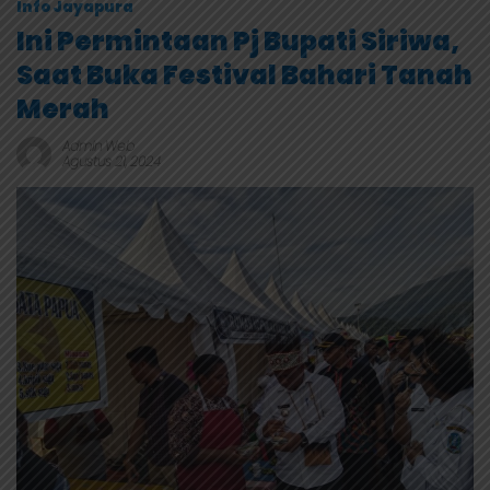
Info Jayapura
Ini Permintaan Pj Bupati Siriwa,
Saat Buka Festival Bahari Tanah
Merah
Admin Web
Agustus 21, 2024