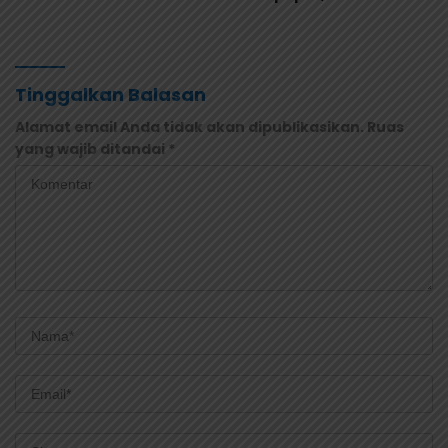
Masuk Kalender Event
Saksi Diperiksa dan
Nasional
Sampel Makanan Diuji
Tinggalkan Balasan
Alamat email Anda tidak akan dipublikasikan.
Ruas
yang wajib ditandai
*