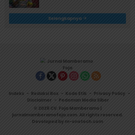
Selengkapnya
Indeks
Redaksi Box
Kode Etik
Privacy Policy
Disclaimer
Pedoman Media Siber
© 2026 CV. Foja Mamberamo |
jurnalmamberamofoja.com. All rights reserved.
Developed by m-onetech.com