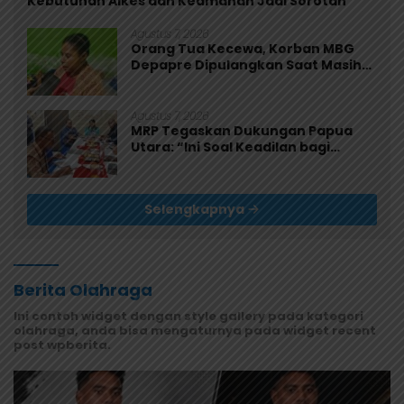
Kebutuhan Alkes dan Keamanan Jadi Sorotan
Agustus 7, 2026
Orang Tua Kecewa, Korban MBG
Depapre Dipulangkan Saat Masih
Muntah dan Diare
Agustus 7, 2026
MRP Tegaskan Dukungan Papua
Utara: “Ini Soal Keadilan bagi
Saireri”
Selengkapnya
Berita Olahraga
Ini contoh widget dengan style gallery pada kategori
olahraga, anda bisa mengaturnya pada widget recent
post wpberita.